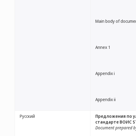
Main body of docume
Annex 1
Appendix i
Appendix ii
Русский
Предложения по у
стандарте ВОИС S
Document prepared by