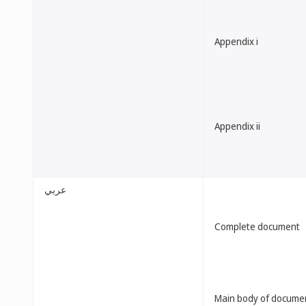
Appendix i
Appendix ii
عربي
Complete document
Main body of docume