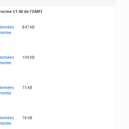
 norme ST.96 de l'OMPI
847 KB
109 KB
75 KB
76 KB