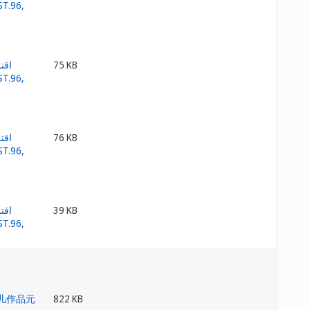
75 KB
76 KB
39 KB
822 KB