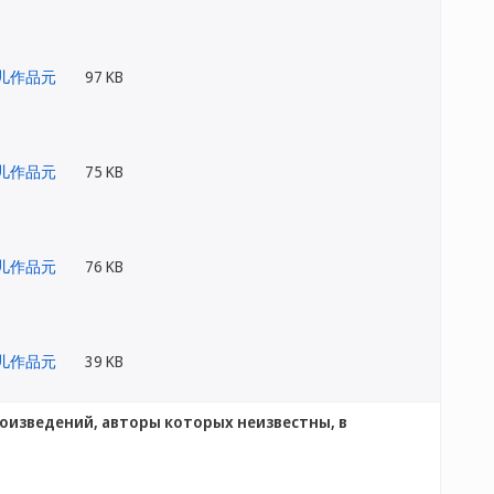
97 KB
75 KB
76 KB
39 KB
изведений, авторы которых неизвестны, в