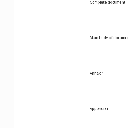
Complete document
Main body of docume
Annex 1
Appendix i