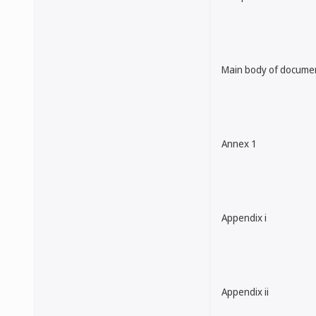
Main body of docume
Annex 1
Appendix i
Appendix ii