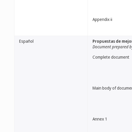
Appendix ii
Español
Propuestas de mejor
Document prepared by
Complete document
Main body of docume
Annex 1