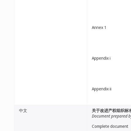
Annex 1
Appendix i
Appendix ii
中文
关于改进产权组织标准
Document prepared by
Complete document