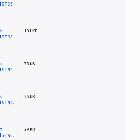
101 KB
75 KB
76 KB
39 KB