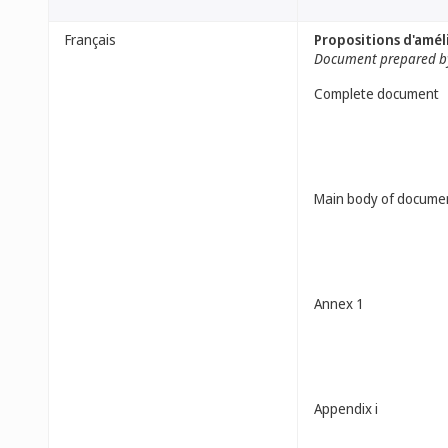
Français
Propositions d'amél
Document prepared by
Complete document
Main body of docume
Annex 1
Appendix i