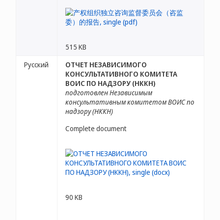
515 KB
Русский
ОТЧЕТ НЕЗАВИСИМОГО
КОНСУЛЬТАТИВНОГО КОМИТЕТА
ВОИС ПО НАДЗОРУ (НККН)
подготовлен Независимым
консультативным комитетом ВОИС по
надзору (НККН)
Complete document
90 KB