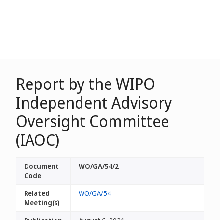
Report by the WIPO
Independent Advisory
Oversight Committee
(IAOC)
Document
WO/GA/54/2
Code
Related
WO/GA/54
Meeting(s)