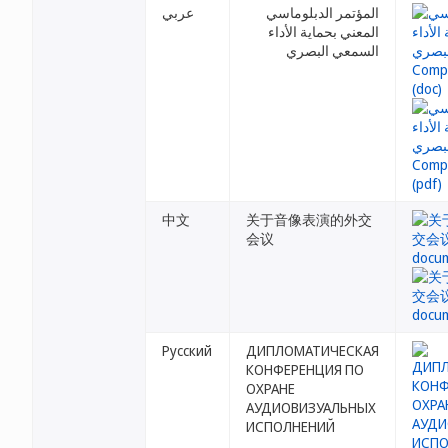
المؤتمر الدبلوماسي
عربي
المعني بحماية الأداء
السمعي البصري
中文
关于音像表演的外交
会议
Русский
ДИПЛОМАТИЧЕСКАЯ
КОНФЕРЕНЦИЯ ПО
ОХРАНЕ
АУДИОВИЗУАЛЬНЫХ
ИСПОЛНЕНИЙ