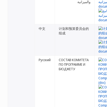
والميزانية
中文
计划和预算委员会的
组成
Русский
СОСТАВ КОМИТЕТА
ПО ПРОГРАММЕ И
БЮДЖЕТУ