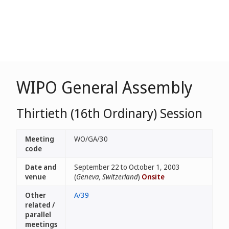
WIPO General Assembly
Thirtieth (16th Ordinary) Session
Meeting
WO/GA/30
code
Date and
September 22 to October 1, 2003
venue
(
Geneva, Switzerland
)
Onsite
Other
A/39
related /
parallel
meetings