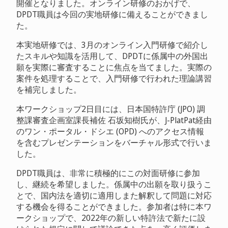
開催となりました。オンライン研修のおかげで、
DPDT職員は今回の実地研修に備えることができまし
た。
本実地研修では、3月のオンライン入門研修で紹介し
たスキルや知識を活用して、DPDTに係属中の外国出
願を実際に審査することに焦点を当てました。実際の
案件を処理することで、入門研修で行われた理論講習
を補完しました。
本ワークショップ2日目には、日本国特許庁 (JPO) 調
整課審査企画室課長補佐 石坂知樹氏が、J-PlatPat経由
のワン・ポータル・ドシエ (OPD) へのアクセス情報
を含むプレゼンテーションをバーチャル形式で行いま
した。
DPDT職員は、非常に積極的にこの対面研修に参加
し、継続を希望しました。係属中の出願を取り扱うこ
とで、国内法を適切に適用しまた解釈して問題に対応
する機会を得ることができました。参加者は特に本ワ
ークショップで、2022年の新しい特許法で新たに設