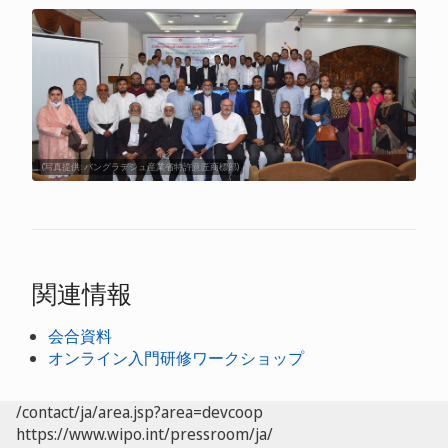
(写真提供: バングラデシュ産業省特許意匠商標部)
関連情報
会合資料
オンライン入門研修ワークショップ
/contact/ja/area.jsp?area=devcoop
https://www.wipo.int/pressroom/ja/