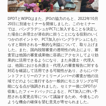
(写真提供: WIPO)
DPDTとWIPOはまた、JPOの協力のもと、2022年10月
20日に別途セミナーを開催しました。このセミナー
では、バングラデシュがPCTに加入することを決定し
た場合に弁理士が潜在的に担うことになる役割のいく
つかのポイントや、PCT加入がバングラデシュにもた
らすと期待される一般的な利益について、取り上げま
した。また、国内段階審査の透明性の向上により、審
査官は他国の審査成果物に容易にアクセスしてより効
果的に活用できるようになり、また弁護士・代理人
は、他国における弁護士・代理人の審査報告に対する
対応を確認して活用できる可能性があり、さらにパテ
ントファミリーのファミリーメンバーの審査が他の法
域でどのように進行するか一般的にモニタリングが可
能になる点が強調されました。セミナー後にDPDTが
収集したフィードバックによると、PCT加入に伴い予
想される変更点等について議論するため、今後もこの
ような機会の確保を望む意見が寄せられました。