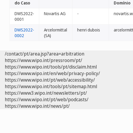
do Caso
Domínio
DWS2022-
Novartis AG
-
novartis.w
0001
DWS2022-
Arcelormittal
henri dubois
arcelormit
0002
(SA)
/contact/pt/area.jsp?area=arbitration
https://www.wipo.int/pressroom/pt/
https://www.wipo.int/tools/pt/disclaim.html
https://www.wipo.int/en/web/privacy-policy/
https://www.wipo.int/pt/web/accessibility/
https://www.wipo.int/tools/pt/sitemap.html
https://www3.wipo.int/newsletters/pt/
https://www.wipo.int/pt/web/podcasts/
https://www.wipo.int/news/pt/