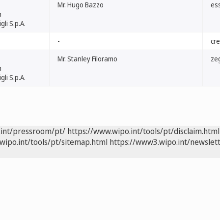
Mr. Hugo Bazzo
es
n
li S.p.A.
-
cre
Mr. Stanley Filoramo
ze
n
li S.p.A.
.int/pressroom/pt/
https://www.wipo.int/tools/pt/disclaim.html
wipo.int/tools/pt/sitemap.html
https://www3.wipo.int/newslett