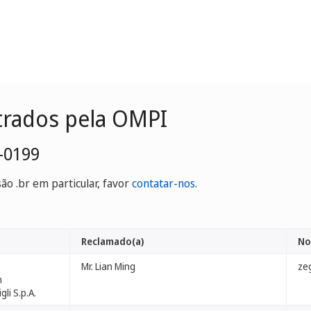
trados pela OMPI
-0199
o .br em particular, favor
contatar-nos
.
Reclamado(a)
No
Mr. Lian Ming
ze
n
li S.p.A.