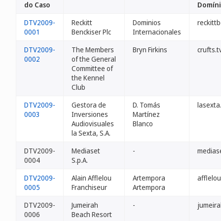
do Caso
Domín
DTV2009-
Reckitt
Dominios
reckittb
0001
Benckiser Plc
Internacionales
DTV2009-
The Members
Bryn Firkins
crufts.t
0002
of the General
Committee of
the Kennel
Club
DTV2009-
Gestora de
D. Tomás
lasexta
0003
Inversiones
Martínez
Audiovisuales
Blanco
la Sexta, S.A.
DTV2009-
Mediaset
-
mediase
0004
S.p.A.
DTV2009-
Alain Afflelou
Artempora
afflelou
0005
Franchiseur
Artempora
DTV2009-
Jumeirah
-
jumeira
0006
Beach Resort