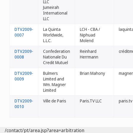
LLC
Jumeirah
International
LLC
DTV2009-
La Quinta
LCH - CBA /
laquinta
0007
Worldwide,
Niphuad
L.L.C.
Molend
DTV2009-
Confederation
Reinhard
créditm
0008
Nationale Du
Herrmann
Credit Mutuel
DTV2009-
Bulmers
Brian Mahony
magner
0009
Limited and
Wm. Magner
Limited
DTV2009-
Ville de Paris
Paris.TV LLC
paris.tv
0010
/contact/pt/area.jsp?area=arbitration