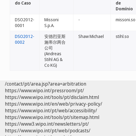
do Caso
de
Domínio
DSO2012-
Missoni
-
missoni.so
0001
S.p.A.
DSO2012-
安德烈亚斯
Shaw Michael
stihl.so
0002
施蒂尔两合
公司
(Andreas
Stihl AG &
Co KG)
/contact/pt/area.jsp?area=arbitration
https://www.wipo.int/pressroom/pt/
https://www.wipo.int/tools/pt/disclaim.html
https://www.wipo.int/en/web/privacy-policy/
https://www.wipo.int/pt/web/accessibility/
https://www.wipo.int/tools/pt/sitemap.html
https://www3.wipo.int/newsletters/pt/
https://www.wipo.int/pt/web/podcasts/