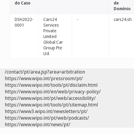
do Caso
de
Domínio
DSH2022-
Cars24
-
cars24.sh
0001
Services
Private
Limited
Global Car
Group Pte
Ltd.
/contact/pt/area.jsp?area=arbitration
https://www.wipo.int/pressroom/pt/
https://www.wipo.int/tools/pt/disclaim.html
https://www.wipo.int/en/web/privacy-policy/
https://www.wipo.int/pt/web/accessibility/
https://www.wipo.int/tools/pt/sitemap.html
https://www3.wipo.int/newsletters/pt/
https://www.wipo.int/pt/web/podcasts/
https://www.wipo.int/news/pt/