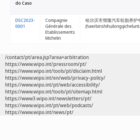
do Caso
DSC2023-
Compagnie
哈尔滨市彗隆汽车轮胎养护
0001
Générale des
(haerbinshihuilongqichelun
Etablissements
Michelin
/contact/pt/area.jsp?area=arbitration
https://www.wipo.int/pressroom/pt/
https://www.wipo.int/tools/pt/disclaim.html
https://www.wipo.int/en/web/privacy-policy/
https://www.wipo.int/pt/web/accessibility/
https://www.wipo.int/tools/pt/sitemap.html
https://www3.wipo.int/newsletters/pt/
https://www.wipo.int/pt/web/podcasts/
https://www.wipo.int/news/pt/