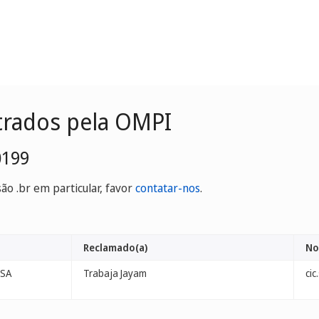
trados pela OMPI
0199
o .br em particular, favor
contatar-nos
.
Reclamado(a)
No
 SA
Trabaja Jayam
cic