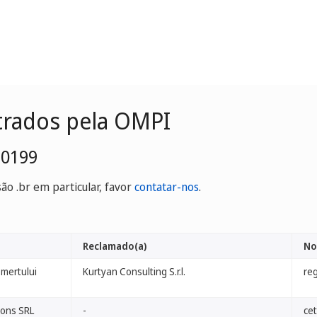
trados pela OMPI
-0199
o .br em particular, favor
contatar-nos
.
Reclamado(a)
No
omertului
Kurtyan Consulting S.r.l.
reg
ions SRL
-
cet