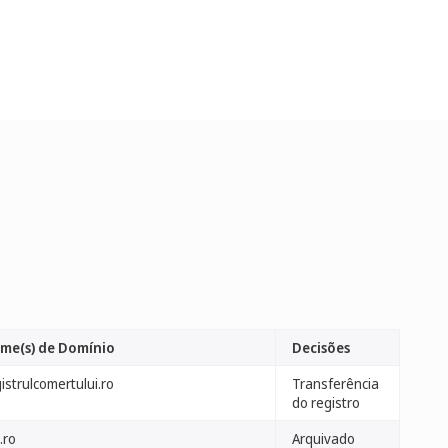
me(s) de Domínio
Decisões
istrulcomertului.ro
Transferência
do registro
.ro
Arquivado