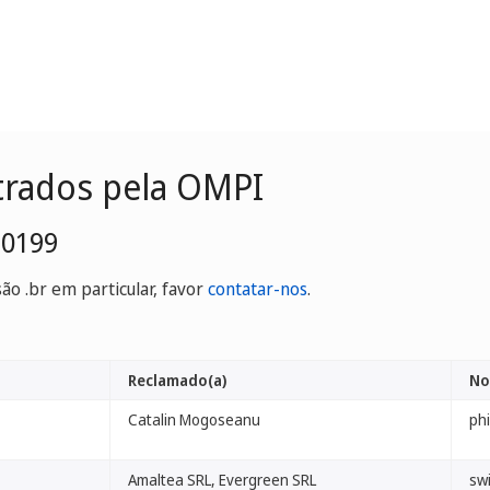
trados pela OMPI
-0199
o .br em particular, favor
contatar-nos
.
Reclamado(a)
No
Catalin Mogoseanu
phi
Amaltea SRL, Evergreen SRL
swi