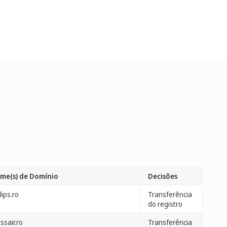
me(s) de Domínio
Decisões
lips.ro
Transferência
do registro
ssair.ro
Transferência