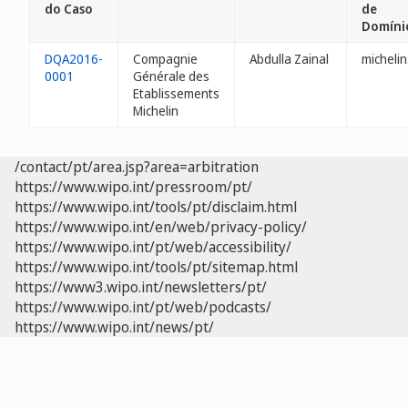
do Caso
de
Domíni
DQA2016-
Compagnie
Abdulla Zainal
michelin
0001
Générale des
Etablissements
Michelin
/contact/pt/area.jsp?area=arbitration
https://www.wipo.int/pressroom/pt/
https://www.wipo.int/tools/pt/disclaim.html
https://www.wipo.int/en/web/privacy-policy/
https://www.wipo.int/pt/web/accessibility/
https://www.wipo.int/tools/pt/sitemap.html
https://www3.wipo.int/newsletters/pt/
https://www.wipo.int/pt/web/podcasts/
https://www.wipo.int/news/pt/