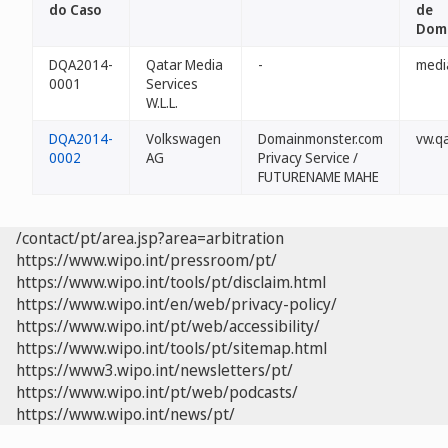
do Caso
de
Dom
DQA2014-
Qatar Media
-
medi
0001
Services
W.L.L.
DQA2014-
Volkswagen
Domainmonster.com
vw.q
0002
AG
Privacy Service /
FUTURENAME MAHE
/contact/pt/area.jsp?area=arbitration
https://www.wipo.int/pressroom/pt/
https://www.wipo.int/tools/pt/disclaim.html
https://www.wipo.int/en/web/privacy-policy/
https://www.wipo.int/pt/web/accessibility/
https://www.wipo.int/tools/pt/sitemap.html
https://www3.wipo.int/newsletters/pt/
https://www.wipo.int/pt/web/podcasts/
https://www.wipo.int/news/pt/