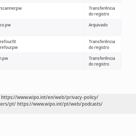
yscanner.pw
Transferência
do registro
ico.pw
Arquivado
refour.fit
Transferência
rrefour.pw
do registro
m.pw
Transferência
do registro
https://www.wipo.int/en/web/privacy-policy/
ers/pt/
https://www.wipo.int/pt/web/podcasts/