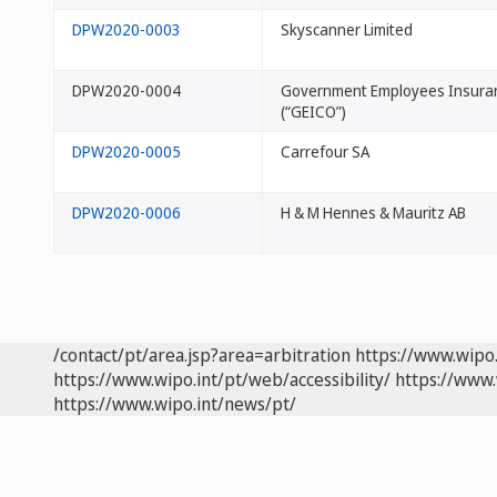
DPW2020-0003
Skyscanner Limited
DPW2020-0004
Government Employees Insur
(“GEICO”)
DPW2020-0005
Carrefour SA
DPW2020-0006
H & M Hennes & Mauritz AB
/contact/pt/area.jsp?area=arbitration
https://www.wipo
https://www.wipo.int/pt/web/accessibility/
https://www.
https://www.wipo.int/news/pt/