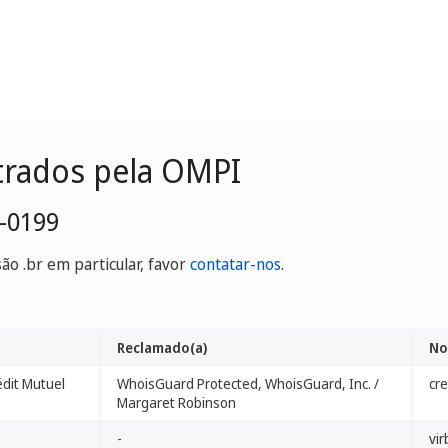
trados pela OMPI
-0199
o .br em particular, favor
contatar-nos
.
Reclamado(a)
No
dit Mutuel
WhoisGuard Protected, WhoisGuard, Inc. /
cr
Margaret Robinson
-
vi