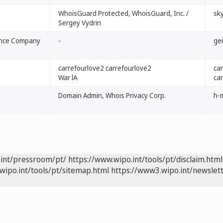
WhoisGuard Protected, WhoisGuard, Inc. /
sk
Sergey Vydrin
ance Company
-
ge
carrefourlove2 carrefourlove2
car
War lA
ca
Domain Admin, Whois Privacy Corp.
h-
.int/pressroom/pt/
https://www.wipo.int/tools/pt/disclaim.html
wipo.int/tools/pt/sitemap.html
https://www3.wipo.int/newslett