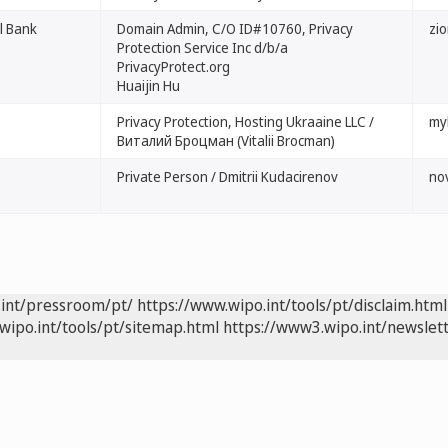
al Bank
Domain Admin, C/O ID#10760, Privacy
zi
Protection Service Inc d/b/a
PrivacyProtect.org
Huaijin Hu
Privacy Protection, Hosting Ukraaine LLC /
my
Виталий Броцман (Vitalii Brocman)
Private Person / Dmitrii Kudacirenov
no
.int/pressroom/pt/
https://www.wipo.int/tools/pt/disclaim.html
wipo.int/tools/pt/sitemap.html
https://www3.wipo.int/newslett