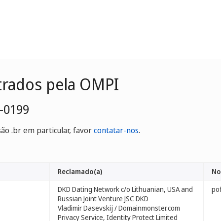
trados pela OMPI
-0199
o .br em particular, favor
contatar-nos
.
Reclamado(a)
No
DKD Dating Network c/o Lithuanian, USA and
po
Russian Joint Venture JSC DKD
Vladimir Dasevskij / Domainmonster.com
Privacy Service, Identity Protect Limited