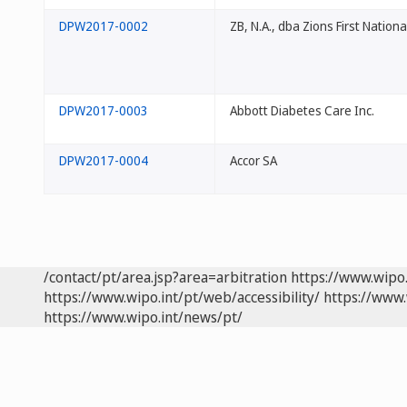
DPW2017-0002
ZB, N.A., dba Zions First Nation
DPW2017-0003
Abbott Diabetes Care Inc.
DPW2017-0004
Accor SA
/contact/pt/area.jsp?area=arbitration
https://www.wipo
https://www.wipo.int/pt/web/accessibility/
https://www.
https://www.wipo.int/news/pt/