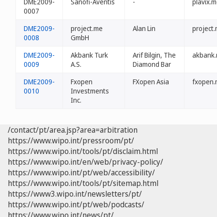
DME2009-
Sanofi-Aventis
-
plavix.
0007
DME2009-
project.me
Alan Lin
project
0008
GmbH
DME2009-
Akbank Turk
Arif Bilgin, The
akbank
0009
A.S.
Diamond Bar
DME2009-
Fxopen
FXopen Asia
fxopen
0010
Investments
Inc.
/contact/pt/area.jsp?area=arbitration
https://www.wipo.int/pressroom/pt/
https://www.wipo.int/tools/pt/disclaim.html
https://www.wipo.int/en/web/privacy-policy/
https://www.wipo.int/pt/web/accessibility/
https://www.wipo.int/tools/pt/sitemap.html
https://www3.wipo.int/newsletters/pt/
https://www.wipo.int/pt/web/podcasts/
https://www.wipo.int/news/pt/