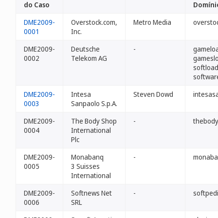
do Caso
Domíni
DME2009-
Overstock.com,
Metro Media
oversto
0001
Inc.
DME2009-
Deutsche
-
gamelo
0002
Telekom AG
gamesl
softloa
softwar
DME2009-
Intesa
Steven Dowd
intesas
0003
Sanpaolo S.p.A.
DME2009-
The Body Shop
-
thebod
0004
International
Plc
DME2009-
Monabanq
-
monaba
0005
3 Suisses
International
DME2009-
Softnews Net
-
softped
0006
SRL