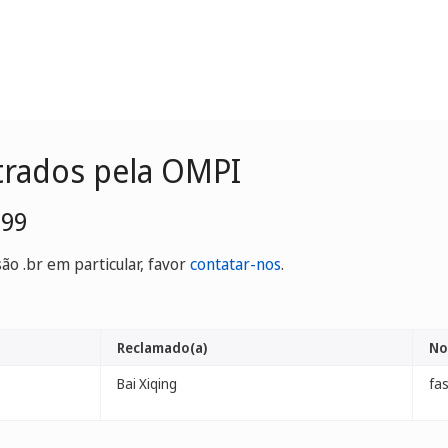
trados pela OMPI
199
o .br em particular, favor
contatar-nos
.
Reclamado(a)
No
Bai Xiqing
fas