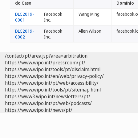
do Caso
Domínio
DLC2019-
Facebook
Wang Ming
facebook.c
0001
Inc.
DLC2019-
Facebook
Allen Wilson
facebook.lc
0002
Inc.
/contact/pt/area.jsp?area=arbitration
https://www.wipo.int/pressroom/pt/
https://www.wipo.int/tools/pt/disclaim.html
https://www.wipo.int/en/web/privacy-policy/
https://www.wipo.int/pt/web/accessibility/
https://www.wipo.int/tools/pt/sitemap.html
https://www3.wipo.int/newsletters/pt/
https://www.wipo.int/pt/web/podcasts/
https://www.wipo.int/news/pt/