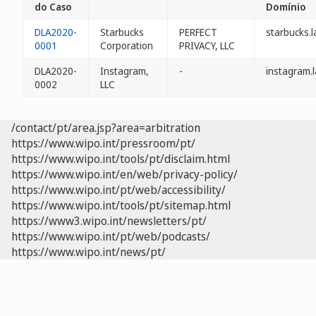
do Caso
Domínio
DLA2020-
Starbucks
PERFECT
starbucks.l
0001
Corporation
PRIVACY, LLC
DLA2020-
Instagram,
-
instagram.l
0002
LLC
/contact/pt/area.jsp?area=arbitration
https://www.wipo.int/pressroom/pt/
https://www.wipo.int/tools/pt/disclaim.html
https://www.wipo.int/en/web/privacy-policy/
https://www.wipo.int/pt/web/accessibility/
https://www.wipo.int/tools/pt/sitemap.html
https://www3.wipo.int/newsletters/pt/
https://www.wipo.int/pt/web/podcasts/
https://www.wipo.int/news/pt/