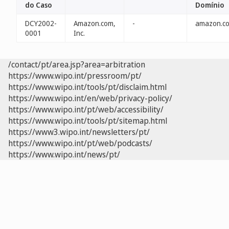
do Caso
Domínio
DCY2002-
Amazon.com,
-
amazon.co
0001
Inc.
/contact/pt/area.jsp?area=arbitration
https://www.wipo.int/pressroom/pt/
https://www.wipo.int/tools/pt/disclaim.html
https://www.wipo.int/en/web/privacy-policy/
https://www.wipo.int/pt/web/accessibility/
https://www.wipo.int/tools/pt/sitemap.html
https://www3.wipo.int/newsletters/pt/
https://www.wipo.int/pt/web/podcasts/
https://www.wipo.int/news/pt/