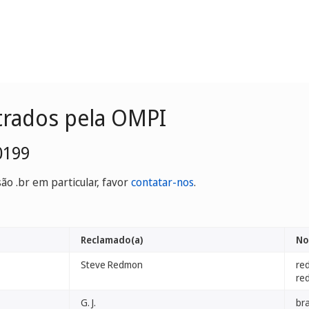
trados pela OMPI
0199
o .br em particular, favor
contatar-nos
.
Reclamado(a)
No
Steve Redmon
red
red
G. J.
br