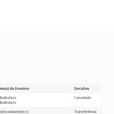
me(s) de Domínio
Decisões
bullcola.cc
Cancelado
bullcola.tv
adescodiaenoite.cc
Transferência