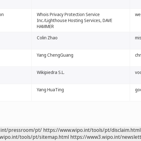
on
Whois Privacy Protection Service
we
Inc./Lighthouse Hosting Services, DAVE
HAMMER
Colin Zhao
mis
Yang ChengGuang
chr
Wikipiedra S.L.
vo
Yang HuaTing
go
.int/pressroom/pt/
https://www.wipo.int/tools/pt/disclaim.html
wipo.int/tools/pt/sitemap.html
https://www3.wipo.int/newslett