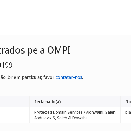
trados pela OMPI
0199
o .br em particular, favor
contatar-nos
.
Reclamado(a)
No
Protected Domain Services / Aldhwaihi, Saleh
bla
Abdulaziz S, Saleh Al Dhwaihi