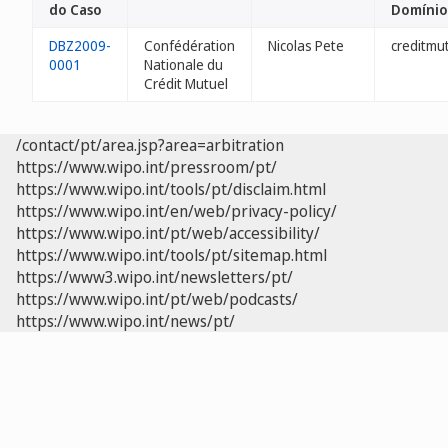
do Caso
Domínio
DBZ2009-
Confédération
Nicolas Pete
creditmu
0001
Nationale du
Crédit Mutuel
/contact/pt/area.jsp?area=arbitration
https://www.wipo.int/pressroom/pt/
https://www.wipo.int/tools/pt/disclaim.html
https://www.wipo.int/en/web/privacy-policy/
https://www.wipo.int/pt/web/accessibility/
https://www.wipo.int/tools/pt/sitemap.html
https://www3.wipo.int/newsletters/pt/
https://www.wipo.int/pt/web/podcasts/
https://www.wipo.int/news/pt/