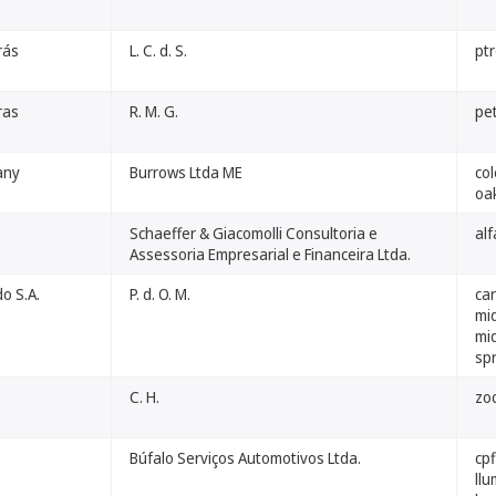
rás
L. C. d. S.
pt
ras
R. M. G.
pe
any
Burrows Ltda ME
co
oa
Schaeffer & Giacomolli Consultoria e
alf
Assessoria Empresarial e Financeira Ltda.
o S.A.
P. d. O. M.
ca
mid
mi
sp
C. H.
zo
Búfalo Serviços Automotivos Ltda.
cpf
llu