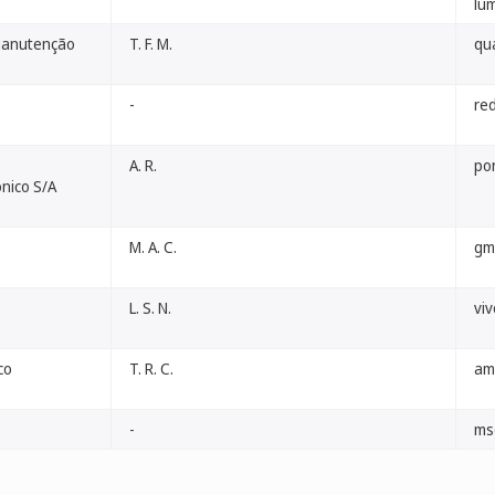
lum
 Manutenção
T. F. M.
qua
-
red
A. R.
pon
nico S/A
M. A. C.
gm
L. S. N.
vi
co
T. R. C.
am
-
ms