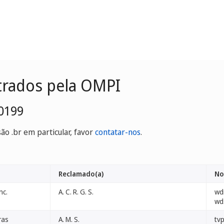
trados pela OMPI
0199
o .br em particular, favor
contatar-nos
.
Reclamado(a)
No
nc.
A. C. R. G. S.
wd
wd
ras
A. M. S.
tv