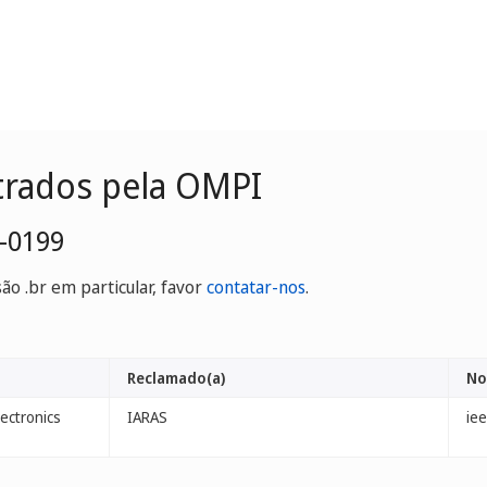
trados pela OMPI
-0199
o .br em particular, favor
contatar-nos
.
Reclamado(a)
No
lectronics
IARAS
ie