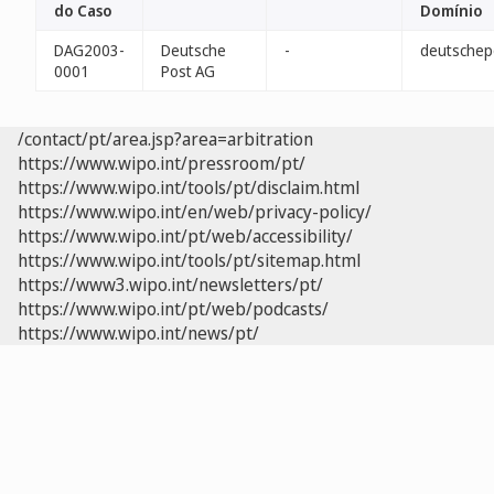
do Caso
Domínio
DAG2003-
Deutsche
-
deutschep
0001
Post AG
/contact/pt/area.jsp?area=arbitration
https://www.wipo.int/pressroom/pt/
https://www.wipo.int/tools/pt/disclaim.html
https://www.wipo.int/en/web/privacy-policy/
https://www.wipo.int/pt/web/accessibility/
https://www.wipo.int/tools/pt/sitemap.html
https://www3.wipo.int/newsletters/pt/
https://www.wipo.int/pt/web/podcasts/
https://www.wipo.int/news/pt/