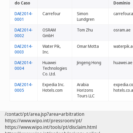
do Caso
Domínio
DAE2014-
Carrefour
Simon
carrefour.
0001
Lundgren
DAE2014-
OSRAM
Tom Zhu
osram.ae
0002
GmbH
DAE2014-
Water Pik,
Omar Motta
waterpik.
0003
Inc.
DAE2014-
Huawei
Jingeng Hong
huawei.ae
0004
Technologies
Co. Ltd.
DAE2014-
Expedia Inc.
Arabia
expedia.c
0005
Hotels.com
Horizons
hotels.co.
Tours LLC
/contact/pt/area.jsp?area=arbitration
https://www.wipo.int/pressroom/pt/
https://www.wipo.int/tools/pt/disclaim.html