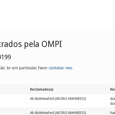
trados pela OMPI
0199
o .br em particular, favor
contatar-nos
.
Reclamado(a)
No
Ali Abdelwahed (AEORG-MAHMEDO)
du
du
Ali Abdelwahed (AEORG-MAHMEDO)
ha