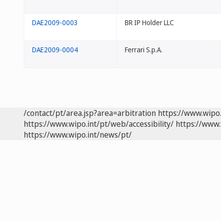
DAE2009-0003
BR IP Holder LLC
DAE2009-0004
Ferrari S.p.A.
/contact/pt/area.jsp?area=arbitration
https://www.wipo
https://www.wipo.int/pt/web/accessibility/
https://www.
https://www.wipo.int/news/pt/