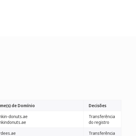
me(s) de Domínio
Decisões
nkin-donuts.ae
Transferência
nkindonuts.ae
do registro
rdees.ae
Transferência