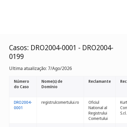
Casos: DRO2004-0001 - DRO2004-
0199
Ultima atualização: 7/Ago/2026
Número
Nome(s) de
Reclamante
Rec
do Caso
Domínio
DRO2004-
registrulcomertului.ro
Oficiul
Kur
0001
National al
Con
Registrului
S.r.l.
Comertului