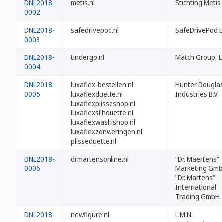
DNL2018-
metis.nl
Stichting Metis
0002
DNL2018-
safedrivepod.nl
SafeDrivePod 
0003
DNL2018-
tindergo.nl
Match Group, 
0004
DNL2018-
luxaflex-bestellen.nl
Hunter Dougla
0005
luxaflexduette.nl
Industries B.V.
luxaflexplisseshop.nl
luxaflexsilhouette.nl
luxaflexwashishop.nl
luxaflexzonweringen.nl
plisseduette.nl
DNL2018-
drmartensonline.nl
“Dr. Maertens”
0006
Marketing Gm
"Dr. Martens”
International
Trading GmbH
DNL2018-
newfigure.nl
L.M.N.