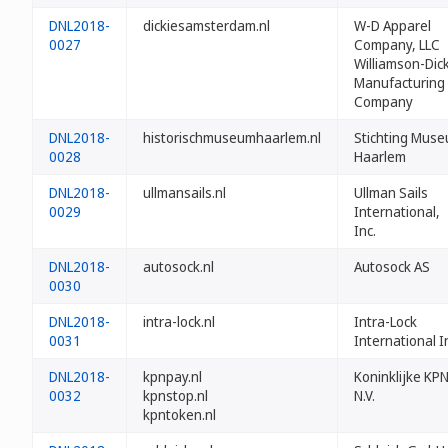
DNL2018-
dickiesamsterdam.nl
W-D Apparel
0027
Company, LLC
Williamson-Dic
Manufacturing
Company
DNL2018-
historischmuseumhaarlem.nl
Stichting Mus
0028
Haarlem
DNL2018-
ullmansails.nl
Ullman Sails
0029
International,
Inc.
DNL2018-
autosock.nl
Autosock AS
0030
DNL2018-
intra-lock.nl
Intra-Lock
0031
International I
DNL2018-
kpnpay.nl
Koninklijke KP
0032
kpnstop.nl
N.V.
kpntoken.nl