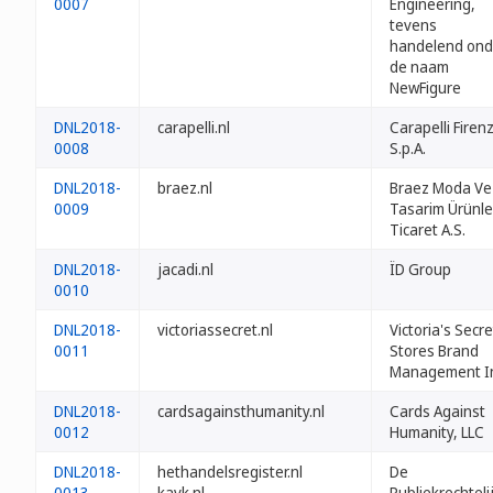
0007
Engineering,
tevens
handelend ond
de naam
NewFigure
DNL2018-
carapelli.nl
Carapelli Firen
0008
S.p.A.
DNL2018-
braez.nl
Braez Moda Ve
0009
Tasarim Ürünle
Ticaret A.S.
DNL2018-
jacadi.nl
ÏD Group
0010
DNL2018-
victoriassecret.nl
Victoria's Secre
0011
Stores Brand
Management In
DNL2018-
cardsagainsthumanity.nl
Cards Against
0012
Humanity, LLC
DNL2018-
hethandelsregister.nl
De
0013
kavk.nl
Publiekrechteli