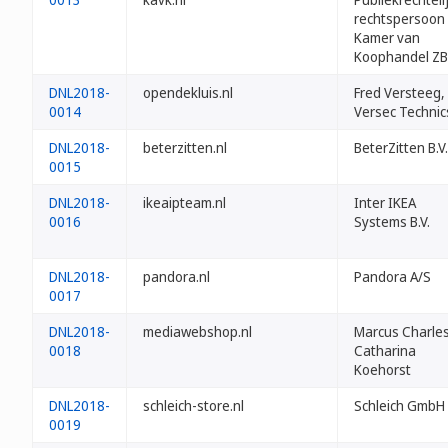
rechtspersoon
Kamer van
Koophandel Z
DNL2018-
opendekluis.nl
Fred Versteeg,
0014
Versec Technic
DNL2018-
beterzitten.nl
BeterZitten B.V.
0015
DNL2018-
ikeaipteam.nl
Inter IKEA
0016
Systems B.V.
DNL2018-
pandora.nl
Pandora A/S
0017
DNL2018-
mediawebshop.nl
Marcus Charle
0018
Catharina
Koehorst
DNL2018-
schleich-store.nl
Schleich GmbH
0019