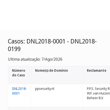
Casos: DNL2018-0001 - DNL2018-
0199
Ultima atualização: 7/Ago/2026
Número
Nome(s) de Domínio
Reclamante
do Caso
DNL2018-
ppsecurity.nl
P.P.S. Security B
0001
W.F. van Huizen
Beheer B.V.