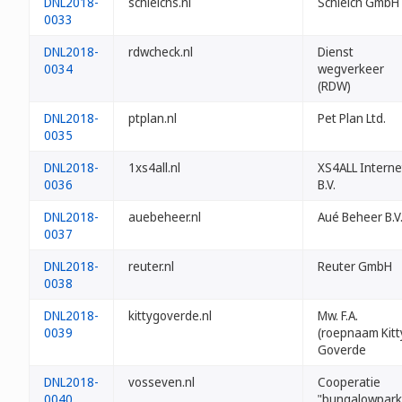
DNL2018-
schleichs.nl
Schleich GmbH
0033
DNL2018-
rdwcheck.nl
Dienst
0034
wegverkeer
(RDW)
DNL2018-
ptplan.nl
Pet Plan Ltd.
0035
DNL2018-
1xs4all.nl
XS4ALL Interne
0036
B.V.
DNL2018-
auebeheer.nl
Aué Beheer B.V
0037
DNL2018-
reuter.nl
Reuter GmbH
0038
DNL2018-
kittygoverde.nl
Mw. F.A.
0039
(roepnaam Kitt
Goverde
DNL2018-
vosseven.nl
Cooperatie
0040
"bungalowpark