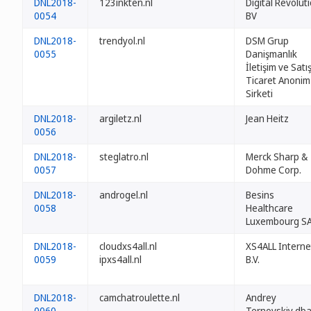
DNL2018-
123inkten.nl
Digital Revolut
0054
BV
DNL2018-
trendyol.nl
DSM Grup
0055
Danişmanlık
İletişim ve Satı
Ticaret Anonim
Sirketi
DNL2018-
argiletz.nl
Jean Heitz
0056
DNL2018-
steglatro.nl
Merck Sharp &
0057
Dohme Corp.
DNL2018-
androgel.nl
Besins
0058
Healthcare
Luxembourg S
DNL2018-
cloudxs4all.nl
XS4ALL Interne
0059
ipxs4all.nl
B.V.
DNL2018-
camchatroulette.nl
Andrey
0060
Ternovskiy db