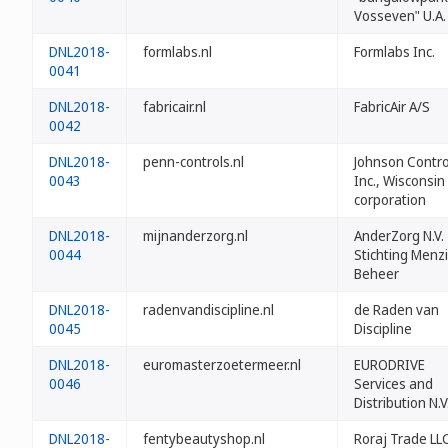
Vosseven" U.A.
DNL2018-
formlabs.nl
Formlabs Inc.
0041
DNL2018-
fabricair.nl
FabricAir A/S
0042
DNL2018-
penn-controls.nl
Johnson Contro
0043
Inc., Wisconsin
corporation
DNL2018-
mijnanderzorg.nl
AnderZorg N.V.
0044
Stichting Menz
Beheer
DNL2018-
radenvandiscipline.nl
de Raden van
0045
Discipline
DNL2018-
euromasterzoetermeer.nl
EURODRIVE
0046
Services and
Distribution N.V
DNL2018-
fentybeautyshop.nl
Roraj Trade LL