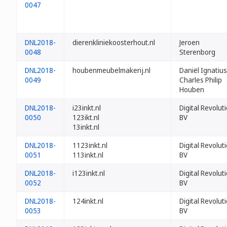
0047
DNL2018-
dierenkliniekoosterhout.nl
Jeroen
0048
Sterenborg
DNL2018-
houbenmeubelmakerij.nl
Daniël Ignatius
0049
Charles Philip
Houben
DNL2018-
i23inkt.nl
Digital Revolut
0050
123ikt.nl
BV
13inkt.nl
DNL2018-
1123inkt.nl
Digital Revolut
0051
113inkt.nl
BV
DNL2018-
i123inkt.nl
Digital Revolut
0052
BV
DNL2018-
124inkt.nl
Digital Revolut
0053
BV