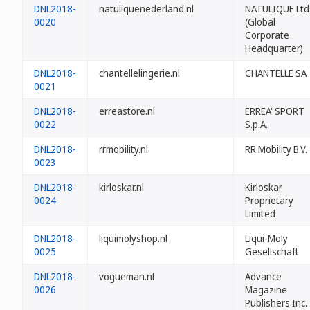
DNL2018-
natuliquenederland.nl
NATULIQUE Ltd
0020
(Global
Corporate
Headquarter)
DNL2018-
chantellelingerie.nl
CHANTELLE SA
0021
DNL2018-
erreastore.nl
ERREA' SPORT
0022
S.p.A.
DNL2018-
rrmobility.nl
RR Mobility B.V.
0023
DNL2018-
kirloskar.nl
Kirloskar
0024
Proprietary
Limited
DNL2018-
liquimolyshop.nl
Liqui-Moly
0025
Gesellschaft
DNL2018-
vogueman.nl
Advance
0026
Magazine
Publishers Inc.