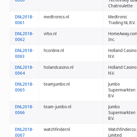
Chatroulette
DNL2018-
medtronics.nl
Medtronic
0061
Trading NL B.V.
DNL2018-
vrbo.nl
HomeAway.com
0062
Inc.
DNL2018-
hconline.nl
Holland Casino
0063
N.V.
DNL2018-
holandcasino.nl
Holland Casino
0064
N.V.
DNL2018-
teamjumbo.nl
Jumbo
0065
Supermarkten
B.V.
DNL2018-
team-jumbo.nl
Jumbo
0066
Supermarkten
B.V.
DNL2018-
watchfinder.nl
Watchfinder.co
0067
Limited