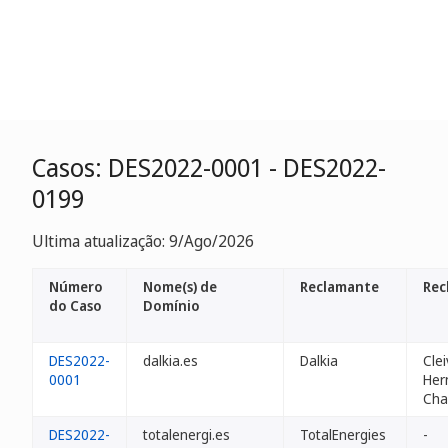
Casos: DES2022-0001 - DES2022-
0199
Ultima atualização: 9/Ago/2026
Número
Nome(s) de
Reclamante
Rec
do Caso
Domínio
DES2022-
dalkia.es
Dalkia
Clei
0001
Her
Cha
DES2022-
totalenergi.es
TotalEnergies
-