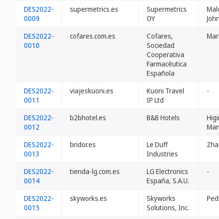
DES2022-
supermetrics.es
Supermetrics
Mal
0009
OY
Joh
DES2022-
cofares.com.es
Cofares,
Mar
0010
Sociedad
Cooperativa
Farmacéutica
Española
DES2022-
viajeskuoni.es
Kuoni Travel
-
0011
IP Ltd
DES2022-
b2bhotel.es
B&B Hotels
Hig
0012
Man
DES2022-
bridor.es
Le Duff
Zha
0013
Industries
DES2022-
tienda-lg.com.es
LG Electronics
-
0014
España, S.A.U.
DES2022-
skyworks.es
Skyworks
Ped
0015
Solutions, Inc.