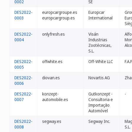
0002
SE
DES2022-
europcargroupe.es
Europcar
Gro
0003
europcargroup.es
International
Eur
Siè
DES2022-
onlyfresh.es
Visán
Alf
0004
Industrias
Mon
Zootécnicas,
Alc
S.L.
DES2022-
offwhite.es
Off-White LLC
F.A.P
0005
DES2022-
diovan.es
Novartis AG
Zha
0006
DES2022-
konzept-
Gutkonzept -
-
0007
automobile.es
Consultoria e
Importação
Automóvel
DES2022-
segway.es
Segway Inc.
Mag
0008
S.L.