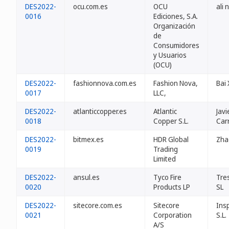
DES2022-
ocu.com.es
OCU
ali
0016
Ediciones, S.A.
Organización
de
Consumidores
y Usuarios
(OCU)
DES2022-
fashionnova.com.es
Fashion Nova,
Bai 
0017
LLC,
DES2022-
atlanticcopper.es
Atlantic
Javi
0018
Copper S.L.
Car
DES2022-
bitmex.es
HDR Global
Zha
0019
Trading
Limited
DES2022-
ansul.es
Tyco Fire
Tre
0020
Products LP
SL
DES2022-
sitecore.com.es
Sitecore
Ins
0021
Corporation
S.L.
A/S