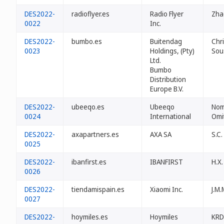
DES2022-
radioflyer.es
Radio Flyer
Zha
0022
Inc.
DES2022-
bumbo.es
Buitendag
Chri
0023
Holdings, (Pty)
Sou
Ltd.
Bumbo
Distribution
Europe B.V.
DES2022-
ubeeqo.es
Ubeeqo
Nom
0024
International
Omi
DES2022-
axapartners.es
AXA SA
S.C.
0025
DES2022-
ibanfirst.es
IBANFIRST
H.X.
0026
DES2022-
tiendamispain.es
Xiaomi Inc.
J.M.
0027
DES2022-
hoymiles.es
Hoymiles
KRD