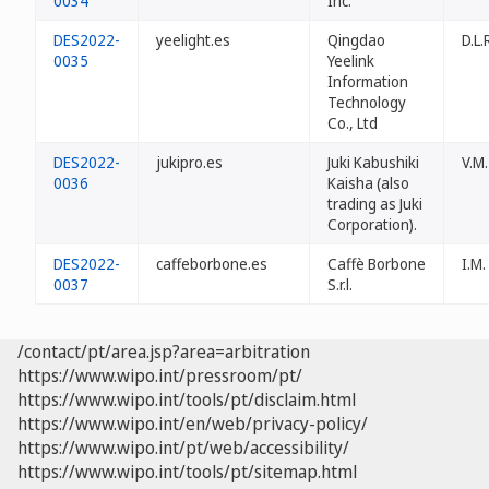
0034
Inc.
DES2022-
yeelight.es
Qingdao
D.L.
0035
Yeelink
Information
Technology
Co., Ltd
DES2022-
jukipro.es
Juki Kabushiki
V.M.
0036
Kaisha (also
trading as Juki
Corporation).
DES2022-
caffeborbone.es
Caffè Borbone
I.M.
0037
S.r.l.
/contact/pt/area.jsp?area=arbitration
https://www.wipo.int/pressroom/pt/
https://www.wipo.int/tools/pt/disclaim.html
https://www.wipo.int/en/web/privacy-policy/
https://www.wipo.int/pt/web/accessibility/
https://www.wipo.int/tools/pt/sitemap.html