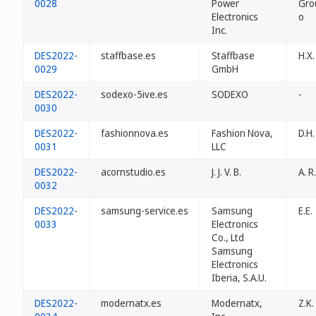
0028
Power
Grou
Electronics
o
Inc.
DES2022-
staffbase.es
Staffbase
H.X.
0029
GmbH
DES2022-
sodexo-5ive.es
SODEXO
-
0030
DES2022-
fashionnova.es
Fashion Nova,
D.H.
0031
LLC
DES2022-
acornstudio.es
J. J. V. B.
A. R.
0032
DES2022-
samsung-service.es
Samsung
E.E.
0033
Electronics
Co., Ltd
Samsung
Electronics
Iberia, S.A.U.
DES2022-
modernatx.es
Modernatx,
Z.K.