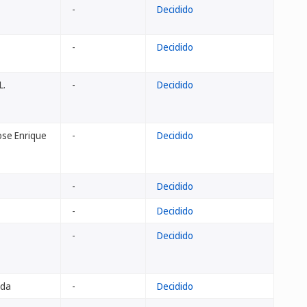
-
Decidido
-
Decidido
L.
-
Decidido
ose Enrique
-
Decidido
-
Decidido
-
Decidido
-
Decidido
ada
-
Decidido