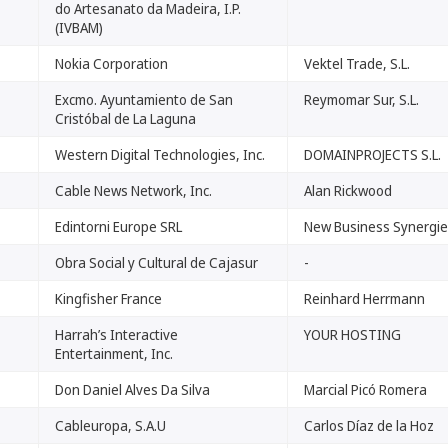
do Artesanato da Madeira, I.P.
(IVBAM)
Nokia Corporation
Vektel Trade, S.L.
Excmo. Ayuntamiento de San
Reymomar Sur, S.L.
Cristóbal de La Laguna
Western Digital Technologies, Inc.
DOMAINPROJECTS S.L.
Cable News Network, Inc.
Alan Rickwood
Edintorni Europe SRL
New Business Synergies
Obra Social y Cultural de Cajasur
-
Kingfisher France
Reinhard Herrmann
Harrah’s Interactive
YOUR HOSTING
Entertainment, Inc.
Don Daniel Alves Da Silva
Marcial Picó Romera
Cableuropa, S.A.U
Carlos Díaz de la Hoz