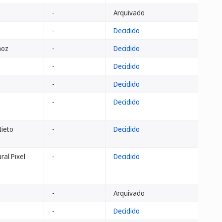
-
Arquivado
-
Decidido
noz
-
Decidido
-
Decidido
-
Decidido
-
Decidido
ieto
-
Decidido
ral Pixel
-
Decidido
-
Arquivado
-
Decidido