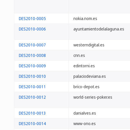
DES2010-0005
nokia.nom.es
DES2010-0006
ayuntamientodelalaguna.es
DES2010-0007
westerndigital.es
DES2010-0008
cnn.es
DES2010-0009
edintorni.es
DES2010-0010
palaciodeviana.es
DES2010-0011
brico-depot.es
DES2010-0012
world-series-poker.es
DES2010-0013
danialves.es
DES2010-0014
www-ono.es