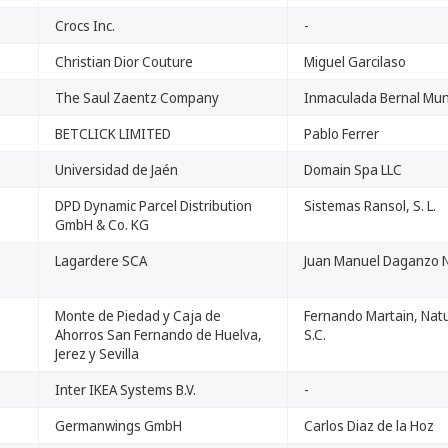
Crocs Inc.
-
Christian Dior Couture
Miguel Garcilaso
The Saul Zaentz Company
Inmaculada Bernal Mu
BETCLICK LIMITED
Pablo Ferrer
Universidad de Jaén
Domain Spa LLC
DPD Dynamic Parcel Distribution
Sistemas Ransol, S. L.
GmbH & Co. KG
Lagardere SCA
Juan Manuel Daganzo N
Monte de Piedad y Caja de
Fernando Martain, Natu
Ahorros San Fernando de Huelva,
S.C.
Jerez y Sevilla
Inter IKEA Systems B.V.
-
Germanwings GmbH
Carlos Diaz de la Hoz