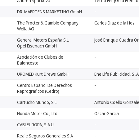
Andrea Špačková
Tecno Fer (Gold Fren Ib
DR. MAERTENS MARKETING GmbH
-
The Procter & Gamble Company
Carlos Diaz de la Hoz
Wella AG
General Motors España S.L.
José Enrique Cuadra Or
Opel Eisenach GmbH
Asociación de Clubes de
-
Baloncesto
UROMED Kurt Drews GmbH
Ene Life Publicidad, S .A 
Centro Español De Derechos
-
Reprograficos (Cedro)
Cartucho Mundo, S.L.
Antonio Coello Gonzal
Honda Motor Co., Ltd
Oscar Garcia
CABLEUROPA, S.A.U.
-
Reale Seguros Generales S.A
-