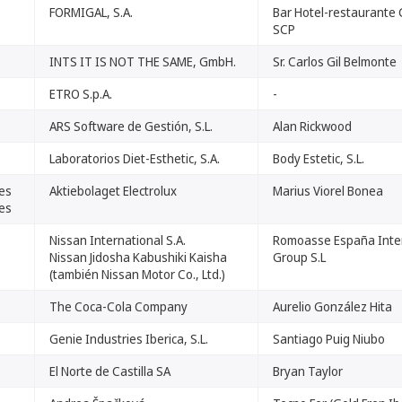
FORMIGAL, S.A.
Bar Hotel-restaurante
SCP
INTS IT IS NOT THE SAME, GmbH.
Sr. Carlos Gil Belmonte
ETRO S.p.A.
-
ARS Software de Gestión, S.L.
Alan Rickwood
Laboratorios Diet-Esthetic, S.A.
Body Estetic, S.L.
.es
Aktiebolaget Electrolux
Marius Viorel Bonea
.es
Nissan International S.A.
Romoasse España Inte
Nissan Jidosha Kabushiki Kaisha
Group S.L
(también Nissan Motor Co., Ltd.)
The Coca-Cola Company
Aurelio González Hita
Genie Industries Iberica, S.L.
Santiago Puig Niubo
El Norte de Castilla SA
Bryan Taylor