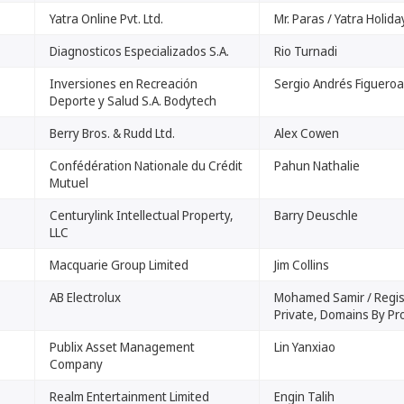
Yatra Online Pvt. Ltd.
Mr. Paras / Yatra Holida
Diagnosticos Especializados S.A.
Rio Turnadi
Inversiones en Recreación
Sergio Andrés Figuero
Deporte y Salud S.A. Bodytech
Berry Bros. & Rudd Ltd.
Alex Cowen
Confédération Nationale du Crédit
Pahun Nathalie
Mutuel
Centurylink Intellectual Property,
Barry Deuschle
LLC
Macquarie Group Limited
Jim Collins
AB Electrolux
Mohamed Samir / Regis
Private, Domains By Pr
Publix Asset Management
Lin Yanxiao
Company
Realm Entertainment Limited
Engin Talih