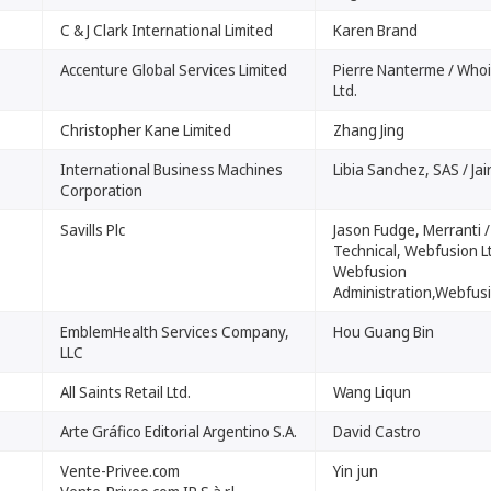
C & J Clark International Limited
Karen Brand
Accenture Global Services Limited
Pierre Nanterme / Who
Ltd.
Christopher Kane Limited
Zhang Jing
International Business Machines
Libia Sanchez, SAS / Ja
Corporation
Savills Plc
Jason Fudge, Merranti 
Technical, Webfusion Lt
Webfusion
Administration,Webfusi
EmblemHealth Services Company,
Hou Guang Bin
LLC
All Saints Retail Ltd.
Wang Liqun
Arte Gráfico Editorial Argentino S.A.
David Castro
Vente-Privee.com
Yin jun