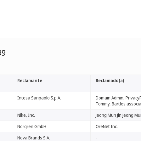
99
Reclamante
Reclamado(a)
Intesa Sanpaolo S.p.A.
Domain Admin, PrivacyP
Tommy, Bartles associ
Nike, Inc.
Jeong Mun Jin Jeong Mun
Norgren GmbH
OreNet Inc.
Nova Brands S.A.
-