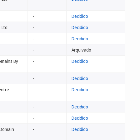
z
-
Decidido
 Ltd
-
Decidido
-
Decidido
-
Arquivado
Domains By
-
Decidido
-
Decidido
entre
-
Decidido
-
Decidido
-
Decidido
 Domain
-
Decidido