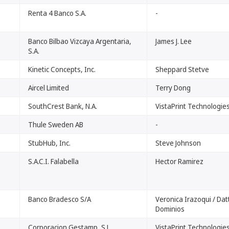
Renta 4 Banco S.A.
-
Banco Bilbao Vizcaya Argentaria,
James J. Lee
S.A.
Kinetic Concepts, Inc.
Sheppard Stetve
Aircel Limited
Terry Dong
SouthCrest Bank, N.A.
VistaPrint Technologies
Thule Sweden AB
-
StubHub, Inc.
Steve Johnson
S.A.C.I. Falabella
Hector Ramirez
Banco Bradesco S/A
Veronica Irazoqui / Dat
Dominios
Corporacion Gestamp, S.L.
VistaPrint Technologies