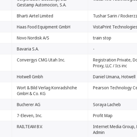
Gestamp Automocion, S.A.
Bharti Airtel Limited
Tushar Sarin / Rockerz
Haas Food Equipment GmbH
VistaPrint Technologies
Novo Nordisk A/S
train stop
Bavaria S.A.
-
Convergys CMG Utah Inc.
Registration Private, 
Proxy, LLC / Ics inc
Hotwell Gmbh
Daniel Umana, Hotwell
Wort & Bild Verlag Konradshöhe
Pearson Technology C
GmbH & Co. KG
Bucherer AG
Soraya Lacheb
7-Eleven, Inc.
Profit Map
RAILTEAM B.V.
Internet Media Group,
Admin