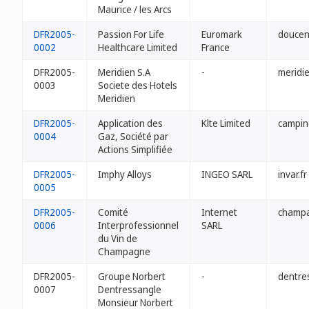
Maurice / les Arcs
DFR2005-
Passion For Life
Euromark
doucenu
0002
Healthcare Limited
France
DFR2005-
Meridien S.A
-
meridie
0003
Societe des Hotels
Meridien
DFR2005-
Application des
Klte Limited
campin
0004
Gaz, Société par
Actions Simplifiée
DFR2005-
Imphy Alloys
INGEO SARL
invar.fr
0005
DFR2005-
Comité
Internet
champa
0006
Interprofessionnel
SARL
du Vin de
Champagne
DFR2005-
Groupe Norbert
-
dentre
0007
Dentressangle
Monsieur Norbert