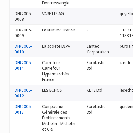
Dentressangle
DFR2005-
VARETIS AG
-
goyello
0008
DFR2005-
Le Numero France
-
118218
0009
118318
DFR2005-
La société DIPA
Lantec
burda.f
0010
Corporation
DFR2005-
Carrefour
Eurotastic
carefou
0011
Carrefour
Ltd
Hypermarchés
France
DFR2005-
LES ECHOS
KLTE Ltd
lesecho
0012
DFR2005-
Compagnie
Eurotastic
guidemi
0013
Générale des
Ltd
Établissements
Michelin - Michelin
et Cie