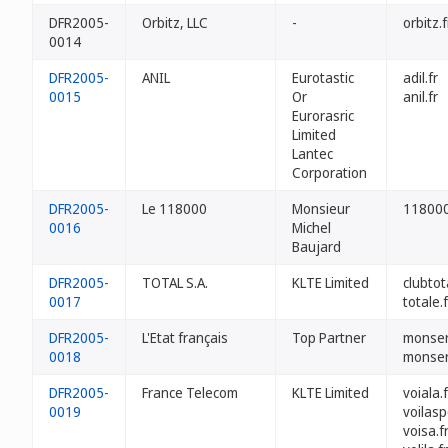
DFR2005-
Orbitz, LLC
-
orbitz.f
0014
DFR2005-
ANIL
Eurotastic
adil.fr
0015
Or
anil.fr
Eurorasric
Limited
Lantec
Corporation
DFR2005-
Le 118000
Monsieur
118000
0016
Michel
Baujard
DFR2005-
TOTAL S.A.
KLTE Limited
clubtota
0017
totale.f
DFR2005-
L'Etat français
Top Partner
monserv
0018
monserv
DFR2005-
France Telecom
KLTE Limited
voiala.f
0019
voilasp
voisa.f