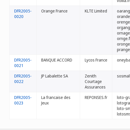
volila.fr
DFR2005-
Orange France
KLTE Limited
oarang
0020
orande
orenge
organg
ornage
ornge.f
oronge
prange
DFR2005-
BANQUE ACCORD
Lycos France
oneyba
0021
DFR2005-
JP Labalette SA
Zenith
sosmal
0022
Courtage
Assurances
DFR2005-
La francaise des
REPONSES.fr
loto-gra
0023
Jeux
lotogra
loto-sm
lotosms