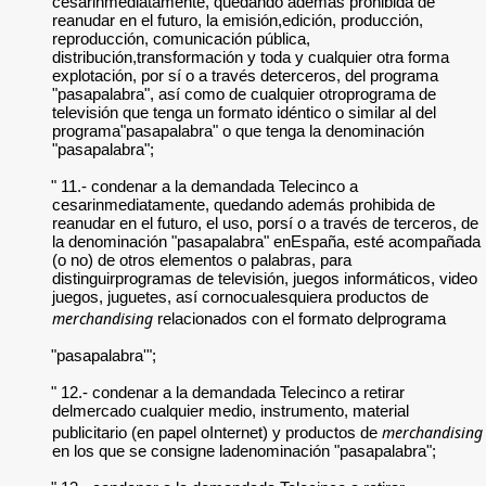
cesarinmediatamente, quedando además prohibida de
reanudar en el futuro, la emisión,edición, producción,
reproducción, comunicación pública,
distribución,transformación y toda y cualquier otra forma
explotación, por sí o a través deterceros, del programa
"pasapalabra", así como de cualquier otroprograma de
televisión que tenga un formato idéntico o similar al del
programa"pasapalabra" o que tenga la denominación
"pasapalabra";
" 11.- condenar a la demandada Telecinco a
cesarinmediatamente, quedando además prohibida de
reanudar en el futuro, el uso, porsí o a través de terceros, de
la denominación "pasapalabra" enEspaña, esté acompañada
(o no) de otros elementos o palabras, para
distinguirprogramas de televisión, juegos informáticos, video
juegos, juguetes, así cornocualesquiera productos de
merchandising
relacionados con el formato delprograma
"pasapalabra'";
" 12.- condenar a la demandada Telecinco a retirar
delmercado cualquier medio, instrumento, material
merchandising
publicitario (en papel oInternet) y productos de
en los que se consigne ladenominación "pasapalabra";