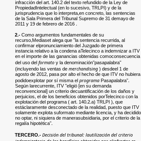
infracción del art. 140.2 del texto refundido de la Ley de
PropiedadIntelectual (en lo sucesivo, TRLPI) y de la
jurisprudencia que lo interpreta,en concreto, las sentencias
de la Sala Primera del Tribunal Supremo de 31 demayo de
2011 y 19 de febrero de 2016 .
2.-
Como argumentos fundamentales de su
recurso,Mediaset alega que "la sentencia recurrida, al
confirmar elpronunciamiento del Juzgado de primera
instancia relativo a la condena aTelecinco a indemnizar a ITV
en el importe de las ganancias obtenidas comoconsecuencia
formato
del uso del
y la denominación"pasapalabra"
merchandising
(incluyendo las ventas de
) desdeel 1 de
agosto de 2012, pasa por alto el hecho de que ITV no hubiera
programa
podidoexplotar por sí misma el
Pasapalabra".
Según larecurrente, ITV "eligió [en su demanda
reconvencional] un criterio decuantificación de los daños y
perjuicios, el de los beneficios obtenidos porTelecinco con la
explotación del programa ( art. 140.2.a) TRLPI ), que
estáclaramente desconectado de la realidad, puesto que ITV
solamente explota suformato mediante licencia, y ha decidido
no optar, ni siquiera de manerasubsidiaria, por el criterio de la
regalía hipotética".
Decisión del tribunal: lautilización del criterio
TERCERO.-
indemnizatorio de los beneficios obtenidos por elinfractor es