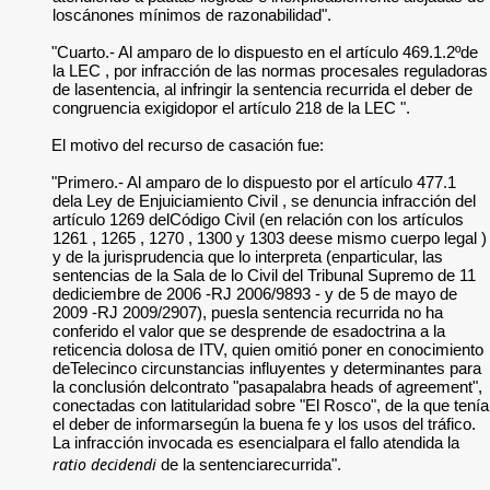
loscánones mínimos de razonabilidad".
"Cuarto.- Al amparo de lo dispuesto en el artículo 469.1.2ºde
la LEC , por infracción de las normas procesales reguladoras
de lasentencia, al infringir la sentencia recurrida el deber de
congruencia exigidopor el artículo 218 de la LEC ".
El motivo del recurso de casación fue:
"Primero.- Al amparo de lo dispuesto por el artículo 477.1
dela Ley de Enjuiciamiento Civil , se denuncia infracción del
artículo 1269 delCódigo Civil (en relación con los artículos
1261 , 1265 , 1270 , 1300 y 1303 deese mismo cuerpo legal )
y de la jurisprudencia que lo interpreta (enparticular, las
sentencias de la Sala de lo Civil del Tribunal Supremo de 11
dediciembre de 2006 -RJ 2006/9893 - y de 5 de mayo de
2009 -RJ 2009/2907), puesla sentencia recurrida no ha
conferido el valor que se desprende de esadoctrina a la
reticencia dolosa de ITV, quien omitió poner en conocimiento
deTelecinco circunstancias influyentes y determinantes para
la conclusión delcontrato "pasapalabra heads of agreement",
conectadas con latitularidad sobre "El Rosco", de la que tenía
el deber de informarsegún la buena fe y los usos del tráfico.
La infracción invocada es esencialpara el fallo atendida la
ratio decidendi
de la sentenciarecurrida".