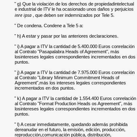
" g) Que la violación de los derechos de propiedadintelectual
e industrial de ITV le ha ocasionado unos daños y perjuicios
inre ipsa
, que deben ser indemnizados por Tele 5.
" De condena. Condene a Tele 5 a:
" h) A estar y pasar por las anteriores declaraciones.
" i) A pagar a ITV la cantidad de 5.400.000 Euros conrelación
al Contrato "Pasapalabra Heads of Agreement", más
losintereses legales correspondientes incrementados en dos
puntos.
" j) A pagar a ITV la cantidad de 7.975.000 Euros conrelación
al Contrato "Library Minimum Commitment Heads of
Agreement",más los intereses legales correspondientes
incrementados en dos puntos.
" k) A pagar a ITV la cantidad de 1.554.400 Euros conrelación
al Contrato "Format Production Heads os Agreement", más
losintereses legales correspondientes incrementados en dos
puntos.
" l) A cesar inmediatamente, quedando además prohibida
dereanudar en el futuro, la emisión, edición, producción,
reproducción,comunicación pública, distribución,