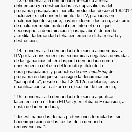
" 13.- condenar a la demandada Telecinco a retirar
delmercado y a destruir todas las copias ilícitas del
programa"pasapalabra" por ella producidas desde el 1.8.2012
-inclusive- sinel consentimiento de ITV, grabadas en
cualquier tipo de soporte, hayan sidoemitidos o no, así como
de cualquier medio material o en Internet en el que
seconsigne la denominación "pasapalabra", debiendo
acreditar lademandada fehacientemente dicha retirada y
destrucción;
" 14.- condenar a la demandada Telecinco a indemnizar a
ITVpor las consecuencias económicas negativas derivadas
de las ganancias obtenidaspor la demandada como
consecuencia del uso del formato y título de la
merchandising
obra"pasapalabra" y productos de
del
programa en losque se consigne la denominación
"pasapalabra", desde el día 1.8.2012en adelante; cuya
cuantificación se realizará en ejecución de sentencia;
" 15.- condenar a la demandada Telecinco a publicar
lasentencia en el diario El País y en el diario Expansión, a
costa de lademandada;
" desestimando las demás pretensiones formuladas; sin
hacerimposición de las costas de la demanda
reconvencional".