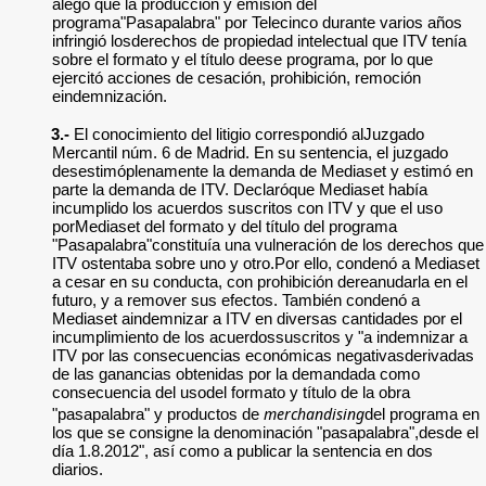
alegó que la producción y emisión del
programa"Pasapalabra" por Telecinco durante varios años
infringió losderechos de propiedad intelectual que ITV tenía
sobre el formato y el título deese programa, por lo que
ejercitó acciones de cesación, prohibición, remoción
eindemnización.
3.-
El conocimiento del litigio correspondió alJuzgado
Mercantil núm. 6 de Madrid. En su sentencia, el juzgado
desestimóplenamente la demanda de Mediaset y estimó en
parte la demanda de ITV. Declaróque Mediaset había
incumplido los acuerdos suscritos con ITV y que el uso
porMediaset del formato y del título del programa
"Pasapalabra"constituía una vulneración de los derechos que
ITV ostentaba sobre uno y otro.Por ello, condenó a Mediaset
a cesar en su conducta, con prohibición dereanudarla en el
futuro, y a remover sus efectos. También condenó a
Mediaset aindemnizar a ITV en diversas cantidades por el
incumplimiento de los acuerdossuscritos y "a indemnizar a
ITV por las consecuencias económicas negativasderivadas
de las ganancias obtenidas por la demandada como
consecuencia del usodel formato y título de la obra
merchandising
"pasapalabra" y productos de
del programa en
los que se consigne la denominación "pasapalabra",desde el
día 1.8.2012", así como a publicar la sentencia en dos
diarios.