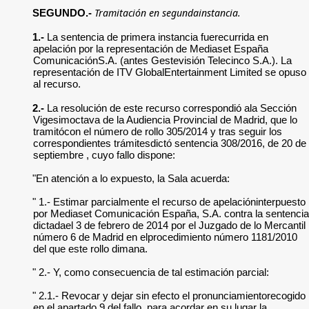
Tramitación en segundainstancia.
SEGUNDO.-
1.-
La sentencia de primera instancia fuerecurrida en
apelación por la representación de Mediaset España
ComunicaciónS.A. (antes Gestevisión Telecinco S.A.). La
representación de ITV GlobalEntertainment Limited se opuso
al recurso.
2.-
La resolución de este recurso correspondió ala Sección
Vigesimoctava de la Audiencia Provincial de Madrid, que lo
tramitócon el número de rollo 305/2014 y tras seguir los
correspondientes trámitesdictó sentencia 308/2016, de 20 de
septiembre , cuyo fallo dispone:
"En atención a lo expuesto, la Sala acuerda:
" 1.- Estimar parcialmente el recurso de apelacióninterpuesto
por Mediaset Comunicación España, S.A. contra la sentencia
dictadael 3 de febrero de 2014 por el Juzgado de lo Mercantil
número 6 de Madrid en elprocedimiento número 1181/2010
del que este rollo dimana.
" 2.- Y, como consecuencia de tal estimación parcial:
" 2.1.- Revocar y dejar sin efecto el pronunciamientorecogido
en el apartado 9 del fallo, para acordar en su lugar la