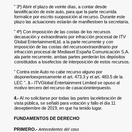
" 3º) Abrir el plazo de veinte días, a contar desde
lanotificación de este auto, para que la parte recurrida
formalice por escrito suoposición al recurso. Durante este
plazo las actuaciones estarán de manifiestoen la secretaría.
" 4º) Con imposición de las costas de los recursos
decasación y extraordinario por infracción procesal de ITV
Global EntertainmentLtd. a la parte recurrente y con
imposición de las costas del recursoextraordinario por
infracción procesal de Mediaset España Comunicación S.A.
ala parte recurrente, ambas partes perderán los depósitos
constituidos a losefectos de interposición de estos recursos.
" Contra este Auto no cabe recurso alguno por
disponerloexpresamente el art. 473.3 y el art. 483.5 de la
3.-
LEC ".
ITVGlobal Entertainment Limited se opuso al
motivo tercero del recurso de casacióninterpuesto.
4.-
Al no solicitarse por todas las partes lacelebración de
vista pública, se señaló para votación y fallo el día 11
deseptiembre de 2019, en que ha tenido lugar.
FUNDAMENTOS DE DERECHO
Antecedentes del caso
PRIMERO.-