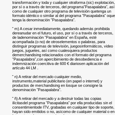
transformación y toda y cualquier otraforma (sic) explotación,
por sí o a través de terceros, del programa"Pasapalabra", así
como de cualquier otro programa de televisión quetenga un
formato idéntico o similar al del programa "Pasapalabra" oque
tenga la denominación "Pasapalabra".
" m) A cesar inmediatamente, quedando además prohibida
dereanudar en el futuro, el uso, por sí o a través de terceros,
de ladenominación "Pasapalabra" en España, esté
acompañada (o no) de otroselementos o palabras, para
distinguir programas de televisión, juegosinformáticos, video
juegos, juguetes, así como cualesquiera productos
demerchandising relacionados con el formato del programa
"Pasapalabra",con apercibimiento de desobediencia e
indemnización coercitiva de 600 € diariosen aplicación del
artículo 44 LM .
" n) A retirar del mercado cualquier medio,
instrumento,material publicitario (en papel o internet) y
productos de merchandising en losque se consigne la
denominación "Pasapalabra".
" ñ) A retirar del mercado y a destruir todas las copias
ilícitasdel programa "Pasapalabra" por ella producidas sin el
consentimientode ITV, grabadas en cualquier tipo de soporte,
hayan sido emitidos o no, asícomo de cualquier material o en