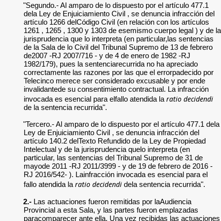
"Segundo.- Al amparo de lo dispuesto por el artículo 477.1
dela Ley de Enjuiciamiento Civil , se denuncia infracción del
artículo 1266 delCódigo Civil (en relación con los artículos
1261 , 1265 , 1300 y 1303 de esemismo cuerpo legal ) y de la
jurisprudencia que lo interpreta (en particular,las sentencias
de la Sala de lo Civil del Tribunal Supremo de 13 de febrero
de2007 -RJ 2007/716 - y de 4 de enero de 1982 -RJ
1982/179), pues la sentenciarecurrida no ha apreciado
correctamente las razones por las que el errorpadecido por
Telecinco merece ser considerado excusable y por ende
invalidantede su consentimiento contractual. La infracción
ratio decidendi
invocada es esencial para elfallo atendida la
de la sentencia recurrida".
"Tercero.- Al amparo de lo dispuesto por el artículo 477.1 dela
Ley de Enjuiciamiento Civil , se denuncia infracción del
artículo 140.2 delTexto Refundido de la Ley de Propiedad
Intelectual y de la jurisprudencia quelo interpreta (en
particular, las sentencias del Tribunal Supremo de 31 de
mayode 2011 -RJ 2011/3999 - y de 19 de febrero de 2016 -
RJ 2016/542- ). Lainfracción invocada es esencial para el
ratio decidendi
fallo atendida la
dela sentencia recurrida".
2.-
Las actuaciones fueron remitidas por laAudiencia
Provincial a esta Sala, y las partes fueron emplazadas
paracomparecer ante ella. Una vez recibidas las actuaciones