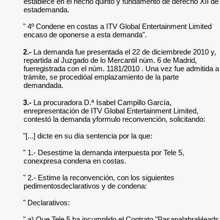
establece en el hecho quinto y fundamento de derecho XII de
estademanda.
" 4º Condene en costas a ITV Global Entertainment Limited
encaso de oponerse a esta demanda".
2.-
La demanda fue presentada el 22 de diciembrede 2010 y,
repartida al Juzgado de lo Mercantil núm. 6 de Madrid,
fueregistrada con el núm. 1181/2010 . Una vez fue admitida a
trámite, se procedióal emplazamiento de la parte
demandada.
3.-
La procuradora D.ª Isabel Campillo García,
enrepresentación de ITV Global Entertainment Limited,
contestó la demanda yformulo reconvención, solicitando:
"[...] dicte en su día sentencia por la que:
" 1.- Desestime la demanda interpuesta por Tele 5,
conexpresa condena en costas.
" 2.- Estime la reconvención, con los siguientes
pedimentosdeclarativos y de condena:
" Declarativos:
" a) Que Tele 5 ha incumplido el Contrato "PasapalabraHeads