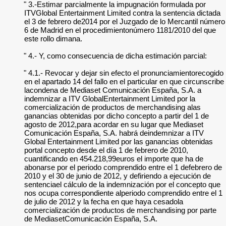
" 3.-Estimar parcialmente la impugnación formulada por
ITVGlobal Entertainment Limited contra la sentencia dictada
el 3 de febrero de2014 por el Juzgado de lo Mercantil número
6 de Madrid en el procedimientonúmero 1181/2010 del que
este rollo dimana.
" 4.- Y, como consecuencia de dicha estimación parcial:
" 4.1.- Revocar y dejar sin efecto el pronunciamientorecogido
en el apartado 14 del fallo en el particular en que circunscribe
lacondena de Mediaset Comunicación España, S.A. a
indemnizar a ITV GlobalEntertainment Limited por la
comercialización de productos de merchandising alas
ganancias obtenidas por dicho concepto a partir del 1 de
agosto de 2012,para acordar en su lugar que Mediaset
Comunicación España, S.A. habrá deindemnizar a ITV
Global Entertainment Limited por las ganancias obtenidas
portal concepto desde el día 1 de febrero de 2010,
cuantificando en 454.218,99euros el importe que ha de
abonarse por el periodo comprendido entre el 1 defebrero de
2010 y el 30 de junio de 2012, y defiriendo a ejecución de
sentenciael cálculo de la indemnización por el concepto que
nos ocupa correspondiente alperiodo comprendido entre el 1
de julio de 2012 y la fecha en que haya cesadola
comercialización de productos de merchandising por parte
de MediasetComunicación España, S.A.