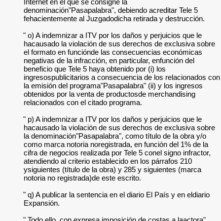
Internet en el que se consigne la
denominación"Pasapalabra", debiendo acreditar Tele 5
fehacientemente al Juzgadodicha retirada y destrucción.
" o) A indemnizar a ITV por los daños y perjuicios que le
hacausado la violación de sus derechos de exclusiva sobre
el formato en funciónde las consecuencias económicas
negativas de la infracción, en particular, enfunción del
beneficio que Tele 5 haya obtenido por (i) los
ingresospublicitarios a consecuencia de los relacionados con
la emisión del programa"Pasapalabra" (ii) y los ingresos
obtenidos por la venta de productosde merchandising
relacionados con el citado programa.
" p) A indemnizar a ITV por los daños y perjuicios que le
hacausado la violación de sus derechos de exclusiva sobre
la denominación"Pasapalabra", como título de la obra y/o
como marca notoria noregistrada, en función del 1% de la
cifra de negocios realizada por Tele 5 conel signo infractor,
atendiendo al criterio establecido en los párrafos 210
ysiguientes (título de la obra) y 285 y siguientes (marca
notoria no registrada)de este escrito.
" q) A publicar la sentencia en el diario El País y en eldiario
Expansión.
" Todo ello, con expresa imposición de costas a laactora".