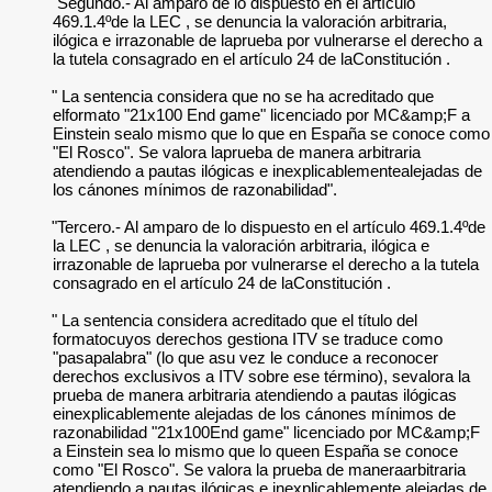
"Segundo.- Al amparo de lo dispuesto en el artículo
469.1.4ºde la LEC , se denuncia la valoración arbitraria,
ilógica e irrazonable de laprueba por vulnerarse el derecho a
la tutela consagrado en el artículo 24 de laConstitución .
" La sentencia considera que no se ha acreditado que
elformato "21x100 End game" licenciado por MC&amp;F a
Einstein sealo mismo que lo que en España se conoce como
"El Rosco". Se valora laprueba de manera arbitraria
atendiendo a pautas ilógicas e inexplicablementealejadas de
los cánones mínimos de razonabilidad".
"Tercero.- Al amparo de lo dispuesto en el artículo 469.1.4ºde
la LEC , se denuncia la valoración arbitraria, ilógica e
irrazonable de laprueba por vulnerarse el derecho a la tutela
consagrado en el artículo 24 de laConstitución .
" La sentencia considera acreditado que el título del
formatocuyos derechos gestiona ITV se traduce como
"pasapalabra" (lo que asu vez le conduce a reconocer
derechos exclusivos a ITV sobre ese término), sevalora la
prueba de manera arbitraria atendiendo a pautas ilógicas
einexplicablemente alejadas de los cánones mínimos de
razonabilidad "21x100End game" licenciado por MC&amp;F
a Einstein sea lo mismo que lo queen España se conoce
como "El Rosco". Se valora la prueba de maneraarbitraria
atendiendo a pautas ilógicas e inexplicablemente alejadas de