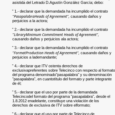
asistida del Letrado D.Agustín González García; debo:
" 1.- declarar que la demandada ha incumplido el contrato
"PasapalabraHeads of Agreement",
causando daños y
perjuicios a la actora;
" 2.- declarar que la demandada ha incumplido el contrato
"LibraryMinimum Commitment Heads of Agreement",
causando daños y perjuicios ala actora;
" 3.- declarar que la demandada ha incumplido el contrato
"FormatProduction Heads of Agreement",
causando daños y
perjuicios a lademandante;
" 4.- declarar que ITV ostenta derechos de
exclusivapreferentes sobre Telecinco con respecto al formato
del programa denominado"pasapalabra" y su denominación
"pasapalabra", en cuantotítulo del formato y parte integrante
de él;
" 5.- declarar que el uso por parte de la demandada
Telecincodel formato del programa "pasapalabra", desde el
1.8.2012 enadelante, constituye una violación de los
derechos de exclusiva de ITV sobre elformato;
" 6.- declarar que el uso por parte de Telecinco de