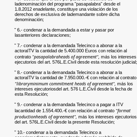
ladenominación del programa "pasapalabra" desde el
1.8.2012 enadelante, constituye una violación de los
derechos de exclusiva de lademandante sobre dicha
denominación;
" 6.- condenar a la demandada a estar y pasar por
lasanteriores declaraciones;
" 7.- condenar a la demandada Telecinco a abonar a la
actoraITV la cantidad de 5.400.000 Euros con relación al
"pasapalabraheads of agreement",
contrato
más los intereses
ejecutorios del art. 576L.E.Civil desde esta resolución judicial;
" 8.- condenar a la demandada Telecinco a abonar a la
actoraITV la cantidad de 7.950.000.-€ con relación al contrato
"libraryminimum commitment heads of agreement",
más los
intereses ejecutoriosdel art. 576 L.E.Civil desde la fecha de
esta Resolución;
" 9.- condenar a la demandada Telecinco a pagar a ITV
"format
lacantidad de 1.554.400.-€ con relación al contrato
productionheads of agreement",
más los intereses ejecutorios
del art. 576L.E.Civil desde la presente Resolución;
" 10.- condenar a la demandada Telecinco a