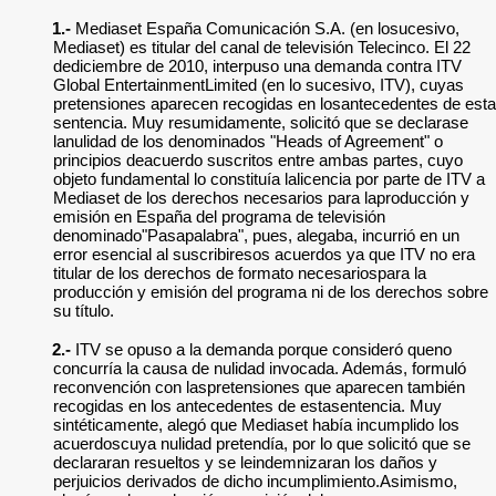
1.-
Mediaset España Comunicación S.A. (en losucesivo,
Mediaset) es titular del canal de televisión Telecinco. El 22
dediciembre de 2010, interpuso una demanda contra ITV
Global EntertainmentLimited (en lo sucesivo, ITV), cuyas
pretensiones aparecen recogidas en losantecedentes de esta
sentencia. Muy resumidamente, solicitó que se declarase
lanulidad de los denominados "Heads of Agreement" o
principios deacuerdo suscritos entre ambas partes, cuyo
objeto fundamental lo constituía lalicencia por parte de ITV a
Mediaset de los derechos necesarios para laproducción y
emisión en España del programa de televisión
denominado"Pasapalabra", pues, alegaba, incurrió en un
error esencial al suscribiresos acuerdos ya que ITV no era
titular de los derechos de formato necesariospara la
producción y emisión del programa ni de los derechos sobre
su título.
2.-
ITV se opuso a la demanda porque consideró queno
concurría la causa de nulidad invocada. Además, formuló
reconvención con laspretensiones que aparecen también
recogidas en los antecedentes de estasentencia. Muy
sintéticamente, alegó que Mediaset había incumplido los
acuerdoscuya nulidad pretendía, por lo que solicitó que se
declararan resueltos y se leindemnizaran los daños y
perjuicios derivados de dicho incumplimiento.Asimismo,