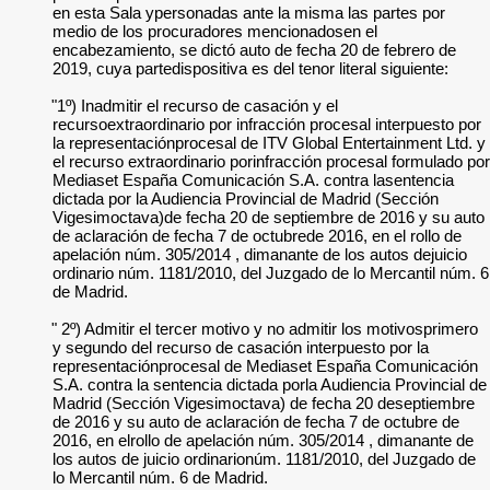
en esta Sala ypersonadas ante la misma las partes por
medio de los procuradores mencionadosen el
encabezamiento, se dictó auto de fecha 20 de febrero de
2019, cuya partedispositiva es del tenor literal siguiente:
"1º) Inadmitir el recurso de casación y el
recursoextraordinario por infracción procesal interpuesto por
la representaciónprocesal de ITV Global Entertainment Ltd. y
el recurso extraordinario porinfracción procesal formulado por
Mediaset España Comunicación S.A. contra lasentencia
dictada por la Audiencia Provincial de Madrid (Sección
Vigesimoctava)de fecha 20 de septiembre de 2016 y su auto
de aclaración de fecha 7 de octubrede 2016, en el rollo de
apelación núm. 305/2014 , dimanante de los autos dejuicio
ordinario núm. 1181/2010, del Juzgado de lo Mercantil núm. 6
de Madrid.
" 2º) Admitir el tercer motivo y no admitir los motivosprimero
y segundo del recurso de casación interpuesto por la
representaciónprocesal de Mediaset España Comunicación
S.A. contra la sentencia dictada porla Audiencia Provincial de
Madrid (Sección Vigesimoctava) de fecha 20 deseptiembre
de 2016 y su auto de aclaración de fecha 7 de octubre de
2016, en elrollo de apelación núm. 305/2014 , dimanante de
los autos de juicio ordinarionúm. 1181/2010, del Juzgado de
lo Mercantil núm. 6 de Madrid.