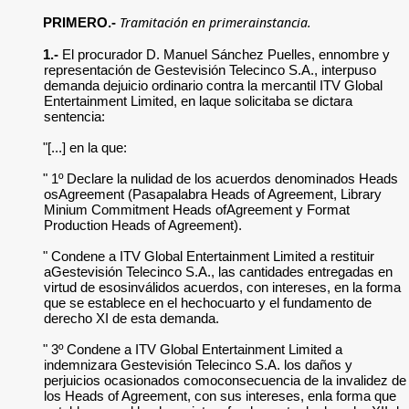
Tramitación en primerainstancia.
PRIMERO.-
1.-
El procurador D. Manuel Sánchez Puelles, ennombre y
representación de Gestevisión Telecinco S.A., interpuso
demanda dejuicio ordinario contra la mercantil ITV Global
Entertainment Limited, en laque solicitaba se dictara
sentencia:
"[...] en la que:
" 1º Declare la nulidad de los acuerdos denominados Heads
osAgreement (Pasapalabra Heads of Agreement, Library
Minium Commitment Heads ofAgreement y Format
Production Heads of Agreement).
" Condene a ITV Global Entertainment Limited a restituir
aGestevisión Telecinco S.A., las cantidades entregadas en
virtud de esosinválidos acuerdos, con intereses, en la forma
que se establece en el hechocuarto y el fundamento de
derecho XI de esta demanda.
" 3º Condene a ITV Global Entertainment Limited a
indemnizara Gestevisión Telecinco S.A. los daños y
perjuicios ocasionados comoconsecuencia de la invalidez de
los Heads of Agreement, con sus intereses, enla forma que