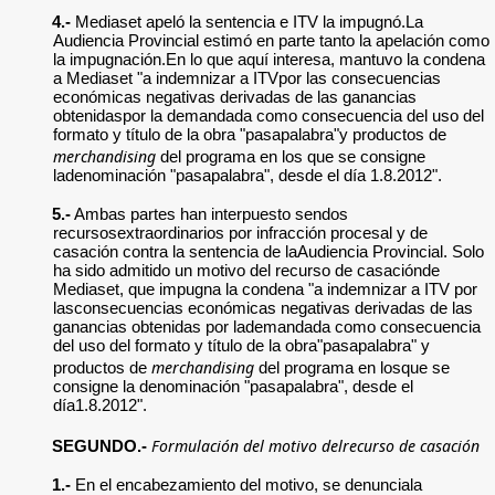
4.-
Mediaset apeló la sentencia e ITV la impugnó.La
Audiencia Provincial estimó en parte tanto la apelación como
la impugnación.En lo que aquí interesa, mantuvo la condena
a Mediaset "a indemnizar a ITVpor las consecuencias
económicas negativas derivadas de las ganancias
obtenidaspor la demandada como consecuencia del uso del
formato y título de la obra "pasapalabra"y productos de
merchandising
del programa en los que se consigne
ladenominación "pasapalabra", desde el día 1.8.2012".
5.-
Ambas partes han interpuesto sendos
recursosextraordinarios por infracción procesal y de
casación contra la sentencia de laAudiencia Provincial. Solo
ha sido admitido un motivo del recurso de casaciónde
Mediaset, que impugna la condena "a indemnizar a ITV por
lasconsecuencias económicas negativas derivadas de las
ganancias obtenidas por lademandada como consecuencia
del uso del formato y título de la obra"pasapalabra" y
merchandising
productos de
del programa en losque se
consigne la denominación "pasapalabra", desde el
día1.8.2012".
Formulación del motivo delrecurso de casación
SEGUNDO.-
1.-
En el encabezamiento del motivo, se denunciala