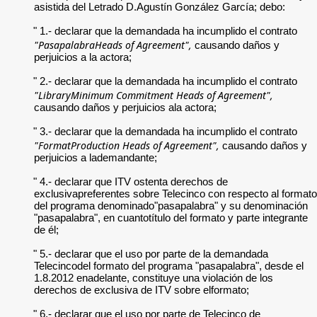
asistida del Letrado D.Agustín González García; debo:
" 1.- declarar que la demandada ha incumplido el contrato
"PasapalabraHeads of Agreement",
causando daños y
perjuicios a la actora;
" 2.- declarar que la demandada ha incumplido el contrato
"LibraryMinimum Commitment Heads of Agreement",
causando daños y perjuicios ala actora;
" 3.- declarar que la demandada ha incumplido el contrato
"FormatProduction Heads of Agreement",
causando daños y
perjuicios a lademandante;
" 4.- declarar que ITV ostenta derechos de
exclusivapreferentes sobre Telecinco con respecto al formato
del programa denominado"pasapalabra" y su denominación
"pasapalabra", en cuantotítulo del formato y parte integrante
de él;
" 5.- declarar que el uso por parte de la demandada
Telecincodel formato del programa "pasapalabra", desde el
1.8.2012 enadelante, constituye una violación de los
derechos de exclusiva de ITV sobre elformato;
" 6.- declarar que el uso por parte de Telecinco de