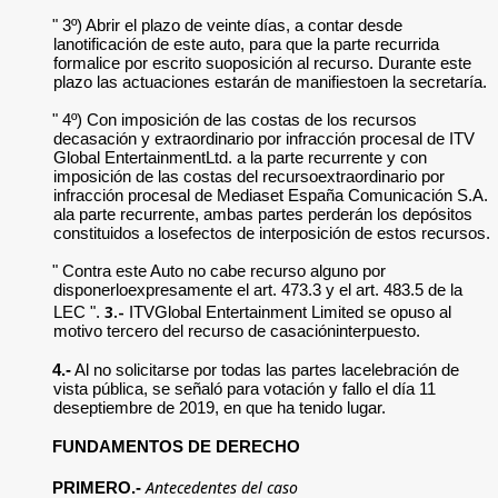
" 3º) Abrir el plazo de veinte días, a contar desde
lanotificación de este auto, para que la parte recurrida
formalice por escrito suoposición al recurso. Durante este
plazo las actuaciones estarán de manifiestoen la secretaría.
" 4º) Con imposición de las costas de los recursos
decasación y extraordinario por infracción procesal de ITV
Global EntertainmentLtd. a la parte recurrente y con
imposición de las costas del recursoextraordinario por
infracción procesal de Mediaset España Comunicación S.A.
ala parte recurrente, ambas partes perderán los depósitos
constituidos a losefectos de interposición de estos recursos.
" Contra este Auto no cabe recurso alguno por
disponerloexpresamente el art. 473.3 y el art. 483.5 de la
3.-
LEC ".
ITVGlobal Entertainment Limited se opuso al
motivo tercero del recurso de casacióninterpuesto.
4.-
Al no solicitarse por todas las partes lacelebración de
vista pública, se señaló para votación y fallo el día 11
deseptiembre de 2019, en que ha tenido lugar.
FUNDAMENTOS DE DERECHO
Antecedentes del caso
PRIMERO.-