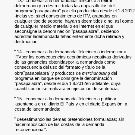
" 13.- condenar a la demandada Telecinco a retirar
delmercado y a destruir todas las copias ilícitas del
programa"pasapalabra" por ella producidas desde el 1.8.2012
-inclusive- sinel consentimiento de ITV, grabadas en
cualquier tipo de soporte, hayan sidoemitidos o no, así como
de cualquier medio material o en Internet en el que
seconsigne la denominación "pasapalabra", debiendo
acreditar lademandada fehacientemente dicha retirada y
destrucción;
" 14.- condenar a la demandada Telecinco a indemnizar a
ITVpor las consecuencias económicas negativas derivadas
de las ganancias obtenidaspor la demandada como
consecuencia del uso del formato y título de la
merchandising
obra"pasapalabra" y productos de
del
programa en losque se consigne la denominación
"pasapalabra", desde el día 1.8.2012en adelante; cuya
cuantificación se realizará en ejecución de sentencia;
" 15.- condenar a la demandada Telecinco a publicar
lasentencia en el diario El País y en el diario Expansión, a
costa de lademandada;
" desestimando las demás pretensiones formuladas; sin
hacerimposición de las costas de la demanda
reconvencional".