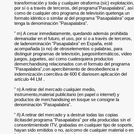
transformación y toda y cualquier otraforma (sic) explotación,
por sí o a través de terceros, del programa"Pasapalabra", así
como de cualquier otro programa de televisión quetenga un
formato idéntico o similar al del programa "Pasapalabra" oque
tenga la denominación "Pasapalabra".
" m) A cesar inmediatamente, quedando además prohibida
dereanudar en el futuro, el uso, por sí o a través de terceros,
de ladenominación "Pasapalabra" en España, esté
acompañada (o no) de otroselementos o palabras, para
distinguir programas de televisión, juegosinformáticos, video
juegos, juguetes, así como cualesquiera productos
demerchandising relacionados con el formato del programa
"Pasapalabra",con apercibimiento de desobediencia e
indemnización coercitiva de 600 € diariosen aplicación del
artículo 44 LM .
" n) A retirar del mercado cualquier medio,
instrumento,material publicitario (en papel o internet) y
productos de merchandising en losque se consigne la
denominación "Pasapalabra".
" ñ) A retirar del mercado y a destruir todas las copias
ilícitasdel programa "Pasapalabra" por ella producidas sin el
consentimientode ITV, grabadas en cualquier tipo de soporte,
hayan sido emitidos o no, asícomo de cualquier material o en