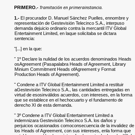
Tramitación en primerainstancia.
PRIMERO.-
1.-
El procurador D. Manuel Sánchez Puelles, ennombre y
representación de Gestevisión Telecinco S.A., interpuso
demanda dejuicio ordinario contra la mercantil ITV Global
Entertainment Limited, en laque solicitaba se dictara
sentencia:
"[...] en la que:
" 1º Declare la nulidad de los acuerdos denominados Heads
osAgreement (Pasapalabra Heads of Agreement, Library
Minium Commitment Heads ofAgreement y Format
Production Heads of Agreement).
" Condene a ITV Global Entertainment Limited a restituir
aGestevisión Telecinco S.A., las cantidades entregadas en
virtud de esosinválidos acuerdos, con intereses, en la forma
que se establece en el hechocuarto y el fundamento de
derecho XI de esta demanda.
" 3º Condene a ITV Global Entertainment Limited a
indemnizara Gestevisión Telecinco S.A. los daños y
perjuicios ocasionados comoconsecuencia de la invalidez de
los Heads of Agreement, con sus intereses, enla forma que