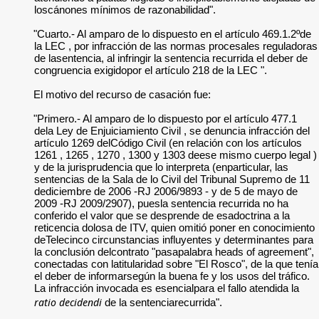
loscánones mínimos de razonabilidad".
"Cuarto.- Al amparo de lo dispuesto en el artículo 469.1.2ºde
la LEC , por infracción de las normas procesales reguladoras
de lasentencia, al infringir la sentencia recurrida el deber de
congruencia exigidopor el artículo 218 de la LEC ".
El motivo del recurso de casación fue:
"Primero.- Al amparo de lo dispuesto por el artículo 477.1
dela Ley de Enjuiciamiento Civil , se denuncia infracción del
artículo 1269 delCódigo Civil (en relación con los artículos
1261 , 1265 , 1270 , 1300 y 1303 deese mismo cuerpo legal )
y de la jurisprudencia que lo interpreta (enparticular, las
sentencias de la Sala de lo Civil del Tribunal Supremo de 11
dediciembre de 2006 -RJ 2006/9893 - y de 5 de mayo de
2009 -RJ 2009/2907), puesla sentencia recurrida no ha
conferido el valor que se desprende de esadoctrina a la
reticencia dolosa de ITV, quien omitió poner en conocimiento
deTelecinco circunstancias influyentes y determinantes para
la conclusión delcontrato "pasapalabra heads of agreement",
conectadas con latitularidad sobre "El Rosco", de la que tenía
el deber de informarsegún la buena fe y los usos del tráfico.
La infracción invocada es esencialpara el fallo atendida la
ratio decidendi
de la sentenciarecurrida".