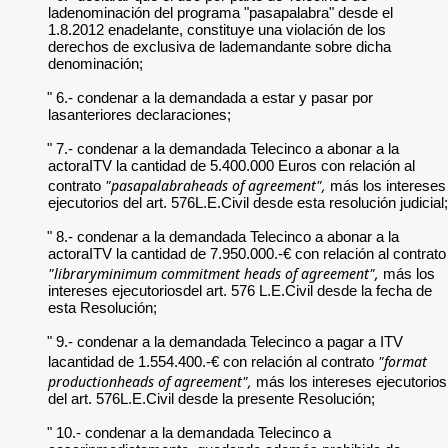
ladenominación del programa "pasapalabra" desde el
1.8.2012 enadelante, constituye una violación de los
derechos de exclusiva de lademandante sobre dicha
denominación;
" 6.- condenar a la demandada a estar y pasar por
lasanteriores declaraciones;
" 7.- condenar a la demandada Telecinco a abonar a la
actoraITV la cantidad de 5.400.000 Euros con relación al
"pasapalabraheads of agreement",
contrato
más los intereses
ejecutorios del art. 576L.E.Civil desde esta resolución judicial;
" 8.- condenar a la demandada Telecinco a abonar a la
actoraITV la cantidad de 7.950.000.-€ con relación al contrato
"libraryminimum commitment heads of agreement",
más los
intereses ejecutoriosdel art. 576 L.E.Civil desde la fecha de
esta Resolución;
" 9.- condenar a la demandada Telecinco a pagar a ITV
"format
lacantidad de 1.554.400.-€ con relación al contrato
productionheads of agreement",
más los intereses ejecutorios
del art. 576L.E.Civil desde la presente Resolución;
" 10.- condenar a la demandada Telecinco a