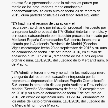
en esta Sala ypersonadas ante la misma las partes por
medio de los procuradores mencionadosen el
encabezamiento, se dictó auto de fecha 20 de febrero de
2019, cuya partedispositiva es del tenor literal siguiente:
"1º) Inadmitir el recurso de casación y el
recursoextraordinario por infracción procesal interpuesto por
la representaciónprocesal de ITV Global Entertainment Ltd. y
el recurso extraordinario porinfracción procesal formulado por
Mediaset España Comunicación S.A. contra lasentencia
dictada por la Audiencia Provincial de Madrid (Sección
Vigesimoctava)de fecha 20 de septiembre de 2016 y su auto
de aclaración de fecha 7 de octubrede 2016, en el rollo de
apelación núm. 305/2014 , dimanante de los autos dejuicio
ordinario núm. 1181/2010, del Juzgado de lo Mercantil núm. 6
de Madrid.
" 2º) Admitir el tercer motivo y no admitir los motivosprimero
y segundo del recurso de casación interpuesto por la
representaciónprocesal de Mediaset España Comunicación
S.A. contra la sentencia dictada porla Audiencia Provincial de
Madrid (Sección Vigesimoctava) de fecha 20 deseptiembre
de 2016 y su auto de aclaración de fecha 7 de octubre de
2016, en elrollo de apelación núm. 305/2014 , dimanante de
los autos de juicio ordinarionúm. 1181/2010, del Juzgado de
lo Mercantil núm. 6 de Madrid.