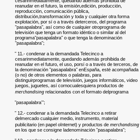
cesarinmediatamente, quedando además prohibida de
reanudar en el futuro, la emisión,edición, producción,
reproducción, comunicación pública,
distribución,transformación y toda y cualquier otra forma
explotación, por sí o a través deterceros, del programa
"pasapalabra", así como de cualquier otroprograma de
televisión que tenga un formato idéntico o similar al del
programa"pasapalabra" o que tenga la denominación
"pasapalabra";
" 11.- condenar a la demandada Telecinco a
cesarinmediatamente, quedando además prohibida de
reanudar en el futuro, el uso, porsí o a través de terceros, de
la denominación "pasapalabra" enEspaña, esté acompañada
(o no) de otros elementos o palabras, para
distinguirprogramas de televisión, juegos informáticos, video
juegos, juguetes, así cornocualesquiera productos de
merchandising
relacionados con el formato delprograma
"pasapalabra'";
" 12.- condenar a la demandada Telecinco a retirar
delmercado cualquier medio, instrumento, material
merchandising
publicitario (en papel oInternet) y productos de
en los que se consigne ladenominación "pasapalabra";