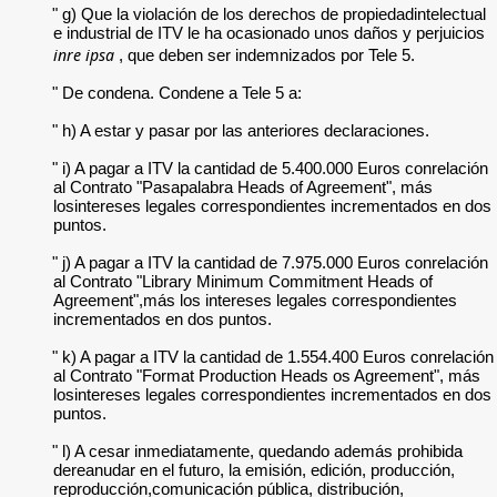
" g) Que la violación de los derechos de propiedadintelectual
e industrial de ITV le ha ocasionado unos daños y perjuicios
inre ipsa
, que deben ser indemnizados por Tele 5.
" De condena. Condene a Tele 5 a:
" h) A estar y pasar por las anteriores declaraciones.
" i) A pagar a ITV la cantidad de 5.400.000 Euros conrelación
al Contrato "Pasapalabra Heads of Agreement", más
losintereses legales correspondientes incrementados en dos
puntos.
" j) A pagar a ITV la cantidad de 7.975.000 Euros conrelación
al Contrato "Library Minimum Commitment Heads of
Agreement",más los intereses legales correspondientes
incrementados en dos puntos.
" k) A pagar a ITV la cantidad de 1.554.400 Euros conrelación
al Contrato "Format Production Heads os Agreement", más
losintereses legales correspondientes incrementados en dos
puntos.
" l) A cesar inmediatamente, quedando además prohibida
dereanudar en el futuro, la emisión, edición, producción,
reproducción,comunicación pública, distribución,