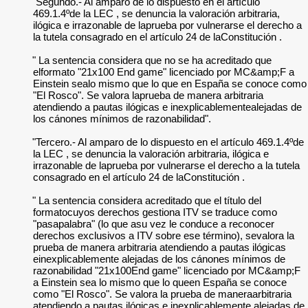
"Segundo.- Al amparo de lo dispuesto en el artículo
469.1.4ºde la LEC , se denuncia la valoración arbitraria,
ilógica e irrazonable de laprueba por vulnerarse el derecho a
la tutela consagrado en el artículo 24 de laConstitución .
" La sentencia considera que no se ha acreditado que
elformato "21x100 End game" licenciado por MC&amp;F a
Einstein sealo mismo que lo que en España se conoce como
"El Rosco". Se valora laprueba de manera arbitraria
atendiendo a pautas ilógicas e inexplicablementealejadas de
los cánones mínimos de razonabilidad".
"Tercero.- Al amparo de lo dispuesto en el artículo 469.1.4ºde
la LEC , se denuncia la valoración arbitraria, ilógica e
irrazonable de laprueba por vulnerarse el derecho a la tutela
consagrado en el artículo 24 de laConstitución .
" La sentencia considera acreditado que el título del
formatocuyos derechos gestiona ITV se traduce como
"pasapalabra" (lo que asu vez le conduce a reconocer
derechos exclusivos a ITV sobre ese término), sevalora la
prueba de manera arbitraria atendiendo a pautas ilógicas
einexplicablemente alejadas de los cánones mínimos de
razonabilidad "21x100End game" licenciado por MC&amp;F
a Einstein sea lo mismo que lo queen España se conoce
como "El Rosco". Se valora la prueba de maneraarbitraria
atendiendo a pautas ilógicas e inexplicablemente alejadas de