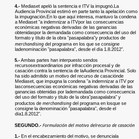
4.-
Mediaset apeló la sentencia e ITV la impugnó.La
Audiencia Provincial estimó en parte tanto la apelación como
la impugnación.En lo que aquí interesa, mantuvo la condena
a Mediaset "a indemnizar a ITVpor las consecuencias
económicas negativas derivadas de las ganancias
obtenidaspor la demandada como consecuencia del uso del
formato y título de la obra "pasapalabra"y productos de
merchandising
del programa en los que se consigne
ladenominación "pasapalabra", desde el día 1.8.2012".
5.-
Ambas partes han interpuesto sendos
recursosextraordinarios por infracción procesal y de
casación contra la sentencia de laAudiencia Provincial. Solo
ha sido admitido un motivo del recurso de casaciónde
Mediaset, que impugna la condena "a indemnizar a ITV por
lasconsecuencias económicas negativas derivadas de las
ganancias obtenidas por lademandada como consecuencia
del uso del formato y título de la obra"pasapalabra" y
merchandising
productos de
del programa en losque se
consigne la denominación "pasapalabra", desde el
día1.8.2012".
Formulación del motivo delrecurso de casación
SEGUNDO.-
1.-
En el encabezamiento del motivo, se denunciala