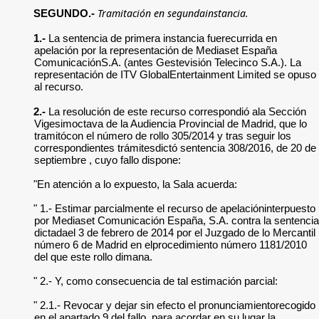
Tramitación en segundainstancia.
SEGUNDO.-
1.-
La sentencia de primera instancia fuerecurrida en
apelación por la representación de Mediaset España
ComunicaciónS.A. (antes Gestevisión Telecinco S.A.). La
representación de ITV GlobalEntertainment Limited se opuso
al recurso.
2.-
La resolución de este recurso correspondió ala Sección
Vigesimoctava de la Audiencia Provincial de Madrid, que lo
tramitócon el número de rollo 305/2014 y tras seguir los
correspondientes trámitesdictó sentencia 308/2016, de 20 de
septiembre , cuyo fallo dispone:
"En atención a lo expuesto, la Sala acuerda:
" 1.- Estimar parcialmente el recurso de apelacióninterpuesto
por Mediaset Comunicación España, S.A. contra la sentencia
dictadael 3 de febrero de 2014 por el Juzgado de lo Mercantil
número 6 de Madrid en elprocedimiento número 1181/2010
del que este rollo dimana.
" 2.- Y, como consecuencia de tal estimación parcial:
" 2.1.- Revocar y dejar sin efecto el pronunciamientorecogido
en el apartado 9 del fallo, para acordar en su lugar la