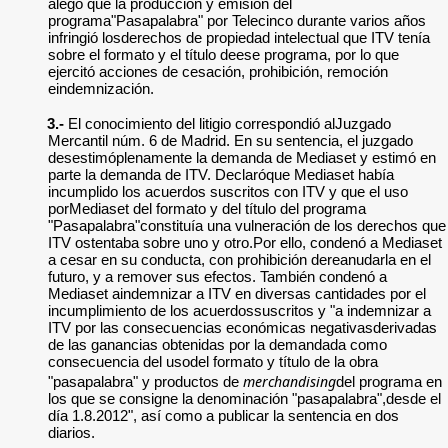
alegó que la producción y emisión del
programa"Pasapalabra" por Telecinco durante varios años
infringió losderechos de propiedad intelectual que ITV tenía
sobre el formato y el título deese programa, por lo que
ejercitó acciones de cesación, prohibición, remoción
eindemnización.
3.-
El conocimiento del litigio correspondió alJuzgado
Mercantil núm. 6 de Madrid. En su sentencia, el juzgado
desestimóplenamente la demanda de Mediaset y estimó en
parte la demanda de ITV. Declaróque Mediaset había
incumplido los acuerdos suscritos con ITV y que el uso
porMediaset del formato y del título del programa
"Pasapalabra"constituía una vulneración de los derechos que
ITV ostentaba sobre uno y otro.Por ello, condenó a Mediaset
a cesar en su conducta, con prohibición dereanudarla en el
futuro, y a remover sus efectos. También condenó a
Mediaset aindemnizar a ITV en diversas cantidades por el
incumplimiento de los acuerdossuscritos y "a indemnizar a
ITV por las consecuencias económicas negativasderivadas
de las ganancias obtenidas por la demandada como
consecuencia del usodel formato y título de la obra
merchandising
"pasapalabra" y productos de
del programa en
los que se consigne la denominación "pasapalabra",desde el
día 1.8.2012", así como a publicar la sentencia en dos
diarios.