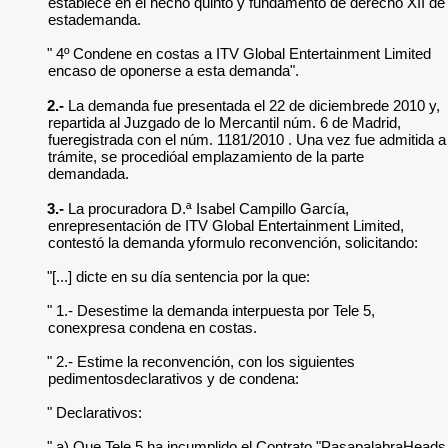
establece en el hecho quinto y fundamento de derecho XII de
estademanda.
" 4º Condene en costas a ITV Global Entertainment Limited
encaso de oponerse a esta demanda".
2.-
La demanda fue presentada el 22 de diciembrede 2010 y,
repartida al Juzgado de lo Mercantil núm. 6 de Madrid,
fueregistrada con el núm. 1181/2010 . Una vez fue admitida a
trámite, se procedióal emplazamiento de la parte
demandada.
3.-
La procuradora D.ª Isabel Campillo García,
enrepresentación de ITV Global Entertainment Limited,
contestó la demanda yformulo reconvención, solicitando:
"[...] dicte en su día sentencia por la que:
" 1.- Desestime la demanda interpuesta por Tele 5,
conexpresa condena en costas.
" 2.- Estime la reconvención, con los siguientes
pedimentosdeclarativos y de condena:
" Declarativos:
" a) Que Tele 5 ha incumplido el Contrato "PasapalabraHeads