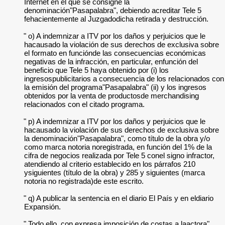
Internet en el que se consigne la
denominación"Pasapalabra", debiendo acreditar Tele 5
fehacientemente al Juzgadodicha retirada y destrucción.
" o) A indemnizar a ITV por los daños y perjuicios que le
hacausado la violación de sus derechos de exclusiva sobre
el formato en funciónde las consecuencias económicas
negativas de la infracción, en particular, enfunción del
beneficio que Tele 5 haya obtenido por (i) los
ingresospublicitarios a consecuencia de los relacionados con
la emisión del programa"Pasapalabra" (ii) y los ingresos
obtenidos por la venta de productosde merchandising
relacionados con el citado programa.
" p) A indemnizar a ITV por los daños y perjuicios que le
hacausado la violación de sus derechos de exclusiva sobre
la denominación"Pasapalabra", como título de la obra y/o
como marca notoria noregistrada, en función del 1% de la
cifra de negocios realizada por Tele 5 conel signo infractor,
atendiendo al criterio establecido en los párrafos 210
ysiguientes (título de la obra) y 285 y siguientes (marca
notoria no registrada)de este escrito.
" q) A publicar la sentencia en el diario El País y en eldiario
Expansión.
" Todo ello, con expresa imposición de costas a laactora".