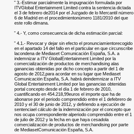
" 3.-Estimar parcialmente la impugnación formulada por
ITVGlobal Entertainment Limited contra la sentencia dictada
el 3 de febrero de2014 por el Juzgado de lo Mercantil número
6 de Madrid en el procedimientonúmero 1181/2010 del que
este rollo dimana.
" 4.- Y, como consecuencia de dicha estimación parcial:
" 4.1.- Revocar y dejar sin efecto el pronunciamientorecogido
en el apartado 14 del fallo en el particular en que circunscribe
lacondena de Mediaset Comunicación España, S.A. a
indemnizar a ITV GlobalEntertainment Limited por la
comercialización de productos de merchandising alas
ganancias obtenidas por dicho concepto a partir del 1 de
agosto de 2012,para acordar en su lugar que Mediaset
Comunicación España, S.A. habrá deindemnizar a ITV
Global Entertainment Limited por las ganancias obtenidas
portal concepto desde el día 1 de febrero de 2010,
cuantificando en 454.218,99euros el importe que ha de
abonarse por el periodo comprendido entre el 1 defebrero de
2010 y el 30 de junio de 2012, y defiriendo a ejecución de
sentenciael cálculo de la indemnización por el concepto que
nos ocupa correspondiente alperiodo comprendido entre el 1
de julio de 2012 y la fecha en que haya cesadola
comercialización de productos de merchandising por parte
de MediasetComunicación España, S.A.