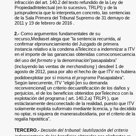
infracción del art. 140.2 del texto refundido de la Ley de
PropiedadIntelectual (en lo sucesivo, TRLPI) y de la
jurisprudencia que lo interpreta,en concreto, las sentencias
de la Sala Primera del Tribunal Supremo de 31 demayo de
2011 y 19 de febrero de 2016 .
2.-
Como argumentos fundamentales de su
recurso,Mediaset alega que "la sentencia recurrida, al
confirmar elpronunciamiento del Juzgado de primera
instancia relativo a la condena aTelecinco a indemnizar a ITV
en el importe de las ganancias obtenidas comoconsecuencia
formato
del uso del
y la denominación"pasapalabra"
merchandising
(incluyendo las ventas de
) desdeel 1 de
agosto de 2012, pasa por alto el hecho de que ITV no hubiera
programa
podidoexplotar por sí misma el
Pasapalabra".
Según larecurrente, ITV "eligió [en su demanda
reconvencional] un criterio decuantificación de los daños y
perjuicios, el de los beneficios obtenidos porTelecinco con la
explotación del programa ( art. 140.2.a) TRLPI ), que
estáclaramente desconectado de la realidad, puesto que ITV
solamente explota suformato mediante licencia, y ha decidido
no optar, ni siquiera de manerasubsidiaria, por el criterio de la
regalía hipotética".
Decisión del tribunal: lautilización del criterio
TERCERO.-
indemnizatorio de los beneficios obtenidos por elinfractor es