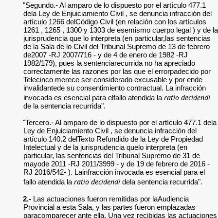
"Segundo.- Al amparo de lo dispuesto por el artículo 477.1
dela Ley de Enjuiciamiento Civil , se denuncia infracción del
artículo 1266 delCódigo Civil (en relación con los artículos
1261 , 1265 , 1300 y 1303 de esemismo cuerpo legal ) y de la
jurisprudencia que lo interpreta (en particular,las sentencias
de la Sala de lo Civil del Tribunal Supremo de 13 de febrero
de2007 -RJ 2007/716 - y de 4 de enero de 1982 -RJ
1982/179), pues la sentenciarecurrida no ha apreciado
correctamente las razones por las que el errorpadecido por
Telecinco merece ser considerado excusable y por ende
invalidantede su consentimiento contractual. La infracción
ratio decidendi
invocada es esencial para elfallo atendida la
de la sentencia recurrida".
"Tercero.- Al amparo de lo dispuesto por el artículo 477.1 dela
Ley de Enjuiciamiento Civil , se denuncia infracción del
artículo 140.2 delTexto Refundido de la Ley de Propiedad
Intelectual y de la jurisprudencia quelo interpreta (en
particular, las sentencias del Tribunal Supremo de 31 de
mayode 2011 -RJ 2011/3999 - y de 19 de febrero de 2016 -
RJ 2016/542- ). Lainfracción invocada es esencial para el
ratio decidendi
fallo atendida la
dela sentencia recurrida".
2.-
Las actuaciones fueron remitidas por laAudiencia
Provincial a esta Sala, y las partes fueron emplazadas
paracomparecer ante ella. Una vez recibidas las actuaciones