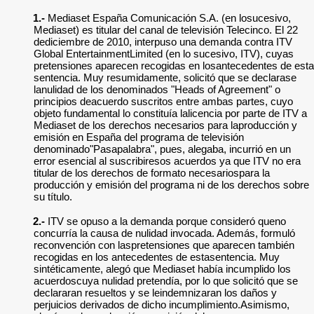
1.-
Mediaset España Comunicación S.A. (en losucesivo,
Mediaset) es titular del canal de televisión Telecinco. El 22
dediciembre de 2010, interpuso una demanda contra ITV
Global EntertainmentLimited (en lo sucesivo, ITV), cuyas
pretensiones aparecen recogidas en losantecedentes de esta
sentencia. Muy resumidamente, solicitó que se declarase
lanulidad de los denominados "Heads of Agreement" o
principios deacuerdo suscritos entre ambas partes, cuyo
objeto fundamental lo constituía lalicencia por parte de ITV a
Mediaset de los derechos necesarios para laproducción y
emisión en España del programa de televisión
denominado"Pasapalabra", pues, alegaba, incurrió en un
error esencial al suscribiresos acuerdos ya que ITV no era
titular de los derechos de formato necesariospara la
producción y emisión del programa ni de los derechos sobre
su título.
2.-
ITV se opuso a la demanda porque consideró queno
concurría la causa de nulidad invocada. Además, formuló
reconvención con laspretensiones que aparecen también
recogidas en los antecedentes de estasentencia. Muy
sintéticamente, alegó que Mediaset había incumplido los
acuerdoscuya nulidad pretendía, por lo que solicitó que se
declararan resueltos y se leindemnizaran los daños y
perjuicios derivados de dicho incumplimiento.Asimismo,