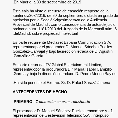
En Madrid, a 30 de
Esta sala ha visto e
sentencia308/2016, 
apelación por la Se
Provincial de Madri
ordinario núm. 1181
deMadrid, sobre pro
Es parte recurrent
representadapor el
González-Carvajal y
González García.
Es parte recurrida 
representadopor la 
García y bajo la di
Ha sido ponente el
ANTECEDENTES 
Tramit
PRIMERO.-
El procurador D. M
representación de G