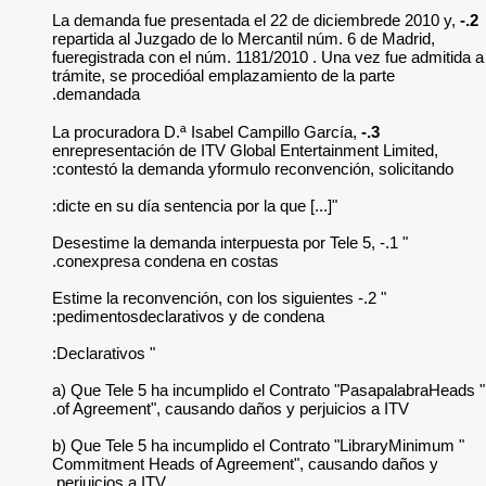
La demanda fue pre
repartida al Juzgad
fueregistrada con e
trámite, se procedi
demandada.
La procuradora D.ª 
enrepresentación de
contestó la demand
" 1.- Desestime la de
conexpresa conden
" 2.- Estime la reconv
pedimentosdeclarat
" Declarativos:
" a) Que Tele 5 ha 
of Agreement", cau
" b) Que Tele 5 ha 
Commitment Heads 
perjuicios a ITV.