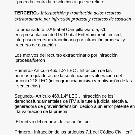
proceda contra la r
Interp
TERCERO.-
extraordinario por i
La procuradora D.ª 
enrepresentación de
interpuso recursoext
recurso de casació
Los motivos del recu
procesalfueron:
"Primero.- Artículo 
normasreguladoras d
artículo 218 LEC (i
sentencias)".
"Segundo.- Artículo 
derechosfundamentale
generadora de grave
la valoración de la 
El motivo del recur
"Primero.- Infracción