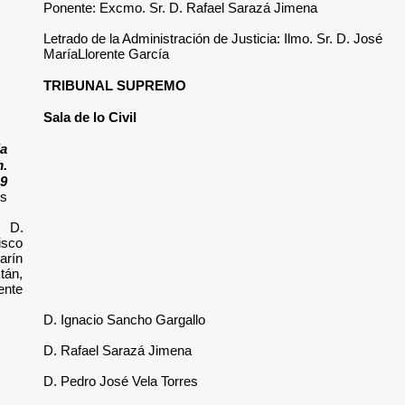
Ponente: Excmo. Sr
Letrado de la Admini
MaríaLlorente Garc
TRIBUNAL SUPR
Sala de lo Civil
Sentencia
núm.
504/2019
Excmos.Sres.
D.
Francisco
Marín
Castán,
presidente
D. Ignacio Sancho 
D. Rafael Sarazá J
D. Pedro José Vela 