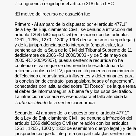
congruencia exigido
El motivo del recur
"Primero.- Al amparo
dela Ley de Enjuicia
artículo 1269 delCód
1261 , 1265 , 1270 
y de la jurisprudenci
sentencias de la Sal
dediciembre de 200
2009 -RJ 2009/2907)
conferido el valor 
reticencia dolosa d
deTelecinco circuns
la conclusión delco
conectadas con latit
el deber de informar
La infracción invoca
ratio decidendi
de l
"Segundo.- Al amparo
dela Ley de Enjuicia
artículo 1266 delCód
1261 , 1265 , 1300 
jurisprudencia que l