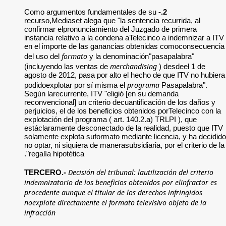
Como argumentos f
recurso,Mediaset ale
confirmar elpronunc
instancia relativo a
en el importe de l
formato
del uso del
(incluyendo las ven
agosto de 2012, pas
podidoexplotar por 
Según larecurrente,
reconvencional] un c
perjuicios, el de lo
explotación del prog
estáclaramente desc
solamente explota s
no optar, ni siquiera
regalía hipotética".
Decisió
TERCERO.-
indemnizatorio de lo
procedente aunque el
noexplote directamen
infracción