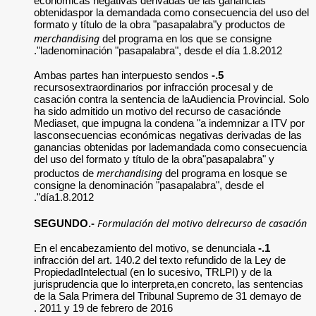
económicas negativ
obtenidaspor la de
formato y título de 
merchandising
del p
ladenominación "pa
Ambas partes han i
recursosextraordina
casación contra la s
ha sido admitido un
Mediaset, que impu
lasconsecuencias e
ganancias obtenid
del uso del formato 
merch
productos de
consigne la denomin
día1.8.2012".
Formul
SEGUNDO.-
En el encabezamient
infracción del art. 1
PropiedadIntelectual
jurisprudencia que l
de la Sala Primera
2011 y 19 de febrer