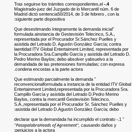
Tras seguirse los t
Magistrado-juez del
Madrid dictó sentenc
siguiente parte dispo
"Que desestimando í
formulada ainstanci
representada por el
asistida del Letrad
laentidad ITV Globa
la Procuradora Sra.
Pedro Merino Baylos
demandada de las p
condena encostas a 
" Que estimando pa
reconvencionalformu
Entertainment Limit
Campillo García y a
Baylos, contra la me
S.A.,representada p
asistida del Letrad
"PasapalabraHeads 
perjuicios a la actor