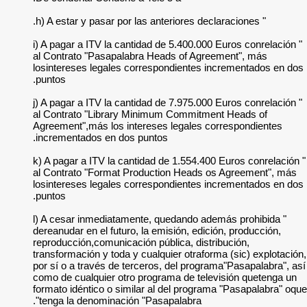
" i) A pagar a ITV l
al Contrato "Pasap
losintereses legale
puntos.
" j) A pagar a ITV l
al Contrato "Libra
Agreement",más los
incrementados en d
" k) A pagar a ITV l
al Contrato "Forma
losintereses legale
puntos.
" l) A cesar inmedi
dereanudar en el fut
reproducción,comuni
transformación y tod
por sí o a través d
como de cualquier o
formato idéntico o 
tenga la denominac