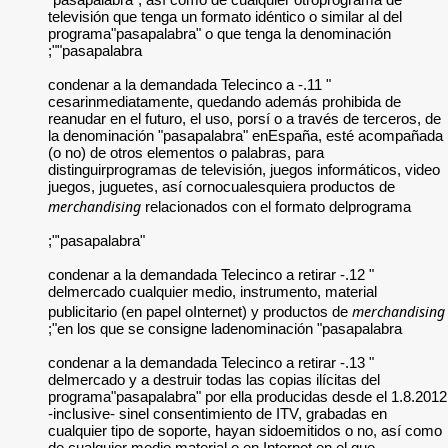
televisión que tenga
programa"pasapalab
"pasapalabra";
" 11.- condenar a la d
cesarinmediatament
reanudar en el futur
la denominación "p
(o no) de otros ele
distinguirprogramas 
juegos, juguetes, a
merchandising
relac
"pasapalabra'";
" 12.- condenar a la d
delmercado cualquie
publicitario (en pap
en los que se cons
" 13.- condenar a la d
delmercado y a destr
programa"pasapalabr
-inclusive- sinel c
cualquier tipo de s
de cualquier medio m