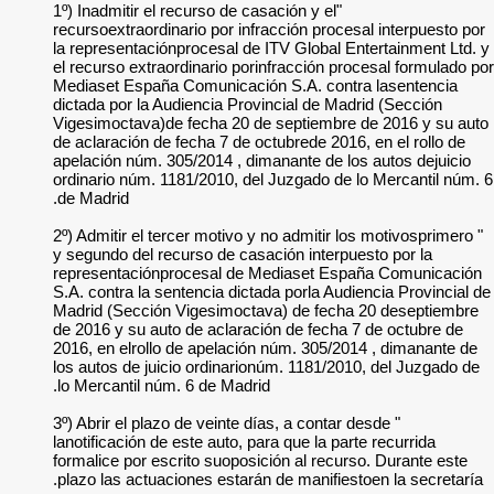
"1º) Inadmitir el rec
recursoextraordinari
la representaciónpr
el recurso extraordi
Mediaset España Co
dictada por la Audi
Vigesimoctava)de f
de aclaración de fec
apelación núm. 305/
ordinario núm. 1181
de Madrid.
" 2º) Admitir el terc
y segundo del recur
representaciónproc
S.A. contra la sente
Madrid (Sección Vi
de 2016 y su auto d
2016, en elrollo de
los autos de juicio
lo Mercantil núm. 6
" 3º) Abrir el plazo 
lanotificación de es
formalice por escrit
plazo las actuacion