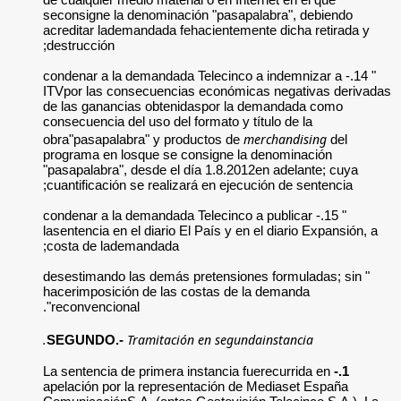
seconsigne la deno
acreditar lademanda
destrucción;
" 14.- condenar a la 
ITVpor las consecu
de las ganancias o
consecuencia del uso
obra"pasapalabra" 
programa en losque
"pasapalabra", desd
cuantificación se r
" 15.- condenar a la d
lasentencia en el di
costa de lademand
" desestimando las 
hacerimposición de
reconvencional".
Trami
SEGUNDO.-
La sentencia de pri
apelación por la re