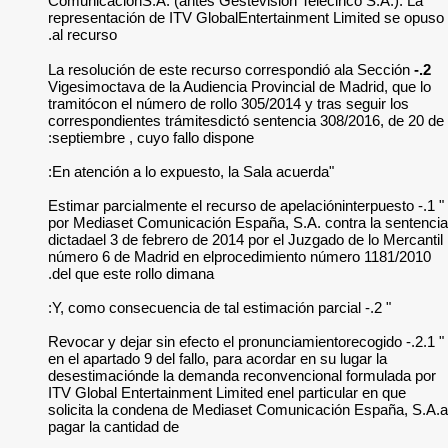
ComunicaciónS.A. (a
representación de I
al recurso.
La resolución de es
Vigesimoctava de la
tramitócon el número
correspondientes tr
septiembre , cuyo f
" 1.- Estimar parcial
por Mediaset Comun
dictadael 3 de febre
número 6 de Madrid
del que este rollo d
" 2.1.- Revocar y deja
en el apartado 9 del 
desestimaciónde la
ITV Global Entertai
solicita la conden
pagar la cantidad d