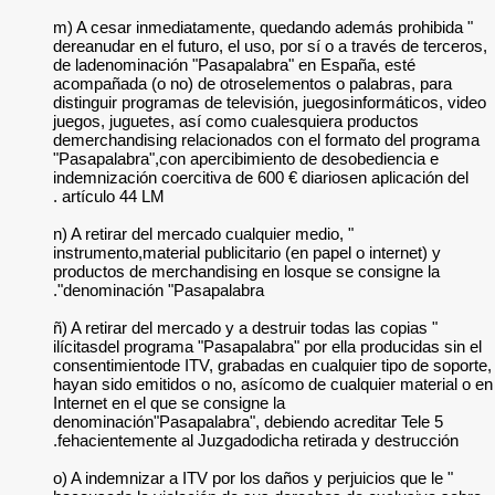
" m) A cesar inmed
dereanudar en el fut
de ladenominación 
acompañada (o no) 
distinguir programas
juegos, juguetes, a
demerchandising re
"Pasapalabra",con 
indemnización coerci
artículo 44 LM .
" n) A retirar del me
instrumento,material 
productos de merch
denominación "Pas
" ñ) A retirar del me
ilícitasdel programa
consentimientode IT
hayan sido emitidos
Internet en el que s
denominación"Pasapa
fehacientemente al 
" o) A indemnizar a 