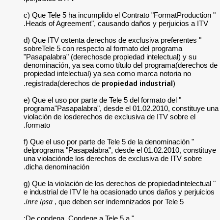
" c) Que Tele 5 ha i
Heads of Agreement
" d) Que ITV ostent
sobreTele 5 con res
"Pasapalabra" (dere
denominación, ya s
propiedad intelectu
registrada(derech
" e) Que el uso por p
programa"Pasapalab
violación de losder
formato.
" f) Que el uso por 
delprograma "Pasapa
una violaciónde los
dicha denominación
" g) Que la violació
e industrial de ITV 
inre ipsa
, que debe