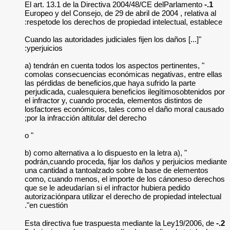
El art. 13.1 de la 
Europeo y del Consej
respetode los derec
"[...] Cuando las autor
yperjuicios:
" a) tendrán en cuen
comolas consecuenc
las pérdidas de bene
perjudicada, cualesq
el infractor y, cuan
losfactores económ
por la infracción alt
" o
" b) como alternativa 
podrán,cuando proce
una cantidad a tant
como, cuando menos
que se le adeudarían
autorizaciónpara uti
en cuestión".
Esta directiva fue 