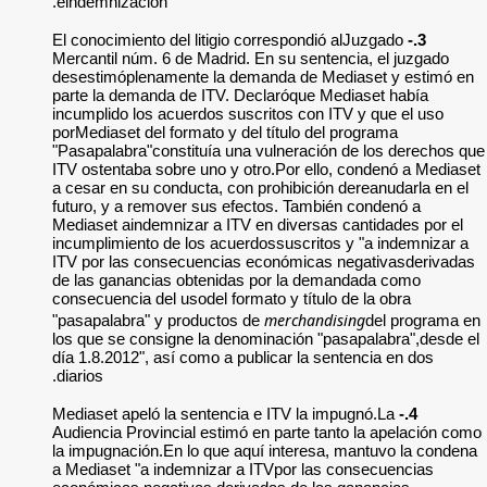
eindemnización.
El conocimiento del 
Mercantil núm. 6 de
desestimóplenament
parte la demanda d
incumplido los acue
porMediaset del form
"Pasapalabra"consti
ITV ostentaba sobre
a cesar en su condu
futuro, y a remover
Mediaset aindemniza
incumplimiento de l
ITV por las consec
de las ganancias o
consecuencia del uso
"pasapalabra" y pr
los que se consigne
día 1.8.2012", así c
diarios.
Mediaset apeló la s
Audiencia Provincia
la impugnación.En l
a Mediaset "a inde