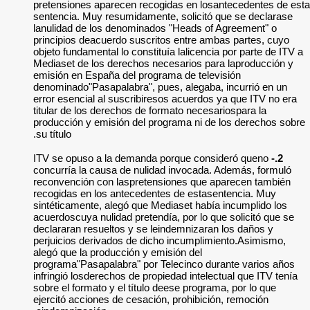
pretensiones apare
sentencia. Muy resu
lanulidad de los d
principios deacuerd
objeto fundamental l
Mediaset de los der
emisión en España d
denominado"Pasapala
error esencial al s
titular de los derec
producción y emisió
su título.
ITV se opuso a la 
concurría la causa 
reconvención con l
recogidas en los a
sintéticamente, ale
acuerdoscuya nulidad
declararan resuelto
perjuicios derivado
alegó que la produc
programa"Pasapalab
infringió losderecho
sobre el formato y e
ejercitó acciones d