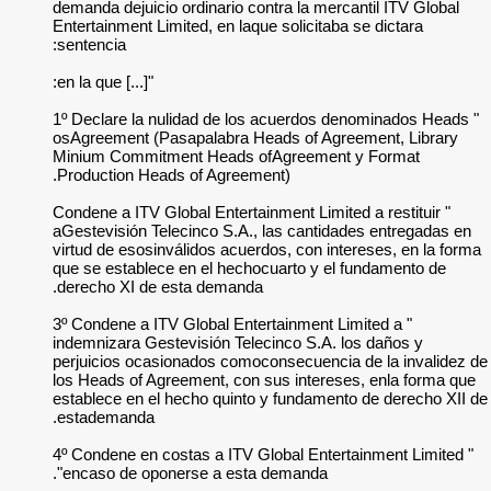
demanda dejuicio or
Entertainment Limite
sentencia:
"[...] en la que:
" 1º Declare la nul
osAgreement (Pasap
Minium Commitment
Production Heads o
" Condene a ITV Glob
aGestevisión Teleci
virtud de esosinvál
que se establece en
derecho XI de esta
" 3º Condene a ITV 
indemnizara Gestevi
perjuicios ocasion
los Heads of Agreem
establece en el hec
estademanda.
" 4º Condene en cos
encaso de oponers