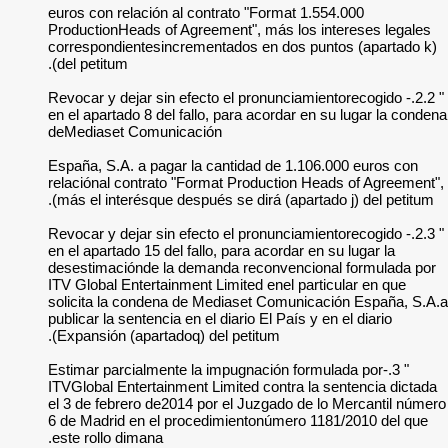
1.554.000 euros con relac
ProductionHeads of 
correspondientesin
del petitum).
" 2.2.- Revocar y deja
en el apartado 8 del
deMediaset Comuni
España, S.A. a paga
relaciónal contrato
más el interésque d
" 2.3.- Revocar y deja
en el apartado 15 de
desestimaciónde la
ITV Global Entertai
solicita la conden
publicar la sentencia
Expansión (apartad
" 3.-Estimar parcial
ITVGlobal Entertain
el 3 de febrero de2
6 de Madrid en el 
este rollo dimana.