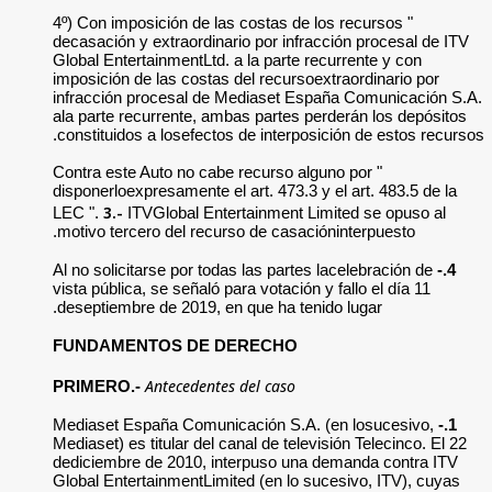
" 4º) Con imposición
decasación y extrao
Global Entertainment
imposición de las c
infracción procesa
ala parte recurrent
constituidos a lose
" Contra este Auto n
disponerloexpresamen
3.-
LEC ".
ITVGlobal
motivo tercero del 
Al no solicitarse po
vista pública, se señ
deseptiembre de 201
FUNDAMENTOS 
Anteced
PRIMERO.-
Mediaset España Co
Mediaset) es titular 
dediciembre de 201
Global Entertainmen