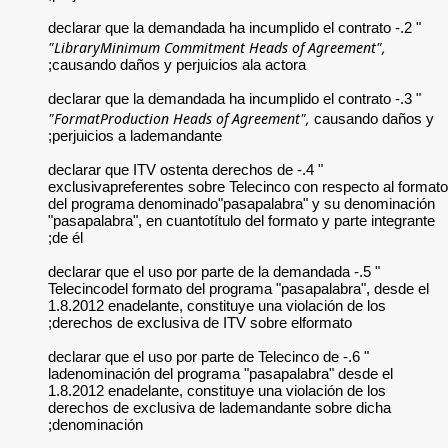
"LibraryMinimum Co
causando daños y pe
"FormatProduction 
perjuicios a ladema
" 4.- declarar que ITV
exclusivapreferente
del programa denom
"pasapalabra", en cu
de él;
" 5.- declarar que el
Telecincodel format
1.8.2012 enadelante,
derechos de exclus
" 6.- declarar que el 
ladenominación del
1.8.2012 enadelante,
derechos de exclus
denominación;