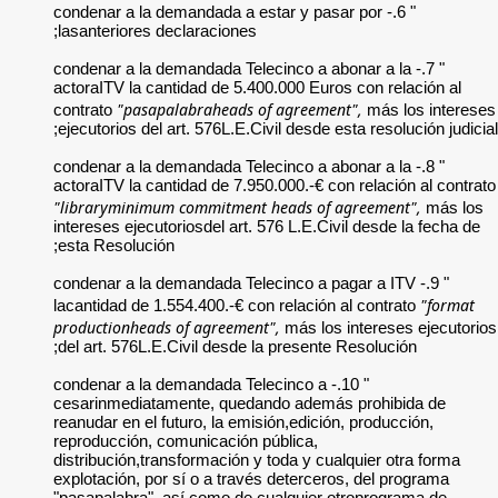
" 6.- condenar a la d
lasanteriores decla
" 7.- condenar a la d
actoraITV la cantid
"pasapalab
contrato
ejecutorios del art.
" 8.- condenar a la d
actoraITV la cantida
"libraryminimum co
intereses ejecutorio
esta Resolución;
" 9.- condenar a la d
lacantidad de 1.554.
productionheads of 
del art. 576L.E.Civ
" 10.- condenar a la d
cesarinmediatament
reanudar en el futur
reproducción, comun
distribución,transfo
explotación, por sí 
"pasapalabra", así 