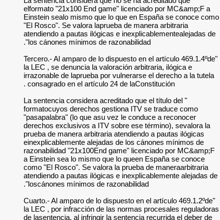
" La sentencia cons
elformato "21x100 
Einstein sealo mis
"El Rosco". Se valo
atendiendo a pautas
los cánones mínimo
"Tercero.- Al amparo
la LEC , se denuncia 
irrazonable de lapru
consagrado en el ar
" La sentencia consid
formatocuyos derec
"pasapalabra" (lo q
derechos exclusivos
prueba de manera ar
einexplicablemente
razonabilidad "21x
a Einstein sea lo 
como "El Rosco". Se
atendiendo a pautas
loscánones mínimos
"Cuarto.- Al amparo 
la LEC , por infrac
de lasentencia, al in