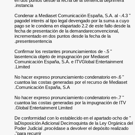
en dos puntos desde
instancia.
" 4.3.- Condenar a Me
pagodel interés al 
pago se le condena 
fecha de presentac
incrementado en dos
presentesentencia.
" 5.- Confirmar los r
lasentencia objeto 
Comunicación Españ
Limited.
" 6.-No hacer expres
cuantoa las costas 
Comunicación Espa
" 7.-No hacer expres
cuantoa las costas
Global Entertainmen
" De conformidad con
laDisposición Adici
Poder Judicial ,pro
para recurrir".