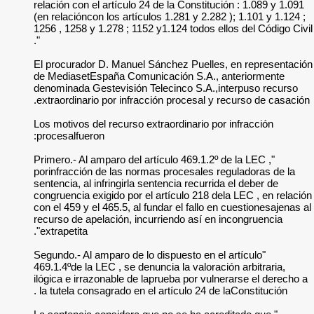
relación con el artí
(en relacióncon los 
1256 , 1258 y 1.278 
".
El procurador D. M
de MediasetEspaña 
denominada Gestevi
extraordinario por 
Los motivos del recu
procesalfueron:
"Primero.- Al amparo
porinfracción de la
sentencia, al infring
congruencia exigido 
con el 459 y el 465.5
recurso de apelació
extrapetita".
"Segundo.- Al amparo
469.1.4ºde la LEC , 
ilógica e irrazonabl
la tutela consagrad