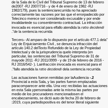
de la Sala de lo Civ
de2007 -RJ 2007/71
1982/179), pues la 
correctamente las r
Telecinco merece s
invalidantede su con
invocada es esencial
de la sentencia recu
"Tercero.- Al amparo
Ley de Enjuiciamient
artículo 140.2 delT
Intelectual y de la j
particular, las sent
mayode 2011 -RJ 201
RJ 2016/542- ). Lai
ra
fallo atendida la
Las actuaciones fue
Provincial a esta S
paracomparecer ante
en esta Sala yperso
medio de los procu
encabezamiento, se 
2019, cuya partedisp