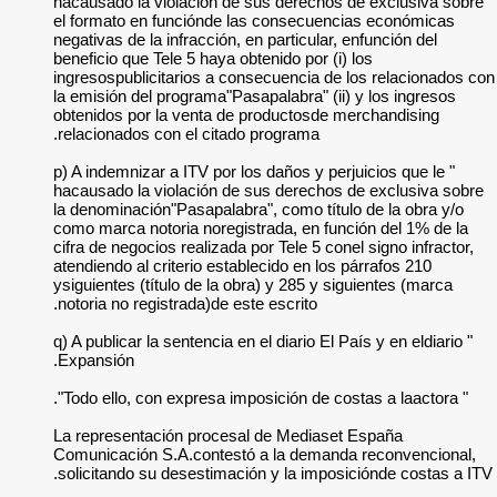
hacausado la violac
el formato en func
negativas de la infra
beneficio que Tele 5
ingresospublicitari
la emisión del progr
obtenidos por la ve
relacionados con el
" p) A indemnizar a 
hacausado la violac
la denominación"Pas
como marca notoria 
cifra de negocios re
atendiendo al criter
ysiguientes (título 
notoria no registrad
" q) A publicar la sen
Expansión.
La representación 
Comunicación S.A.c
solicitando su dese