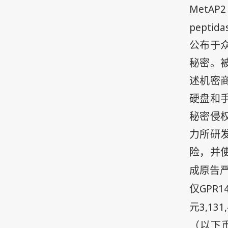
MetAP2
peptida
公布于
秘密。
述机密
硬盘和
秘密侵
力所研
险，并
成原告
GPR14
仅
3,131
元
（以下