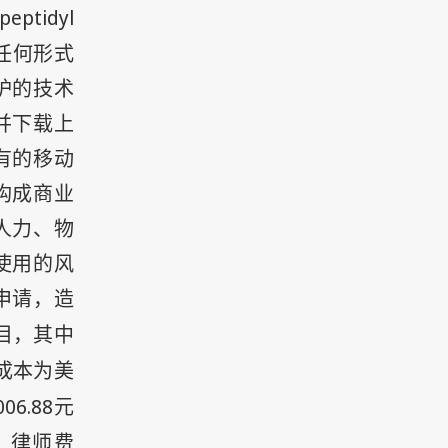
peptidyl
任何形式
护的技术
并下载上
有的移动
构成商业
人力、物
使用的风
申请，造
目，其中
成本为美
006.88
元
，律师费