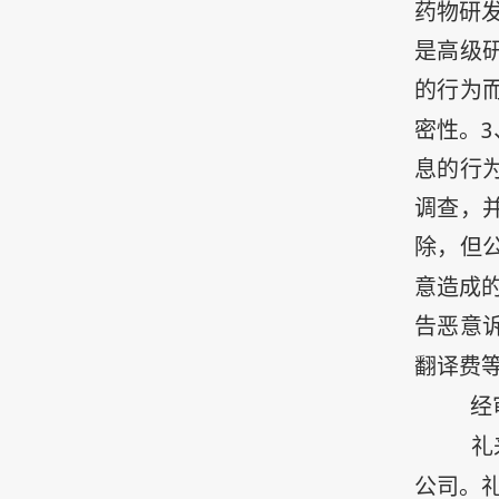
药物研
是高级
的行为
3
密性。
息的行
调查，
除，但
意造成
告恶意
翻译费
经
礼
公司。