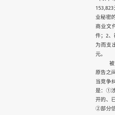
153,823
业秘密
商业文
2
件；
、
为而支
元。
被
原告之
当竞争
是：①
开的、
②部分