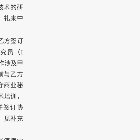
技术的研
。礼来中
乙方签订
究员（I
作涉及甲
前与乙方
守商业秘
术培训，
并签订协
：见补充