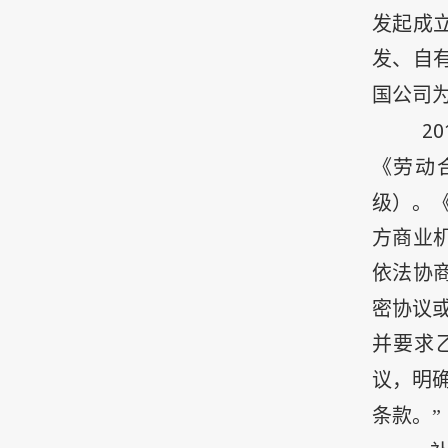
发起成
发、自
国公司
20
《劳动
级）。《
方商业
依法协
密协议
并要求
议，明
条款。”