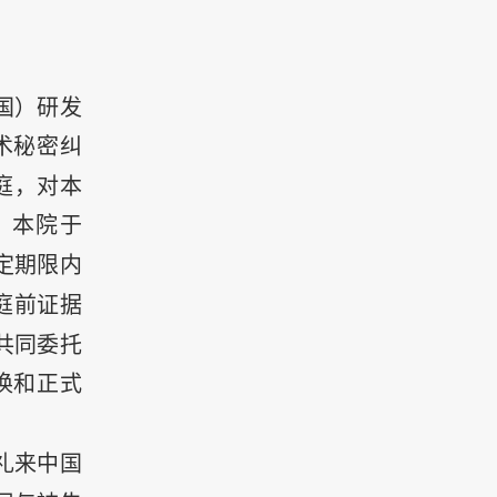
国）研发
术秘密纠
庭，对本
，本院于
定期限内
庭前证据
共同委托
换和正式
礼来中国