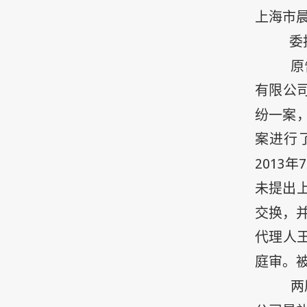
上海市
委
原
有限公
纷一案
案进行
2013
年
7
未提出
交换，
代理人
庭审。
两