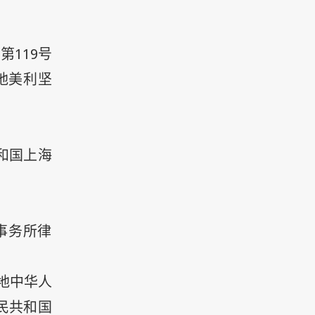
119
字第
号
地美利坚
和国上海
。
事务所律
地中华人
民共和国