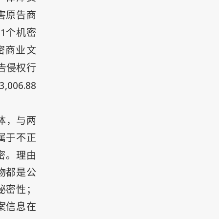
害原告商
21
个机密
密商业文
告侵权行
3,006.88
体，与两
属于不正
密。理由
物都是公
秘密性；
案信息在