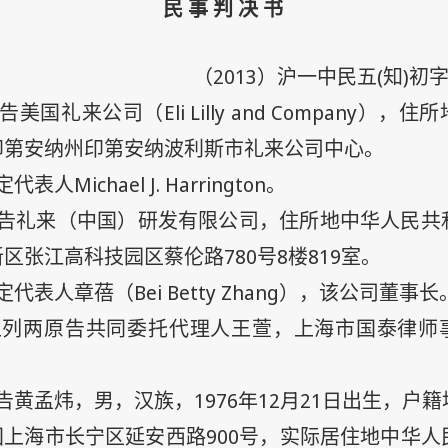
民 事 判 决 书
2013
(
)
（
）沪一中民五
知
初
Eli Lilly and Company
告美国礼来公司（
），住所
印第安纳州印第安纳波利斯市礼来公司中心。
Michael J. Harrington
定代表人
。
告礼来（中国）研发有限公司，住所地中华人民共
780
8
819
新区张江高科技园区蔡伦路
号
楼
室。
Bei Betty Zhang
定代表人章蓓（
），该公司董事长
上列两原告共同委托代理人王萱，上海市国泰律师
1976
年
12
月
21
日
告黄孟炜，男，汉族，
出生，户籍
900
国上海市长宁区延安西路
号，实际居住地中华人