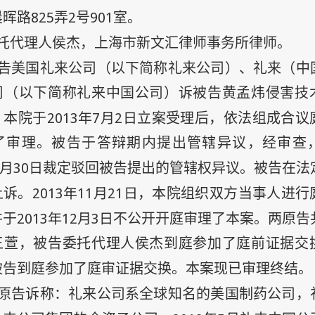
825
2
901
晨晖路
弄
号
室。
托代理人侯杰，上海市新文汇律师事务所律师。
告美国礼来公司（以下简称礼来公司）、礼来（中
司（以下简称礼来中国公司）诉被告黄孟炜侵害技
2013
年
7
月
2
日
，本院于
立案受理后，依法组成合议
了审理。被告于答辩期内提出管辖异议，经审查
月
30
日
裁定驳回被告提出的管辖权异议。被告在法
2013
年
11
月
21
日
上诉。
，本院组织双方当事人进行
2013
年
12
月
3
日
并于
不公开开庭审理了本案。两原告
王萱，被告委托代理人侯杰到庭参加了庭前证据交
被告到庭参加了庭审证据交换。本案现已审理终结。
原告诉称：礼来公司系全球知名的美国制药公司，