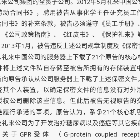
2012
5
礼来公司集团的全资子公司。
年
月礼来中国公
劳动合同书》，聘用被告从事化学主任研究员工
合同书》的补充条款，被告必须遵守《员工手册》
、《公司政策指南》、《红皮书》、《保护礼来》
2013
1
。
年
月，被告违反上述公司规章制度及《保密
21
从礼来中国公司的服务器上下载了
个原告的核心
并将上述文件私自存储至被告所拥有的存储装置
告向原告承认从公司服务器上下载了上述保密文件
查其个人装置，以确定保密文件的信息没有对外
授权公司删除该些信息。但此后被告无视原告的
21
绝履行承诺的事项。原告认为，系争
个核心机
及礼来公司为了开发治疗糖尿病以及癌症等其它疾
GPR
G-protein coupled recept
的关于
受体 （