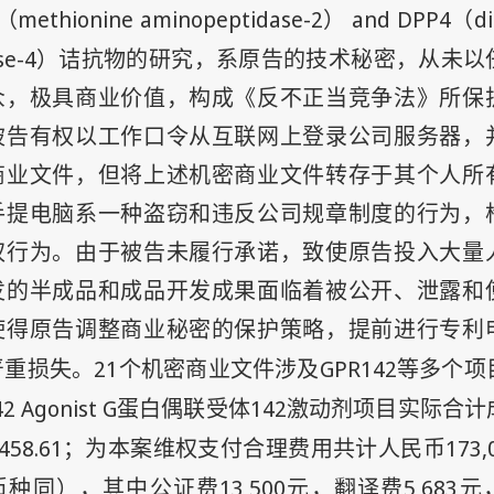
methionine aminopeptidase-2
and DPP4
di
（
）
（
se-4
）诘抗物的研究，系原告的技术秘密，从未以
众，极具商业价值，构成《反不正当竞争法》所保
被告有权以工作口令从互联网上登录公司服务器，
商业文件，但将上述机密商业文件转存于其个人所
手提电脑系一种盗窃和违反公司规章制度的行为，
权行为。由于被告未履行承诺，致使原告投入大量
发的半成品和成品开发成果面临着被公开、泄露和
使得原告调整商业秘密的保护策略，提前进行专利
21
GPR142
严重损失。
个机密商业文件涉及
等多个项
2 Agonist G
142
蛋白偶联受体
激动剂项目实际合计
,458.61
173,
；为本案维权支付合理费用共计人民币
13,500
5,683
币种同），其中公证费
元，翻译费
元