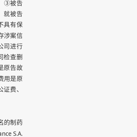
；③被告
。就被告
不具有保
存涉案信
公司进行
司检查删
是原告故
费用是原
公证费、
名的制药
nance S.A.