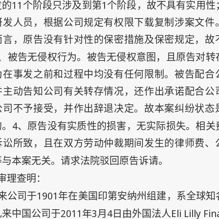
11
1
发的
个阶段只涉及到第
个阶段，故不具有实用性
研发人员，根据公司规定有权限下载复制涉案文件
而言，原告没有针对性的保密措施及保密规定，故
、被告无侵权行为。被告无侵权意图，且原告对转
为在事发之前和过程中均没有任何限制。被告配合
并主动告知公司有关转存情况，还作出承诺配合公
公司不予接受，并作出辞退决定。故本案纠纷状态
4
的。
、原告没有实质性的损害，无实际损失。相关
诉讼所致，且在双方劳动仲裁期间发生的律师费、
等与本案无关。请求法院驳回原告诉请。
审理查明：
1901
来公司于
年在美国印第安纳州组建，系全球知
2011
年
3
月
4
日
Eli Lilly Fi
礼来中国公司于
由外国法人