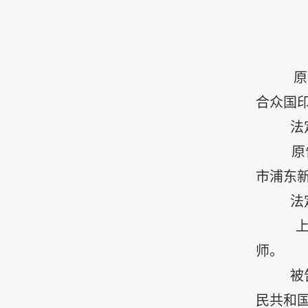
原
合众国
法
原
市浦东
法
师。
被
民共和