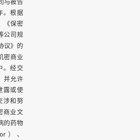
司与被告
作。根据
、《保密
等公司规
协议》的
机密商业
中。经交
，并允许
泄露或使
交涉和努
密商业文
病的药物
or
）、