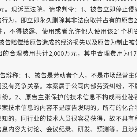
1
元。现诉至法院，请求判令：
、被告立即停止侵
的行为，即立即永久删除其非法窃取并占有的原告
21
件，不得披露、使用或者允许他人使用该
个机
被告赔偿给原告造成的经济损失以及原告为制止被
2,000
17
出的合理费用共计
万元，其中合理费用为
1
告辩称：
、被告是劳动者个人，不是市场经营主
间没有竞争关系。本案属于公司内部劳资纠纷，不
2
纠纷。
、原告主张保护的技术信息不构成商业秘
涉案技术信息的内容不是原告发明的，所有的化合
已知的，同行业的技术人员很容易获得，故不具有
信息内容为讨论、会议纪录、研发、预测等，且涉