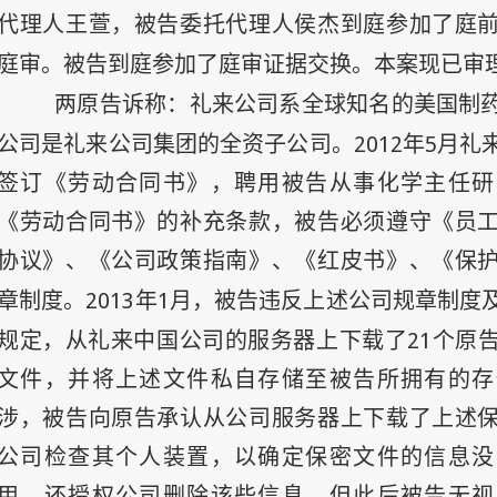
代理人王萱，被告委托代理人侯杰到庭参加了庭
庭审。被告到庭参加了庭审证据交换。本案现已审
两原告诉称：礼来公司系全球知名的美国制
2012
5
公司是礼来公司集团的全资子公司。
年
月礼
签订《劳动合同书》，聘用被告从事化学主任研
《劳动合同书》的补充条款，被告必须遵守《员
协议》、《公司政策指南》、《红皮书》、《保
2013
1
章制度。
年
月，被告违反上述公司规章制度
21
规定，从礼来中国公司的服务器上下载了
个原
文件，并将上述文件私自存储至被告所拥有的存
涉，被告向原告承认从公司服务器上下载了上述
公司检查其个人装置，以确定保密文件的信息没
用，还授权公司删除该些信息。但此后被告无视