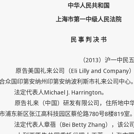
中华人民共和国
上海市第一中级人民法院
民 事 判 决 书
2013
（
）沪一中民
Eli Lilly and Company
原告美国礼来公司（
合众国印第安纳州印第安纳波利斯市礼来公司中心
Michael J. Harrington
法定代表人
。
原告礼来（中国）研发有限公司，住所地中
780
8
819
市浦东新区张江高科技园区蔡伦路
号
楼
室
Bei Betty Zhang
法定代表人章蓓（
），该公