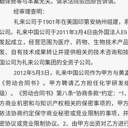
翻译费等与本案无关。请求法院驳回原告诉请。
经审理查明：
1901
礼来公司于
年在美国印第安纳州组建，
2011
年
3
月
4
日
Eli
公司。礼来中国公司于
由外国法人
发起成立，经营范围为医疗、药物、生物技术产
发、自有技术成果转让并提供相关的技术咨询和
国公司为礼来公司集团的全资子公司。
2012
年5
月3
日
，礼来中国公司作为甲方与黄
《劳动合同书》。甲方聘请乙方担任化学研发组
1
级）。《劳动合同书》第八条“协商条款”约定：“
方商业机密和与知识产权相关的保密事项的，甲
依法协商约定保守商业秘密或竞业限制的事项，
2
密协议或竞业限制协议。
、由甲方出资对乙方进