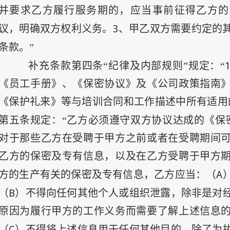
并要求乙方履行服务期的，应当事前征得乙方的
3
议，明确双方权利义务。
、甲乙双方需要约定的
条款。”
补充条款第四条“纪律及内部规则”规定：“
《员工手册》、《保密协议》及《公司政策指南
《保护礼来》等与培训合同和工作描述中所有适用
第五条规定：“乙方必须遵守双方协议达成的《保
对于那些乙方在受聘于甲方之前或者在受聘期间
乙方的保密及专有信息，以及在乙方受聘于甲方
A
方的生产有关的保密及专有信息，乙方应当：（
B
（
）不得向任何其他个人或组织泄露，除非是对
原因为履行甲方的工作义务而需要了解上述信息
C
（
）不得将上述信息用于任何其他目的，除了为