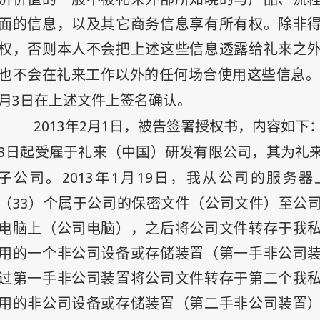
面的信息，以及其它商务信息享有所有权。除非
权，否则本人不会把上述这些信息透露给礼来之
也不会在礼来工作以外的任何场合使用这些信息。
月
3
日
在上述文件上签名确认。
2013
年2
月1
日
，被告签署授权书，内容如下：
3
日
起受雇于礼来（中国）研发有限公司，其为礼
子公司。
2013
年1
月19
日
，我从公司的服务器
（33
）个属于公司的保密文件（公司文件）至公
电脑上（公司电脑），之后将公司文件转存于我
用的一个非公司设备或存储装置（第一手非公司
过第一手非公司装置将公司文件转存于第二个我
用的非公司设备或存储装置（第二手非公司装置