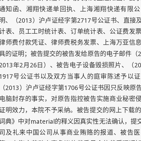
通知函、湘翔快递单回执、上海湘翔快递有限公
2013
2717
明、（
）沪卢证经字第
号公证书、直接
计表、员工工时统计表、订单统计表、公证费发
律师费付款凭证、律师费税务发票、上海万亚信
具的证明；被告提交的被告发给原告的电子邮件（
2013
年
2
月
26
日
2
）、被告电子设备毁损照片、（
1917
号公证书以及双方当事人的庭审陈述予以证
2013
1706
（
）沪卢证经字第
号公证书因只反映原
电脑封存的事实，对原告指控被告实施商业秘密
证明效力，本院不予采纳。被告提交的网上下载
material
词典》中对
的释义因真实性无法确认，提
司及礼来中国公司从事商业贿赂的报道、被告医