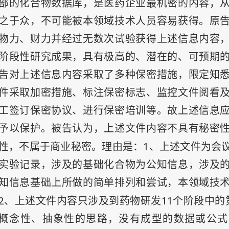
部的化合物数据库，是医药企业最机密的内容，
之于众，不可能被本领域技术人员容易获得。原
物力、财力并经过无数次试验获得上述信息内容
阶段性研究成果，具有极高的、潜在的、可预期
告对上述信息内容采取了多种保密措施，限定知
件采取加密措施、标注保密标志、监控文件阅看
工签订保密协议、进行保密培训等。故上述信息
予以保护。被告认为，上述文件内容不具有秘密
1
性，不属于商业秘密。理由是：
、上述文件为会
实验记录，涉及的基础化合物为公知信息，涉及
知信息基础上所做的简单排列和尝试，本领域技
2
11
、上述文件内容只涉及到药物研发
个阶段中的
概念性、抽象性的思路，没有成型的数据或公式