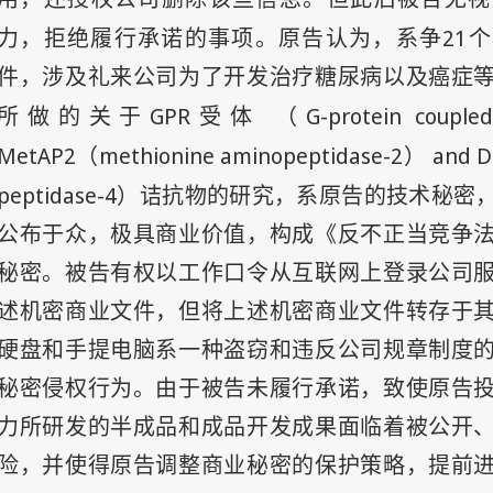
21
力，拒绝履行承诺的事项。原告认为，系争
个
件，涉及礼来公司为了开发治疗糖尿病以及癌症
GPR
G-protein couple
所做的关于
受体 （
MetAP2
methionine aminopeptidase-2
and D
（
）
peptidase-4
）诘抗物的研究，系原告的技术秘密
公布于众，极具商业价值，构成《反不正当竞争
秘密。被告有权以工作口令从互联网上登录公司
述机密商业文件，但将上述机密商业文件转存于
硬盘和手提电脑系一种盗窃和违反公司规章制度
秘密侵权行为。由于被告未履行承诺，致使原告
力所研发的半成品和成品开发成果面临着被公开
险，并使得原告调整商业秘密的保护策略，提前