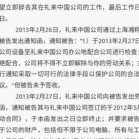
望立即辞去其在礼来中国公司的工作，最后工作
日
。
2013
年2
月26
日
，礼来中国公司通过上海湘
被告发出通知函，通知被告：“1
2013
年
2
月
27
）于
公司设备至礼来中国公司办公地配合公司进行检查
绝配合，公司将不得不立即解除与你的劳动关系；
行通知采取一切可行的法律手段以保护公司的合
议。”但被告未予签收。
2013
年2
月27
日
，礼来中国公司向被告发出
函，通知被告其与礼来中国公司签订的于
2012
年5
动合同》，于本函发出之日立即终止；并要求被
于公司的财产，包括但不限于公司电脑、所有与