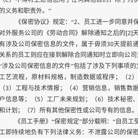
的义务和职责外。”
2
《保密协议》规定：“
、员工进一步同意并
[2]
对外服务公司的《劳动合同》解除通知之后的
30
有涉及公司保密信息的文件，属于毋须
天提前
关系的员工则应在接到解除合同通知时立即向公司
“涉及公司保密信息的文件”包括了涉及下列事项的
2
工艺流程，原材料规格，制造数据或程序；（
3
4
（
）工程与技术情报；（
）营销信息，销售数
5
6
户信息等；（
）工厂未来规划；（
）技术秘密
7
和计划；（
）所有其他保密性或公司专有的信息。
《员工手册》“保密规定”部分载明：“自员工
工即持续地负有下列法律义务：不泄露公司的保