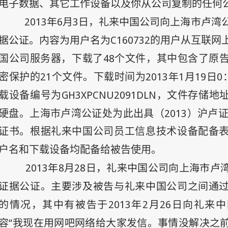
电子数据、其它工作设备以及你从公司复制的任何
2013
年6
月3
日
，礼来中国公司向
上海市卢湾
据公证。内容为用户名为C160732
的用户从互联网
48
国公司服务器，下载了
个文件，其中包含了原
21
2013
年
1
月
19
日
0
密保护的
个文件。下载时间为
GH3XPCNU2091DLN
载设备编号为
，文件存储地
2013
硬盘。上海市卢湾公证处为此出具（
）沪卢
证书。根据礼来中国公司员工信息技术设备配备
户名和下载设备均配备给被告使用。
2013
年8
月28
日
，礼来中国公司
向上海市卢
证据公证。主要涉及被告与礼来中国公司之间通
的情况，其中有被告于
2013
年2
月26
日
向礼来中
容“我现在用网吧网络给大家发信。事情没解决之