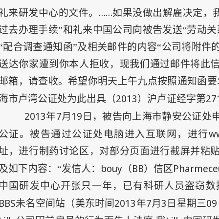
礼来研发中心的文件。……如果没做出解雇决定，我在
过去办理手续”和礼来中国公司向被告发送“劳动关
“配合调查通知函”及相关邮件的内容“公司将附件
送达你家遭到你本人拒收，现我们通过邮件将此
邮箱，请查收。希望你明天上午九点按照通知函要
2013
27
海市卢湾公证处为此出具（
）沪卢证经字第
2013
年7
月19
日
，被告向上海市静安公证处
公证。被告通过公证处电脑进入互联网，进行www.mi
址，进行制药讨论区，对部分页面进行截屏并粘
bouy
BB
Pharmeceu
及如下内容：“发信人：
（
）信区
中国研发中心开张只一年，已有科研人员盗窃数
BBS
2013
年
7
月
3
日
09
未名空间站（美东时间
星期三