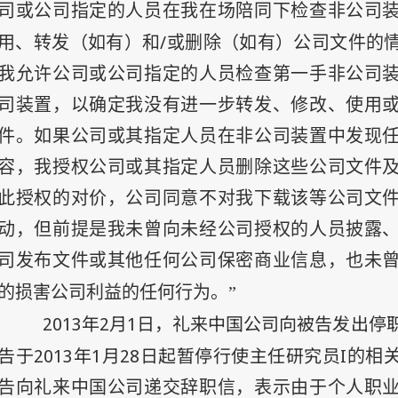
司或公司指定的人员在我在场陪同下检查非公司
/
用、转发（如有）和
或删除（如有）公司文件的
我允许公司或公司指定的人员检查第一手非公司
司装置，以确定我没有进一步转发、修改、使用
件。如果公司或其指定人员在非公司装置中发现
容，我授权公司或其指定人员删除这些公司文件
此授权的对价，公司同意不对我下载该等公司文
动，但前提是我未曾向未经公司授权的人员披露
司发布文件或其他任何公司保密商业信息，也未
的损害公司利益的任何行为。”
2013
年2
月1
日
，礼来中国公司向被告发出停
告于
2013
年1
月28
日
起暂停行使主任研究员I
的相
告向礼来中国公司递交辞职信，表示由于个人职