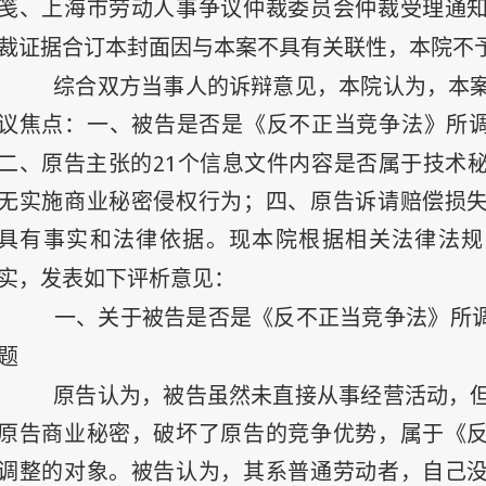
笺、上海市劳动人事争议仲裁委员会仲裁受理通
裁证据合订本封面因与本案不具有关联性，本院不
综合双方当事人的诉辩意见，本院认为，本
议焦点：一、被告是否是《反不正当竞争法》所调
21
二、原告主张的
个信息文件内容是否属于技术
无实施商业秘密侵权行为；四、原告诉请赔偿损
具有事实和法律依据。现本院根据相关法律法规
实，发表如下评析意见：
一、关于被告是否是《反不正当竞争法》所调
题
原告认为，被告虽然未直接从事经营活动，
原告商业秘密，破坏了原告的竞争优势，属于《
调整的对象。被告认为，其系普通劳动者，自己