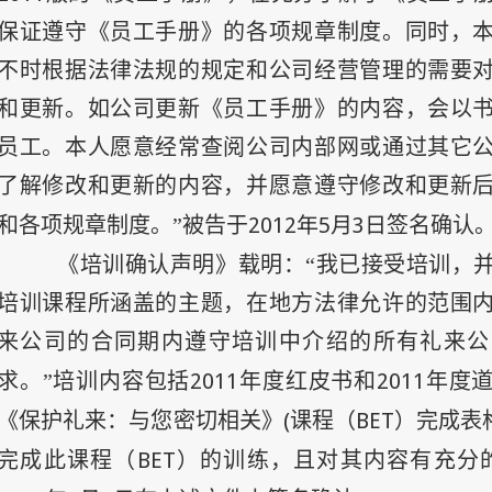
保证遵守《员工手册》的各项规章制度。同时，
不时根据法律法规的规定和公司经营管理的需要
和更新。如公司更新《员工手册》的内容，会以
员工。本人愿意经常查阅公司内部网或通过其它
了解修改和更新的内容，并愿意遵守修改和更新
2012
年
5
月
3
日
和各项规章制度。”被告于
签名确认
《培训确认声明》载明：“我已接受培训，
培训课程所涵盖的主题，在地方法律允许的范围
来公司的合同期内遵守培训中介绍的所有礼来公
2011
2011
求。”培训内容包括
年度红皮书和
年度
(
BET
《保护礼来：与您密切相关》
课程（
）完成表
BET
完成此课程（
）的训练，且对其内容有充分