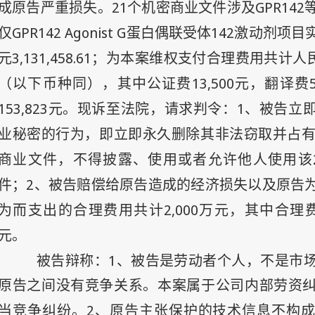
21
GPR142
成原告严重损失。
个机密商业文件涉及
GPR142 Agonist G
142
仅
蛋白偶联受体
激动剂项目
3,131,458.61
元
；为本案维权支付合理费用共计人
13,500
（以下币种同），其中公证费
元，翻译费
153,823
1
元。现诉至法院，请求判令：
、被告立
业秘密的行为，即立即永久删除其非法窃取并占
商业文件，不得披露、使用或者允许他人使用该
2
件；
、被告赔偿给原告造成的经济损失以及原告
2,000
为而支出的合理费用共计
万元，其中合理
元。
1
被告辩称：
、被告是劳动者个人，不是市
原告之间没有竞争关系。本案属于公司内部劳资
2
当竞争纠纷。
、原告主张保护的技术信息不构