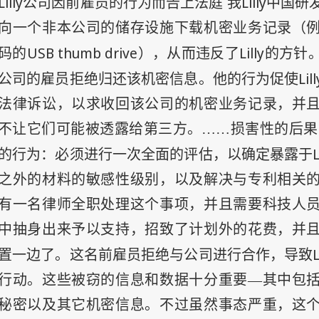
Lilly
Lilly
公司因前雇员的行为而告上法庭 我
中国研
向一个非本公司的储存设施下载机密业务记录（
USB thumb drive
Lilly
码的
），从而违反了
的方针
Lill
公司的雇员拒绝归还该机密信息。他的行为促使
法律诉讼，以求收回该公司的机密业务记录，并
不让它们可能被透露给第三方。……损害性的后果
L
的行为：必须进行一次全面的评估，以确定暴露于
之外的材料的敏感性级别，以及解决与专利相关
有一名律师全职处理这个事项，并且需要科技人
中抽身出来予以支持，招致了计划外的花费，并
L
置一边了。这名前雇员拒绝与公司进行合作，导致
行动。这些被窃的信息和数据十分重要—其中包
秘密以及其它机密信息。不过虽然事态严重，这