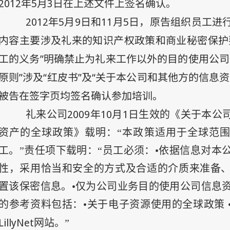
2012
年
5
月
3
日
在上述文件上签名确认。
2012
年5
月9
日
和
11
月5
日
，原告组织员工进
内容主要涉及礼来的知识产权政策和商业秘密保护
工的义务”明确禁止为礼来工作以外的目的使用公司
原则”涉及“红皮书”及“关于本公司和其他方的信息
被告在签字页均签名确认参加培训。
2009
年
10
月
1
日
礼来公司
生效的《关于本公
资产的全球政策》载明：“本政策适用于全球范
工。”责任项下载明：“员工必须：•依据信息对本
性，采用恰当和安全的方式及合适的介质来准备
置该保密信息。•仅为公司业务目的使用公司信息
的参考资料包括：•关于电子资源使用的全球政策 
LillyNet
网站。”