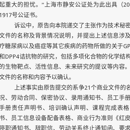
20
起重大的担忧。”上海市静安公证处为此出具（
1917
号公证书。
诉讼中，原告向本院递交了主张作为技术秘
文件的名称及背景情况说明，并提出上述信息涉
G
疗糖尿病以及癌症等其它疾病的药物所做的关于
DPP4
和
诘抗物的研究，包括多项化合物的化学结
的生物靶点、活性信息、未来研究的提议等内容
文件的名称和内容予以确认。
21
上述事实由原告提交的系争
个商业文件的
况、劳动合同、保密协议、录用通知书、员工手
手册责任声明书、培训确认声明、课程完成表格
书、员工信息设备配备表格、商业行为准则《红
停职通知书、辞职信、劳动关系终止通知函、要