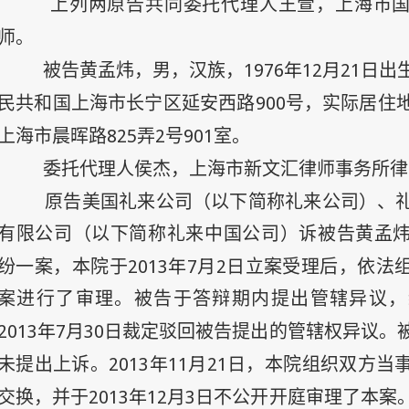
上列两原告共同委托代理人王萱，上海市
师。
1976
年
12
月
21
日
被告黄孟炜，男，汉族，
出
900
民共和国上海市长宁区延安西路
号，实际居住
825
2
901
上海市晨晖路
弄
号
室。
委托代理人侯杰，上海市新文汇律师事务所律
原告美国礼来公司（以下简称礼来公司）、
有限公司（以下简称礼来中国公司）诉被告黄孟
2013
年
7
月
2
日
纷一案，本院于
立案受理后，依法
案进行了审理。被告于答辩期内提出管辖异议，
2013
年
7
月
30
日
裁定驳回被告提出的管辖权异议。
2013
年
11
月
21
日
未提出上诉。
，本院组织双方当
2013
年
12
月
3
日
交换，并于
不公开开庭审理了本案