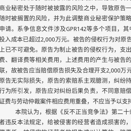
商业秘密处于随时被披露的风险之中，导致原告
随时被搁置的风险，并为此调整商业秘密保护策
GPR142
申请。系争信息文件涉及
等多个项目，其
2,000
投入成本已超过
万元。被告的侵权行为对原
上已不可避免。原告为制止被告的侵权行为，支
费、翻译费等相关费用，上述费用的产生与被告
2,000
联，故被告应当赔偿原告损失及合理开支
万
原告无实际损失，原告的索赔系主观臆测，纠纷
行为所引发，原告应对纠纷后果负责，不同意赔
证费与劳动仲裁案件相应费用重叠，不应当予以支
本院认为，根据《反不正当竞争法》第二十
者违反本法规定，给被侵害的经营者造成损害的