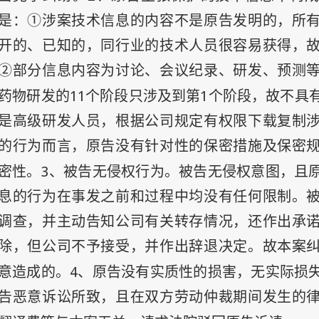
是：①涉案技术信息的内容不是原告发明的，所
开的、已知的，同行业的技术人员很容易获得，
②部分信息内容为讨论、会议纪录、研发、预测
11
1
药物研发的
个阶段只涉及到第
个阶段，故不具
是高级研发人员，根据公司规定有权限下载复制
的行为而言，原告没有针对性的保密措施及保密
3
密性。
、被告无侵权行为。被告无侵权意图，且
息的行为在事发之前和过程中均没有任何限制。
调查，并主动告知公司有关转存情况，还作出承
除，但公司不予接受，并作出辞退决定。故本案
4
意造成的。
、原告没有实质性的损害，无实际损
告恶意诉讼所致，且在双方劳动仲裁期间发生的