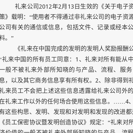
2012
年
2
月
13
日
礼来公司
生效的《关于电子
策》载明：“使用者不得通过非礼来公司的电子资
公司有关的通信或信息，包括文件、记录或经本
料。”
《礼来在中国完成的发明的发明人奖励报酬
1
“礼来中国的所有员工同意：
、礼来对所有能从
一般不被礼来外部所知晓的与产品、流程、服务
2
息，以及其它商务信息享有所有权。
、除非得到
礼来员工不会把上述这些信息透露给礼来公司外
4
在礼来工作以外的任何场合使用这些信息。……
有这些构思、发明、发现和对发明和发现的改进都
《员工保密协议暨发明创造协议》规定：“礼来对
济价值的一般不被礼来外部所知晓的与产品、流