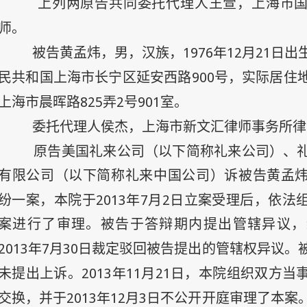
上列两原告共同委托代理人王萱，上海市
师。
1976
年
12
月
21
日
被告黄孟炜，男，汉族，
出
900
民共和国上海市长宁区延安西路
号，实际居住
825
2
901
上海市晨晖路
弄
号
室。
委托代理人侯杰，上海市新文汇律师事务所律
原告美国礼来公司（以下简称礼来公司）、
有限公司（以下简称礼来中国公司）诉被告黄孟
2013
年
7
月
2
日
纷一案，本院于
立案受理后，依法
案进行了审理。被告于答辩期内提出管辖异议，
2013
年
7
月
30
日
裁定驳回被告提出的管辖权异议。
2013
年
11
月
21
日
未提出上诉。
，本院组织双方当
2013
年
12
月
3
日
交换，并于
不公开开庭审理了本案