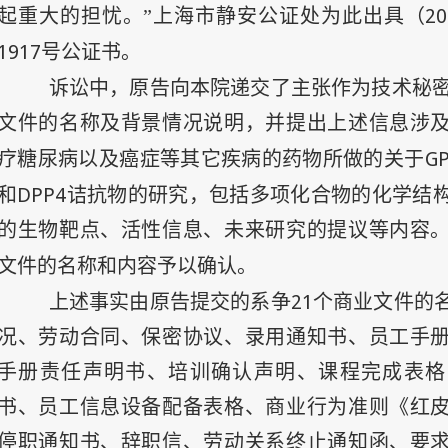
20
起重大的担忧。”上海市静安公证处为此出具（
1917
号公证书。
诉讼中，原告向本院递交了主张作为技术秘
文件的名称及背景情况说明，并提出上述信息涉
G
疗糖尿病以及癌症等其它疾病的药物所做的关于
DPP4
和
诘抗物的研究，包括多项化合物的化学结
的生物靶点、活性信息、未来研究的提议等内容
文件的名称和内容予以确认。
21
上述事实由原告提交的系争
个商业文件的
况、劳动合同、保密协议、录用通知书、员工手
手册责任声明书、培训确认声明、课程完成表格
书、员工信息设备配备表格、商业行为准则《红
停职通知书、辞职信、劳动关系终止通知函、要