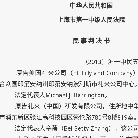
中华人民共和国
上海市第一中级人民法院
民 事 判 决 书
2013
（
）沪一中民
Eli Lilly and Company
原告美国礼来公司（
合众国印第安纳州印第安纳波利斯市礼来公司中心
Michael J. Harrington
法定代表人
。
原告礼来（中国）研发有限公司，住所地中
780
8
819
市浦东新区张江高科技园区蔡伦路
号
楼
室
Bei Betty Zhang
法定代表人章蓓（
），该公