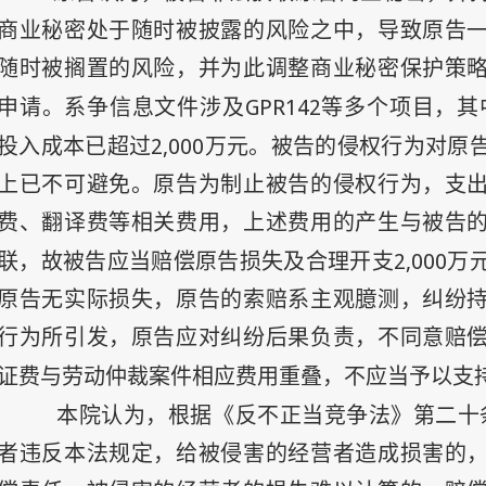
商业秘密处于随时被披露的风险之中，导致原告
随时被搁置的风险，并为此调整商业秘密保护策
GPR142
申请。系争信息文件涉及
等多个项目，其
2,000
投入成本已超过
万元。被告的侵权行为对原
上已不可避免。原告为制止被告的侵权行为，支
费、翻译费等相关费用，上述费用的产生与被告
2,000
联，故被告应当赔偿原告损失及合理开支
万
原告无实际损失，原告的索赔系主观臆测，纠纷
行为所引发，原告应对纠纷后果负责，不同意赔
证费与劳动仲裁案件相应费用重叠，不应当予以支
本院认为，根据《反不正当竞争法》第二十
者违反本法规定，给被侵害的经营者造成损害的