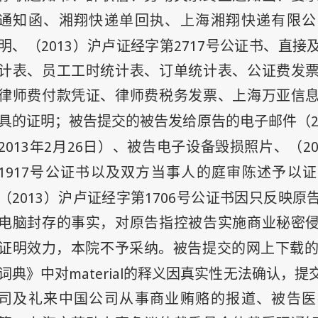
通知函、湘翔快递单回执、上海湘翔快递有限公
2013
2717
明、（
）沪卢证经字第
号公证书、直接
计表、员工工时统计表、订单统计表、公证费发
律师费付款凭证、律师费税务发票、上海万亚信
具的证明；被告提交的被告发给原告的电子邮件（
2013
年
2
月
26
日
2
）、被告电子设备毁损照片、（
1917
号公证书以及双方当事人的庭审陈述予以证
2013
1706
（
）沪卢证经字第
号公证书因只反映原
电脑封存的事实，对原告指控被告实施商业秘密
证明效力，本院不予采纳。被告提交的网上下载
material
词典》中对
的释义因真实性无法确认，提
司及礼来中国公司从事商业贿赂的报道、被告医