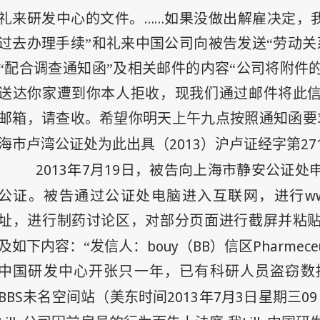
礼来研发中心的文件。……如果没做出解雇决定，我在
过去办理手续”和礼来中国公司向被告发送“劳动关
“配合调查通知函”及相关邮件的内容“公司将附件
送达你家遭到你本人拒收，现我们通过邮件将此
邮箱，请查收。希望你明天上午九点按照通知函要
2013
27
海市卢湾公证处为此出具（
）沪卢证经字第
2013
年7
月19
日
，被告向上海市静安公证处
公证。被告通过公证处电脑进入互联网，进行www.mi
址，进行制药讨论区，对部分页面进行截屏并粘
bouy
BB
Pharmeceu
及如下内容：“发信人：
（
）信区
中国研发中心开张只一年，已有科研人员盗窃数
BBS
2013
年
7
月
3
日
09
未名空间站（美东时间
星期三