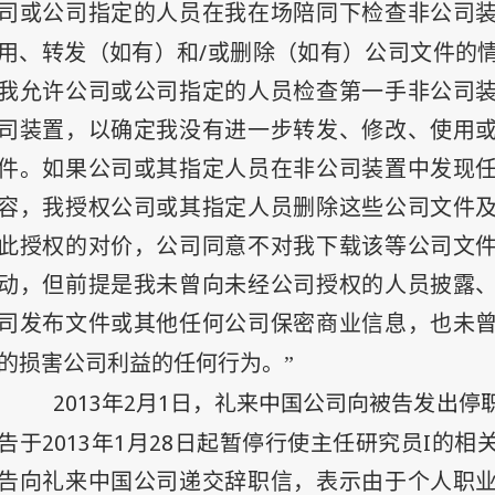
司或公司指定的人员在我在场陪同下检查非公司
/
用、转发（如有）和
或删除（如有）公司文件的
我允许公司或公司指定的人员检查第一手非公司
司装置，以确定我没有进一步转发、修改、使用
件。如果公司或其指定人员在非公司装置中发现
容，我授权公司或其指定人员删除这些公司文件
此授权的对价，公司同意不对我下载该等公司文
动，但前提是我未曾向未经公司授权的人员披露
司发布文件或其他任何公司保密商业信息，也未
的损害公司利益的任何行为。”
2013
年2
月1
日
，礼来中国公司向被告发出停
告于
2013
年1
月28
日
起暂停行使主任研究员I
的相
告向礼来中国公司递交辞职信，表示由于个人职