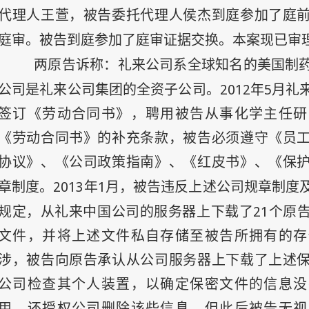
代理人王萱，被告委托代理人侯杰到庭参加了庭
庭审。被告到庭参加了庭审证据交换。本案现已审
两原告诉称：礼来公司系全球知名的美国制
2012
5
公司是礼来公司集团的全资子公司。
年
月礼
签订《劳动合同书》，聘用被告从事化学主任研
《劳动合同书》的补充条款，被告必须遵守《员
协议》、《公司政策指南》、《红皮书》、《保
2013
1
章制度。
年
月，被告违反上述公司规章制度
21
规定，从礼来中国公司的服务器上下载了
个原
文件，并将上述文件私自存储至被告所拥有的存
涉，被告向原告承认从公司服务器上下载了上述
公司检查其个人装置，以确定保密文件的信息没
用，还授权公司删除该些信息。但此后被告无视