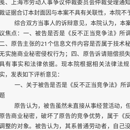
笺、上海市劳动人事争议仲裁委员会仲裁受理通
裁证据合订本封面因与本案不具有关联性，本院不
综合双方当事人的诉辩意见，本院认为，本
议焦点：一、被告是否是《反不正当竞争法》所调
21
二、原告主张的
个信息文件内容是否属于技术
无实施商业秘密侵权行为；四、原告诉请赔偿损
具有事实和法律依据。现本院根据相关法律法规
实，发表如下评析意见：
一、关于被告是否是《反不正当竞争法》所调
题
原告认为，被告虽然未直接从事经营活动，
原告商业秘密，破坏了原告的竞争优势，属于《
调整的对象。被告认为，其系普通劳动者，自己