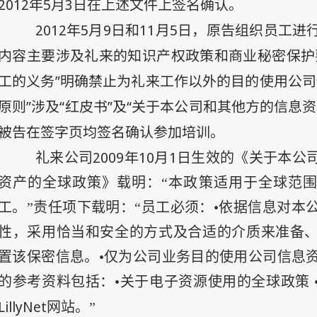
2012
年
5
月
3
日
在上述文件上签名确认。
2012
年5
月9
日
和
11
月5
日
，原告组织员工进
内容主要涉及礼来的知识产权政策和商业秘密保护
工的义务”明确禁止为礼来工作以外的目的使用公司
原则”涉及“红皮书”及“关于本公司和其他方的信息
被告在签字页均签名确认参加培训。
2009
年
10
月
1
日
礼来公司
生效的《关于本公
资产的全球政策》载明：“本政策适用于全球范
工。”责任项下载明：“员工必须：•依据信息对本
性，采用恰当和安全的方式及合适的介质来准备
置该保密信息。•仅为公司业务目的使用公司信息
的参考资料包括：•关于电子资源使用的全球政策 
LillyNet
网站。”