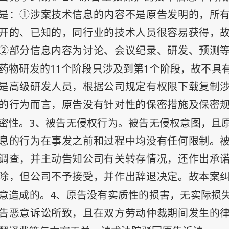
是：①涉案技术信息的内容不是原告发明的，所
开的、已知的，同行业的技术人员很容易获得，
②部分信息内容为讨论、会议纪录、研发、预测
11
1
药物研发的
个阶段只涉及到第
个阶段，故不具
是高级研发人员，根据公司规定有权限下载复制
的行为而言，原告没有针对性的保密措施及保密
3
密性。
、被告无侵权行为。被告无侵权意图，且
息的行为在事发之前和过程中均没有任何限制。
调查，并主动告知公司有关转存情况，还作出承
除，但公司不予接受，并作出辞退决定。故本案
4
意造成的。
、原告没有实质性的损害，无实际损
告恶意诉讼所致，且在双方劳动仲裁期间发生的