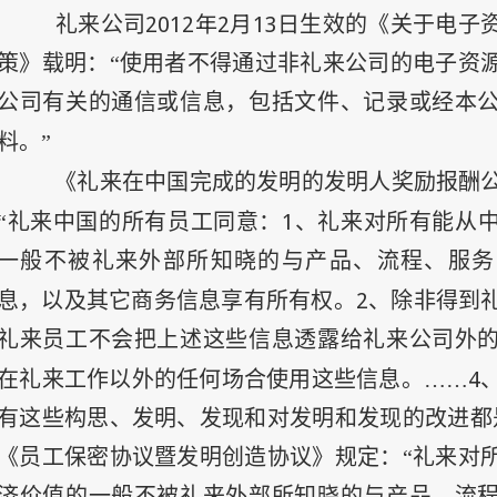
2012
年
2
月
13
日
礼来公司
生效的《关于电子
策》载明：“使用者不得通过非礼来公司的电子资
公司有关的通信或信息，包括文件、记录或经本
料。”
《礼来在中国完成的发明的发明人奖励报酬
1
“礼来中国的所有员工同意：
、礼来对所有能从
一般不被礼来外部所知晓的与产品、流程、服务
2
息，以及其它商务信息享有所有权。
、除非得到
礼来员工不会把上述这些信息透露给礼来公司外
4
在礼来工作以外的任何场合使用这些信息。……
有这些构思、发明、发现和对发明和发现的改进都
《员工保密协议暨发明创造协议》规定：“礼来对
济价值的一般不被礼来外部所知晓的与产品、流