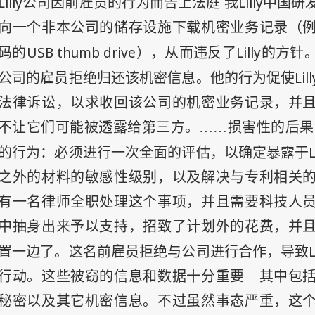
Lilly
Lilly
公司因前雇员的行为而告上法庭 我
中国研
向一个非本公司的储存设施下载机密业务记录（
USB thumb drive
Lilly
码的
），从而违反了
的方针
Lill
公司的雇员拒绝归还该机密信息。他的行为促使
法律诉讼，以求收回该公司的机密业务记录，并
不让它们可能被透露给第三方。……损害性的后果
L
的行为：必须进行一次全面的评估，以确定暴露于
之外的材料的敏感性级别，以及解决与专利相关
有一名律师全职处理这个事项，并且需要科技人
中抽身出来予以支持，招致了计划外的花费，并
L
置一边了。这名前雇员拒绝与公司进行合作，导致
行动。这些被窃的信息和数据十分重要—其中包
秘密以及其它机密信息。不过虽然事态严重，这