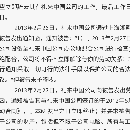
望立即辞去其在礼来中国公司的工作，最后工作
日
。
2013
年2
月26
日
，礼来中国公司通过上海湘
被告发出通知函，通知被告：“1
2013
年
2
月
27
）于
公司设备至礼来中国公司办公地配合公司进行检查
绝配合，公司将不得不立即解除与你的劳动关系；
行通知采取一切可行的法律手段以保护公司的合
议。”但被告未予签收。
2013
年2
月27
日
，礼来中国公司向被告发出
函，通知被告其与礼来中国公司签订的于
2012
年5
动合同》，于本函发出之日立即终止；并要求被
于公司的财产，包括但不限于公司电脑、所有与