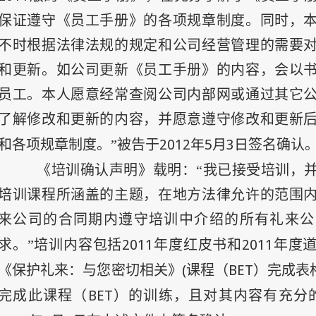
保证遵守《员工手册》的各项规章制度。同时，
不时根据法律法规的规定和公司经营管理的需要
和更新。如公司更新《员工手册》的内容，会以
员工。本人愿意经常查阅公司内部网或通过其它
了解修改和更新的内容，并愿意遵守修改和更新
2012
年
5
月
3
日
和各项规章制度。”被告于
签名确认
《培训确认声明》载明：“我已接受培训，
培训课程所涵盖的主题，在地方法律允许的范围
来公司的合同期内遵守培训中介绍的所有礼来公
2011
2011
求。”培训内容包括
年度红皮书和
年度
(
BET
《保护礼来：与您密切相关》
课程（
）完成表
BET
完成此课程（
）的训练，且对其内容有充分