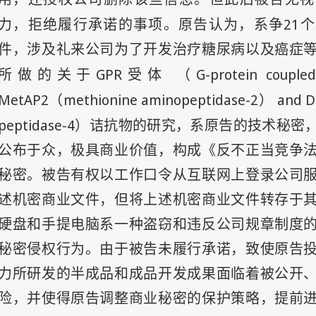
21
力，拒绝履行承诺的事项。原告认为，系争
个
件，涉及礼来公司为了开发治疗糖尿病以及癌症
GPR
G-protein couple
所做的关于
受体 （
MetAP2
methionine aminopeptidase-2
and D
（
）
peptidase-4
）诘抗物的研究，系原告的技术秘密
公布于众，极具商业价值，构成《反不正当竞争
秘密。被告有权以工作口令从互联网上登录公司
述机密商业文件，但将上述机密商业文件转存于
硬盘和手提电脑系一种盗窃和违反公司规章制度
秘密侵权行为。由于被告未履行承诺，致使原告
力所研发的半成品和成品开发成果面临着被公开
险，并使得原告调整商业秘密的保护策略，提前