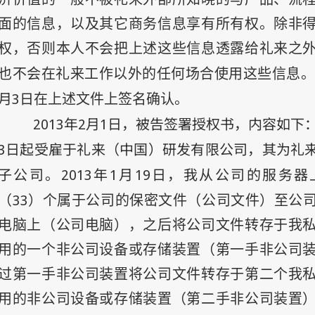
面的信息，以及其它商务信息享有所有权。除非
权，否则本人不会把上述这些信息透露给礼来之
也不会在礼来工作以外的任何场合使用这些信息。
月
3
日
在上述文件上签名确认。
2013
年2
月1
日
，被告签署授权书，内容如下：
3
日
起受雇于礼来（中国）研发有限公司，其为礼
子公司。
2013
年1
月19
日
，我从公司的服务器
（33
）个属于公司的保密文件（公司文件）至公
电脑上（公司电脑），之后将公司文件转存于我
用的一个非公司设备或存储装置（第一手非公司
过第一手非公司装置将公司文件转存于第二个我
用的非公司设备或存储装置（第二手非公司装置