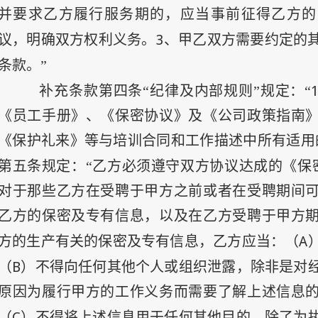
并要求乙方履行服务期的，应当事前征得乙方的
3
议，明确双方权利义务。
、甲乙双方需要约定的
条款。”
补充条款第四条“纪律及内部规则”规定：“
《员工手册》、《保密协议》及《公司政策指南
《保护礼来》等与培训合同和工作描述中所有适用
第五条规定：“乙方必须遵守双方协议达成的《保
对于那些乙方在受聘于甲方之前或者在受聘期间
乙方的保密及专有信息，以及在乙方受聘于甲方
A
方的生产有关的保密及专有信息，乙方应当：（
B
（
）不得向任何其他个人或组织泄露，除非是对
原因为履行甲方的工作义务而需要了解上述信息
C
（
）不得将上述信息用于任何其他目的，除了为