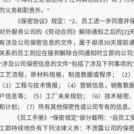
的义务和职责外。”
2
《保密协议》规定：“
、员工进一步同意并
[2]
对外服务公司的《劳动合同》解除通知之后的
30
有涉及公司保密信息的文件，属于毋须
天提前
关系的员工则应在接到解除合同通知时立即向公司
“涉及公司保密信息的文件”包括了涉及下列事项的
2
工艺流程，原材料规格，制造数据或程序；（
3
4
（
）工程与技术情报；（
）营销信息，销售数
5
6
户信息等；（
）工厂未来规划；（
）技术秘密
7
和计划；（
）所有其他保密性或公司专有的信息。
《员工手册》“保密规定”部分载明：“自员工
工即持续地负有下列法律义务：不泄露公司的保