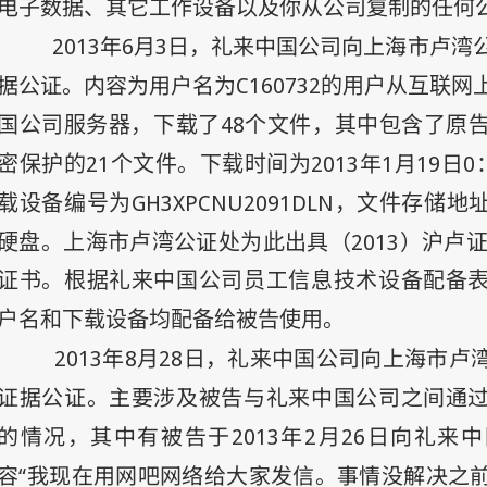
电子数据、其它工作设备以及你从公司复制的任何
2013
年6
月3
日
，礼来中国公司向
上海市卢湾
据公证。内容为用户名为C160732
的用户从互联网
48
国公司服务器，下载了
个文件，其中包含了原
21
2013
年
1
月
19
日
0
密保护的
个文件。下载时间为
GH3XPCNU2091DLN
载设备编号为
，文件存储地
2013
硬盘。上海市卢湾公证处为此出具（
）沪卢
证书。根据礼来中国公司员工信息技术设备配备
户名和下载设备均配备给被告使用。
2013
年8
月28
日
，礼来中国公司
向上海市卢
证据公证。主要涉及被告与礼来中国公司之间通
的情况，其中有被告于
2013
年2
月26
日
向礼来中
容“我现在用网吧网络给大家发信。事情没解决之