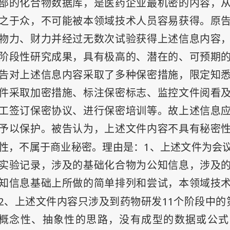
部的化合物数据库，是医药企业最机密的内容，
之于众，不可能被本领域技术人员容易获得。原
物力、财力并经过无数次试验获得上述信息内容
阶段性研究成果，具有极高的、潜在的、可预期
告对上述信息内容采取了多种保密措施，限定知
件采取加密措施、标注保密标志、监控文件阅看
工签订保密协议、进行保密培训等。故上述信息
予以保护。被告认为，上述文件内容不具有秘密
1
性，不属于商业秘密。理由是：
、上述文件为会
实验记录，涉及的基础化合物为公知信息，涉及
知信息基础上所做的简单排列和尝试，本领域技
2
11
、上述文件内容只涉及到药物研发
个阶段中的
概念性、抽象性的思路，没有成型的数据或公式