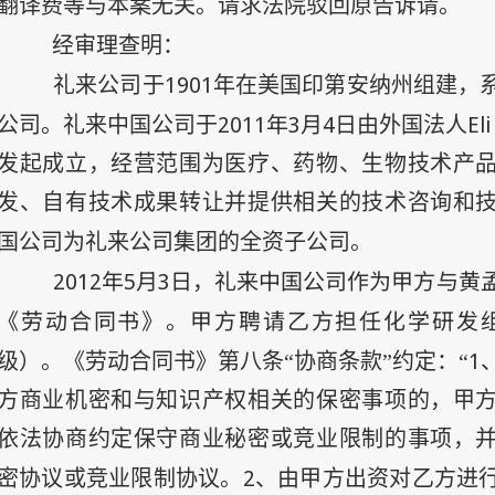
翻译费等与本案无关。请求法院驳回原告诉请。
经审理查明：
1901
礼来公司于
年在美国印第安纳州组建，
2011
年
3
月
4
日
Eli
公司。礼来中国公司于
由外国法人
发起成立，经营范围为医疗、药物、生物技术产
发、自有技术成果转让并提供相关的技术咨询和
国公司为礼来公司集团的全资子公司。
2012
年5
月3
日
，礼来中国公司作为甲方与黄
《劳动合同书》。甲方聘请乙方担任化学研发组
1
级）。《劳动合同书》第八条“协商条款”约定：“
方商业机密和与知识产权相关的保密事项的，甲
依法协商约定保守商业秘密或竞业限制的事项，
2
密协议或竞业限制协议。
、由甲方出资对乙方进