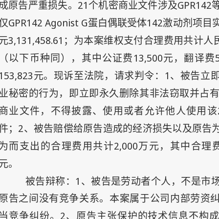
21
GPR142
成原告严重损失。
个机密商业文件涉及
GPR142 Agonist G
142
仅
蛋白偶联受体
激动剂项目
3,131,458.61
元
；为本案维权支付合理费用共计人
13,500
（以下币种同），其中公证费
元，翻译费
153,823
1
元。现诉至法院，请求判令：
、被告立
业秘密的行为，即立即永久删除其非法窃取并占
商业文件，不得披露、使用或者允许他人使用该
2
件；
、被告赔偿给原告造成的经济损失以及原告
2,000
为而支出的合理费用共计
万元，其中合理
元。
1
被告辩称：
、被告是劳动者个人，不是市
原告之间没有竞争关系。本案属于公司内部劳资
2
当竞争纠纷。
、原告主张保护的技术信息不构