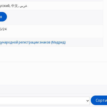
English, Français, Español, Русский, 中文, عربي
я
G/24
ународной регистрации знаков (Мадрид)