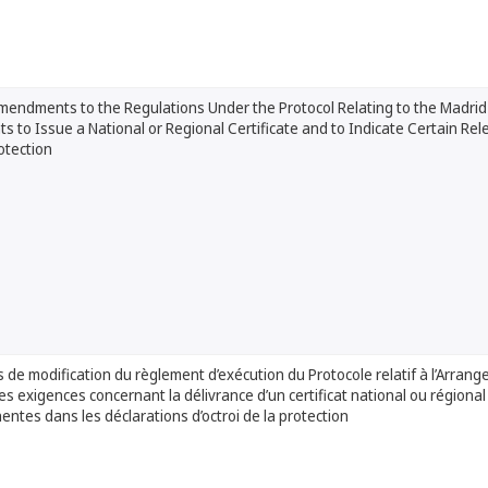
endments to the Regulations Under the Protocol Relating to the Madri
s to Issue a National or Regional Certificate and to Indicate Certain Re
otection
s de modification du règlement d’exécution du Protocole relatif à l’Arran
es exigences concernant la délivrance d’un certificat national ou régional 
entes dans les déclarations d’octroi de la protection