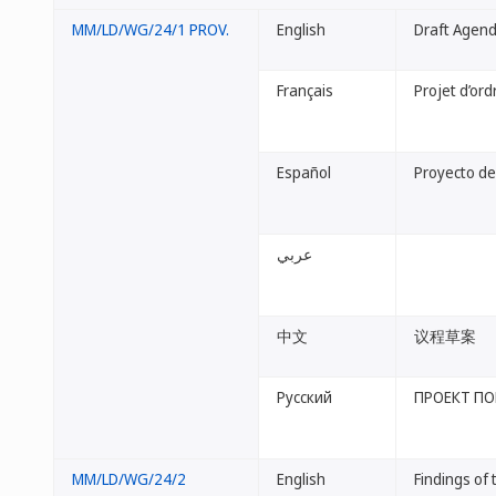
MM/LD/WG/24/1 PROV.
English
Draft Agen
Français
Projet d’ord
Español
Proyecto de
عربي
中文
议程草案
Русский
ПРОЕКТ ПО
MM/LD/WG/24/2
English
Findings of 