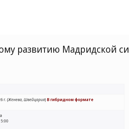
вому развитию Мадридской 
 г. (
Женева, Швейцария
)
В гибридном формате
ва
15:00