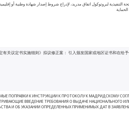
ائحة التنفيذية لبروتوكول اتفاق مدريد، لإدراج شروط إصدار شهادة وطنية أو إقليمي
الحماية
定有关议定书实施细则》拟议修正案： 引入颁发国家或地区证书和在给
МЫЕ ПОПРАВКИ К ИНСТРУКЦИИ К ПРОТОКОЛУ К МАДРИДСКОМУ СОГ
РИВАЮЩИЕ ВВЕДЕНИЕ ТРЕБОВАНИЯ О ВЫДАЧЕ НАЦИОНАЛЬНОГО ИЛ
СТВА И ОБ УКАЗАНИИ ОПРЕДЕЛЕННЫХ ПРИМЕНИМЫХ ДАТ В ЗАЯВЛЕН