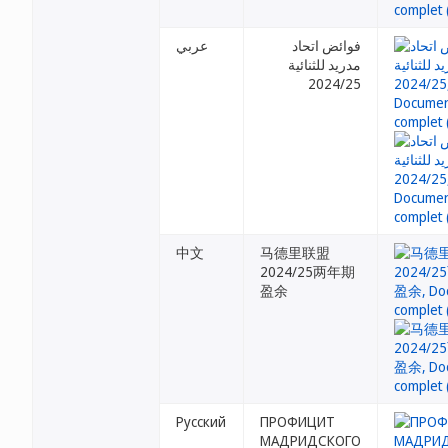
فوائض اتحاد
عربي
مدريد للثنائية
中文
马德里联盟
2024/25两年期
盈余
Русский
ПРОФИЦИТ
МАДРИДСКОГО