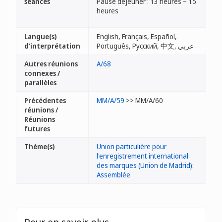
séances
Pause déjeuner : 13 heures – 15
heures
Langue(s)
English, Français, Español,
d’interprétation
Português, Русский, 中文, عربي
Autres réunions
A/68
connexes /
parallèles
Précédentes
MM/A/59
>> MM/A/60
réunions /
Réunions
futures
Thème(s)
Union particulière pour
l'enregistrement international
des marques (Union de Madrid):
Assemblée