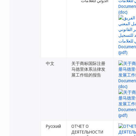
الدولي للعلامات
中文
关于商标国际注册
马德里体系法律发
展工作组的报告
Русский
ОТЧЕТ О
ДЕЯТЕЛЬНОСТИ