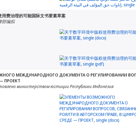
使用费治理的可能国际文书要素草案
律部编拟
НОГО МЕЖДУНАРОДНОГО ДОКУМЕНТА О РЕГУЛИРОВАНИИ ВОПРО
— ПРОЕКТ
товлено министерством юстиции Республики Индонезия