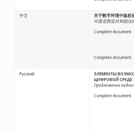
中文
关于数字环境中版权
印度尼西亚共和国法
Complete document
Complete document
Русский
ЭЛЕМЕНТЫ ВОЗМОЖ
ЦИФРОВОЙ СРЕДЕ 
Предложение подго
Complete document