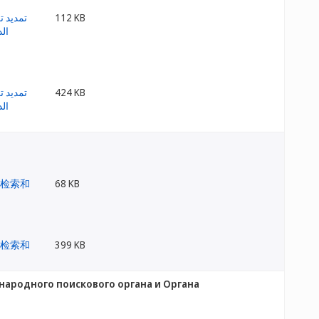
112 KB
424 KB
68 KB
399 KB
народного поискового органа и Органа