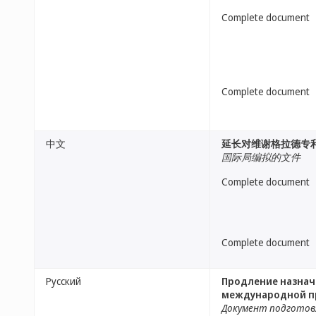
Complete document
Complete document
中文
延长对维谢格拉德专
国际局编拟的文件
Complete document
Complete document
Русский
Продление назнач
международной пр
Документ подготов