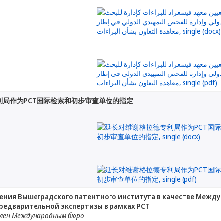
利局作为PCT国际检索和初步审查单位的指定
ения Вышеградского патентного института в качестве Между
едварительной экспертизы в рамках PCT
лен Международным бюро