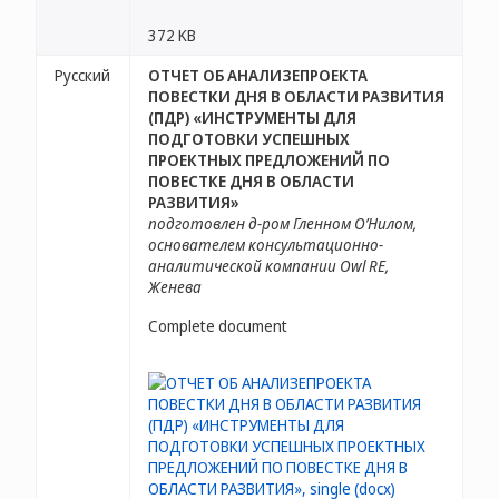
372 KB
Русский
ОТЧЕТ ОБ АНАЛИЗЕПРОЕКТА
ПОВЕСТКИ ДНЯ В ОБЛАСТИ РАЗВИТИЯ
(ПДР) «ИНСТРУМЕНТЫ ДЛЯ
ПОДГОТОВКИ УСПЕШНЫХ
ПРОЕКТНЫХ ПРЕДЛОЖЕНИЙ ПО
ПОВЕСТКЕ ДНЯ В ОБЛАСТИ
РАЗВИТИЯ»
подготовлен д-ром Гленном О’Нилом,
основателем консультационно-
аналитической компании Owl RE,
Женева
Complete document