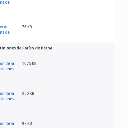
76 KB
 Uniones de París y de Berna
1075 KB
250 KB
97 KB