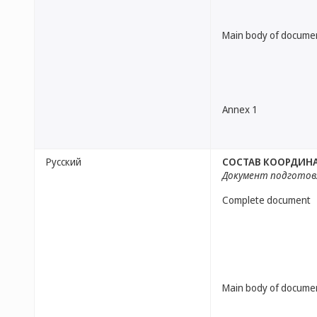
Main body of docume
Annex 1
Русский
СОСТАВ КООРДИН
Документ подготов
Complete document
Main body of docume