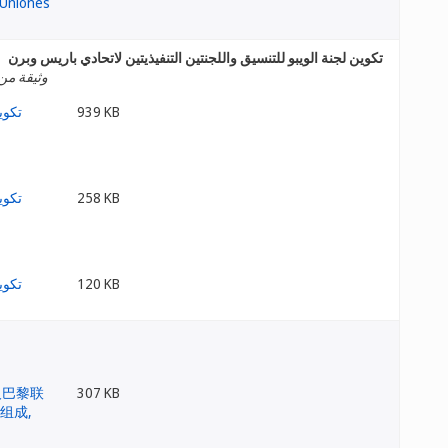
تكوين لجنة الويبو للتنسيق واللجنتين التنفيذيتين لاتحادي باريس وبرن
وثيقة من 
939 KB
258 KB
120 KB
307 KB