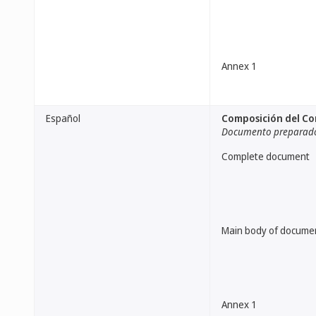
Annex 1
Español
Composición del Com
Documento preparado 
Complete document
Main body of docume
Annex 1