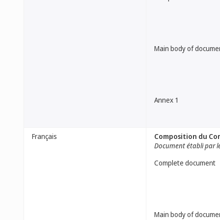
Main body of docume
Annex 1
Français
Composition du Comi
Document établi par le
Complete document
Main body of docume