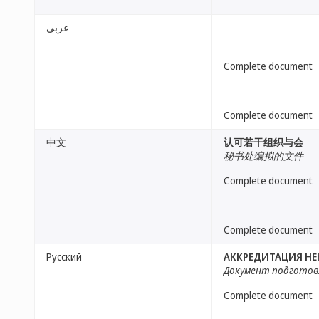
عربي
Complete document
Complete document
中文
认可若干组织与会
秘书处编拟的文件
Complete document
Complete document
Русский
АККРЕДИТАЦИЯ Н
Документ подготов
Complete document