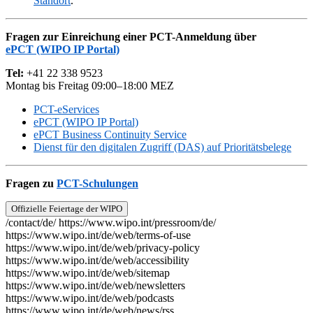
Standort
.
Fragen zur Einreichung einer PCT-Anmeldung über
ePCT (WIPO IP Portal)
Tel:
+41 22 338 9523
Montag bis Freitag 09:00–18:00 MEZ
PCT-eServices
ePCT (WIPO IP Portal)
ePCT Business Continuity Service
Dienst für den digitalen Zugriff (DAS) auf Prioritätsbelege
Fragen zu
PCT-Schulungen
Offizielle Feiertage der WIPO
/contact/de/
https://www.wipo.int/pressroom/de/
https://www.wipo.int/de/web/terms-of-use
https://www.wipo.int/de/web/privacy-policy
https://www.wipo.int/de/web/accessibility
https://www.wipo.int/de/web/sitemap
https://www.wipo.int/de/web/newsletters
https://www.wipo.int/de/web/podcasts
https://www.wipo.int/de/web/news/rss